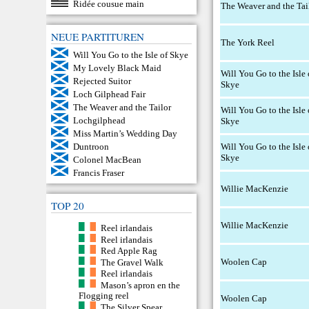
Ridée cousue main
The Weaver and the Tai
NEUE PARTITUREN
The York Reel
Will You Go to the Isle of Skye
My Lovely Black Maid
Will You Go to the Isle 
Rejected Suitor
Skye
Loch Gilphead Fair
The Weaver and the Tailor
Will You Go to the Isle 
Lochgilphead
Skye
Miss Martin’s Wedding Day
Will You Go to the Isle 
Duntroon
Skye
Colonel MacBean
Francis Fraser
Willie MacKenzie
TOP 20
Willie MacKenzie
Reel irlandais
Reel irlandais
Red Apple Rag
Woolen Cap
The Gravel Walk
Reel irlandais
Mason’s apron en the
Flogging reel
Woolen Cap
The Silver Spear