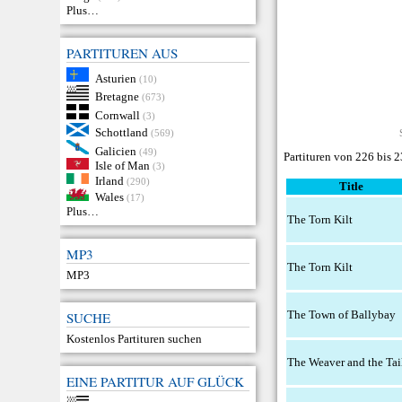
Plus…
PARTITUREN AUS
Asturien
(10)
Bretagne
(673)
Cornwall
(3)
Schottland
(569)
Galicien
(49)
Partituren von 226 bis 
Isle of Man
(3)
Irland
(290)
Title
Wales
(17)
Plus…
The Torn Kilt
MP3
The Torn Kilt
MP3
The Town of Ballybay
SUCHE
Kostenlos Partituren suchen
The Weaver and the Tai
EINE PARTITUR AUF GLÜCK