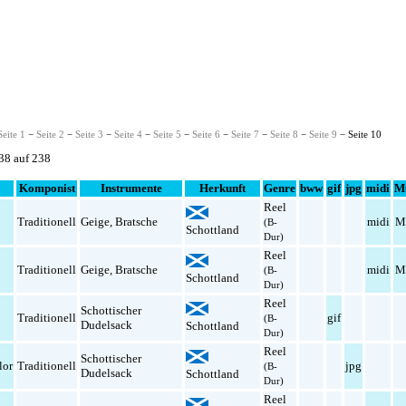
Seite 1
−
Seite 2
−
Seite 3
−
Seite 4
−
Seite 5
−
Seite 6
−
Seite 7
−
Seite 8
−
Seite 9
− Seite 10
238 auf 238
Komponist
Instrumente
Herkunft
Genre
bww
gif
jpg
midi
M
Reel
Traditionell
Geige
,
Bratsche
midi
M
(B-
Schottland
Dur)
Reel
Traditionell
Geige
,
Bratsche
midi
M
(B-
Schottland
Dur)
Reel
Schottischer
Traditionell
gif
(B-
Dudelsack
Schottland
Dur)
Reel
Schottischer
lor
Traditionell
jpg
(B-
Dudelsack
Schottland
Dur)
Reel