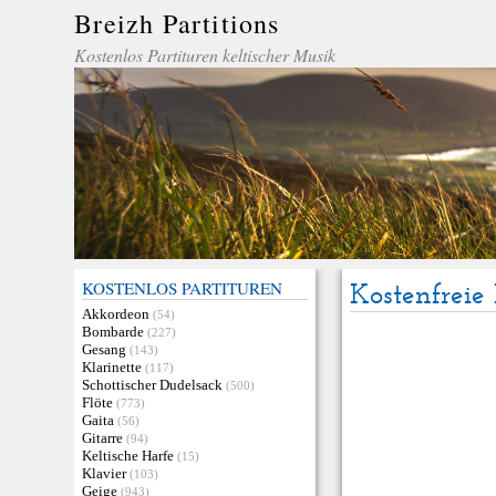
Breizh Partitions
Kostenlos Partituren keltischer Musik
KOSTENLOS PARTITUREN
Kostenfreie 
Akkordeon
(54)
Bombarde
(227)
Gesang
(143)
Klarinette
(117)
Schottischer Dudelsack
(500)
Flöte
(773)
Gaita
(56)
Gitarre
(94)
Keltische Harfe
(15)
Klavier
(103)
Geige
(943)