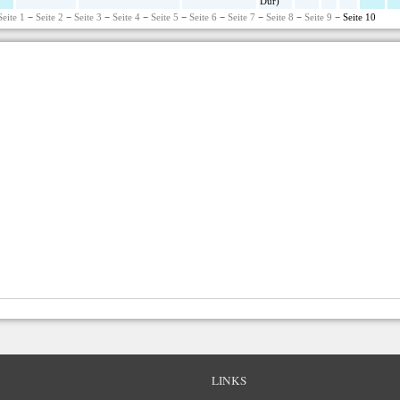
Dur)
Seite 1
−
Seite 2
−
Seite 3
−
Seite 4
−
Seite 5
−
Seite 6
−
Seite 7
−
Seite 8
−
Seite 9
− Seite 10
LINKS