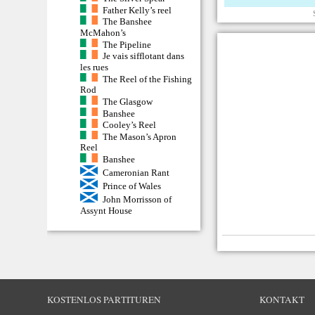
Father Kelly’s reel
The Banshee
McMahon’s
The Pipeline
Je vais sifflotant dans
les rues
The Reel of the Fishing
Rod
The Glasgow
Banshee
Cooley’s Reel
The Mason’s Apron
Reel
Banshee
Cameronian Rant
Prince of Wales
John Morrisson of
Assynt House
KOSTENLOS PARTITUREN
KONTAKT