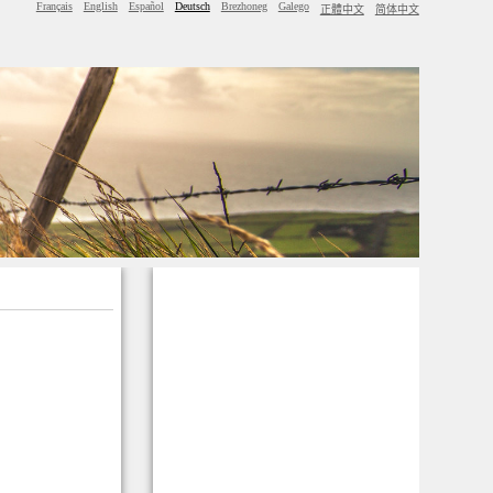
Français
English
Español
Deutsch
Brezhoneg
Galego
正體中文
简体中文