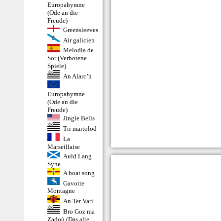
Europahymne
(Ode an die
Freude)
Greensleeves
Air galicien
Melodia de
Sor (Verbotene
Spiele)
An Alarc’h
Europahymne
(Ode an die
Freude)
Jingle Bells
Tri martolod
La
Marseillaise
Auld Lang
Syne
A boat song
Gavotte
Montagne
An Ter Vari
Bro Goz ma
Zadoù (Das alte