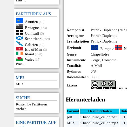
Plus…
PARTITUREN AUS
Asturien
(10)
Bretagne
(673)
Komponist
Patrick Duplenne (2021
Cornwall
(3)
Arrangeur
Patrick Duplenne
Schottland
(569)
Transkription
Patrick Duplenne
Galicien
(49)
Herkunft
Europa
>
N
Isle of Man
(3)
Irland
Genre
Chapelloise
(290)
Wales
(17)
Instrumente
Geige
,
Trompete
Plus…
Tonalität
A-Moll
Rythmus
6/8
MP3
Downloadzahl
8333
MP3
Lizenz
Creat
SUCHE
Herunterladen
Kostenlos Partituren
suchen
Format
Herunterladen
Dat
pdf
Chapelloise_Zillon.pdf
1
EINE PARTITUR AUF
MP3
Chapelloise_Zillon.mp3
1