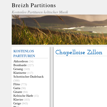
Breizh Partitions
Kostenlos Partituren keltischer Musik
KOSTENLOS
Chapelloise Zillon
PARTITUREN
Akkordeon
(54)
Bombarde
(227)
Gesang
(143)
Klarinette
(117)
Schottischer Dudelsack
(500)
Flöte
(773)
Gaita
(56)
Gitarre
(94)
Keltische Harfe
(15)
Klavier
(103)
Geige
(943)