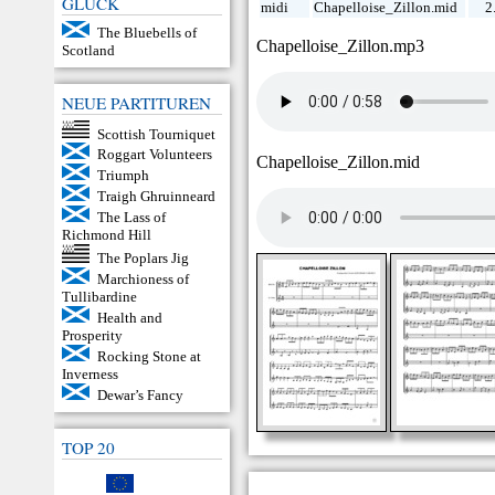
GLÜCK
midi
Chapelloise_Zillon.mid
2
The Bluebells of
Chapelloise_Zillon.mp3
Scotland
NEUE PARTITUREN
Scottish Tourniquet
Roggart Volunteers
Chapelloise_Zillon.mid
Triumph
Traigh Ghruinneard
The Lass of
Richmond Hill
The Poplars Jig
Marchioness of
Tullibardine
Health and
Prosperity
Rocking Stone at
Inverness
Dewar’s Fancy
TOP 20