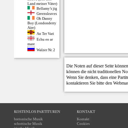
Land meiner Väter)
Bellamy’s jig
Greensleaves
Oh Danny
Boy (Londonderry
Aire)
An Ter Vari
Echu eo ar
mare
Walzer Nr. 2
Die Noten auf dieser Seite können
können die nicht traditionellen N
Wenn Sie denken, dass eine Partitur
kontaktieren Sie bitte den
Webmas
KOSTENLOS PARTITUREN
KONTAKT
bretonische Musik
Kontakt
schottische Musik
Cookies