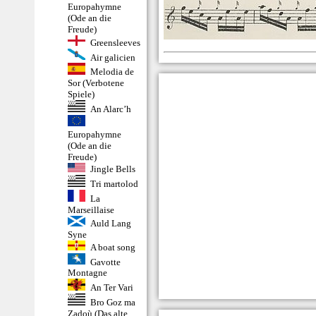
Europahymne
(Ode an die
Freude)
Greensleeves
Air galicien
Melodia de
Sor (Verbotene
Spiele)
An Alarc’h
Europahymne
(Ode an die
Freude)
Jingle Bells
Tri martolod
La
Marseillaise
Auld Lang
Syne
A boat song
Gavotte
Montagne
An Ter Vari
Bro Goz ma
Zadoù (Das alte