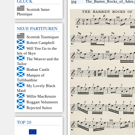
GLÜCK
jpg
The_Barren_Rocks_of_Aden.
Scottish Saint-
Phonique
NEUE PARTITUREN
Scottish Tourniquet
Robert Campbell
Will You Go to the
Isle of Skye
The Weaver and the
Tailor
Brahan Castle
Marquis of
Tullibardine
My Lovely Black
Maid
Willie MacKenzie
Roggart Volunteers
Rejected Suitor
TOP 20