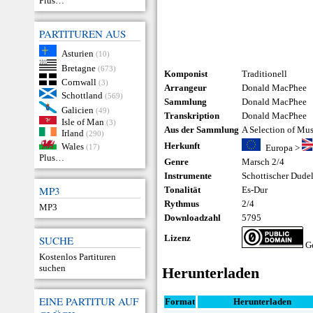
Plus…
PARTITUREN AUS
Asturien
(10)
Bretagne
(673)
Komponist
Traditionell
Cornwall
(3)
Arrangeur
Donald MacPhee
Schottland
(569)
Sammlung
Donald MacPhee
Galicien
(49)
Transkription
Donald MacPhee
Isle of Man
(3)
Aus der Sammlung
A Selection of Mu
Irland
(290)
Herkunft
Wales
(17)
Europa
>
Plus…
Genre
Marsch 2/4
Instrumente
Schottischer Dude
MP3
Tonalität
Es-Dur
Rythmus
2/4
MP3
Downloadzahl
5795
Lizenz
SUCHE
Ge
Kostenlos Partituren
suchen
Herunterladen
EINE PARTITUR AUF
Format
Herunterladen