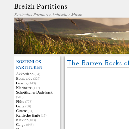
Breizh Partitions
Kostenlos Partituren keltischer Musik
KOSTENLOS
The Barren Rocks 
PARTITUREN
Akkordeon
(54)
Bombarde
(227)
Gesang
(143)
Klarinette
(117)
Schottischer Dudelsack
(500)
Flöte
(773)
Gaita
(56)
Gitarre
(94)
Keltische Harfe
(15)
Klavier
(103)
Geige
(943)