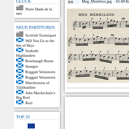
GLÜCK
jpg
Meg_Merrilees.jpg
61.69 K
Notre Dame de la
mer
NEUE PARTITUREN
Scottish Tourniquet
Will You Go to the
Isle of Skye
Seaforth
Highlanders
Rosehaugh House
Stumpie
Roggart Volunteers
Roggart Volunteers
Marchioness of
Tullibardine
John Mackechnie’s
Big Reel
Reel
TOP 20