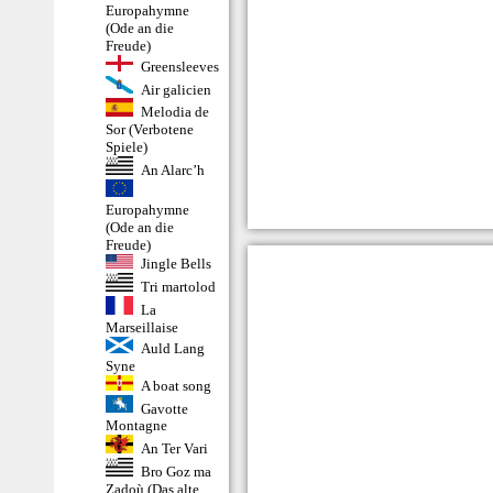
Europahymne
(Ode an die
Freude)
Greensleeves
Air galicien
Melodia de
Sor (Verbotene
Spiele)
An Alarc’h
Europahymne
(Ode an die
Freude)
Jingle Bells
Tri martolod
La
Marseillaise
Auld Lang
Syne
A boat song
Gavotte
Montagne
An Ter Vari
Bro Goz ma
Zadoù (Das alte