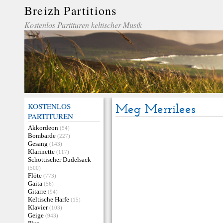
Breizh Partitions
Kostenlos Partituren keltischer Musik
KOSTENLOS
Meg Merrilees
PARTITUREN
Akkordeon
(54)
Bombarde
(227)
Gesang
(143)
Klarinette
(117)
Schottischer Dudelsack
(500)
Flöte
(773)
Gaita
(56)
Gitarre
(94)
Keltische Harfe
(15)
Klavier
(103)
Geige
(943)