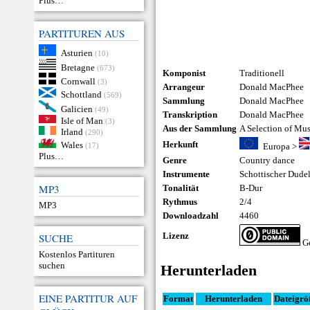
Plus…
PARTITUREN AUS
Asturien
(10)
Bretagne
(673)
Komponist
Traditionell
Cornwall
(3)
Arrangeur
Donald MacPhee
Schottland
(569)
Sammlung
Donald MacPhee
Galicien
(49)
Transkription
Donald MacPhee
Isle of Man
(3)
Aus der Sammlung
A Selection of Mu
Irland
(290)
Herkunft
Wales
(17)
Europa
>
Plus…
Genre
Country dance
Instrumente
Schottischer Dude
MP3
Tonalität
B-Dur
Rythmus
2/4
MP3
Downloadzahl
4460
Lizenz
SUCHE
Ge
Kostenlos Partituren
suchen
Herunterladen
EINE PARTITUR AUF
Format
Herunterladen
Dateigrö