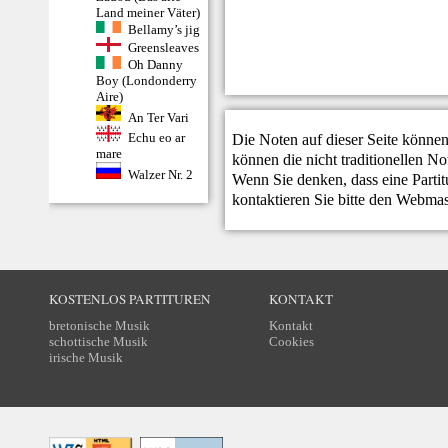
Land meiner Väter)
Bellamy’s jig
Greensleaves
Oh Danny
Boy (Londonderry
Aire)
An Ter Vari
Echu eo ar
Die Noten auf dieser Seite können
mare
können die nicht traditionellen N
Walzer Nr. 2
Wenn Sie denken, dass eine Partitur
kontaktieren Sie bitte den
Webmas
KOSTENLOS PARTITUREN
KONTAKT
bretonische Musik
Kontakt
schottische Musik
Cookies
irische Musik