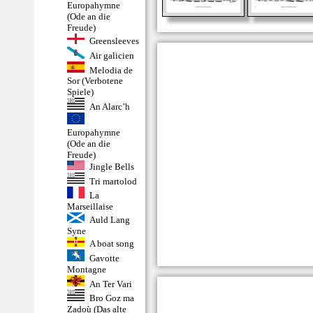
Europahymne
(Ode an die
Freude)
Greensleeves
Air galicien
Melodia de
Sor (Verbotene
Spiele)
An Alarc’h
Europahymne
(Ode an die
Freude)
Jingle Bells
Tri martolod
La
Marseillaise
Auld Lang
Syne
A boat song
Gavotte
Montagne
An Ter Vari
Bro Goz ma
Zadoù (Das alte