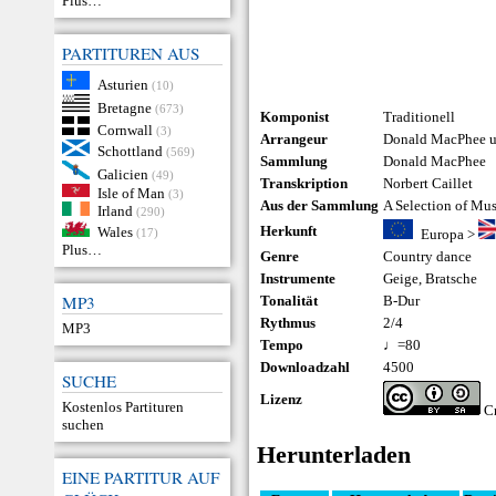
Plus…
PARTITUREN AUS
Asturien
(10)
Bretagne
(673)
Komponist
Traditionell
Cornwall
(3)
Arrangeur
Donald MacPhee un
Schottland
(569)
Sammlung
Donald MacPhee
Galicien
(49)
Transkription
Norbert Caillet
Isle of Man
(3)
Aus der Sammlung
A Selection of Mu
Irland
(290)
Herkunft
Wales
(17)
Europa
>
Plus…
Genre
Country dance
Instrumente
Geige
,
Bratsche
MP3
Tonalität
B-Dur
Rythmus
2/4
MP3
Tempo
♩=80
Downloadzahl
4500
SUCHE
Lizenz
Kostenlos Partituren
Cr
suchen
Herunterladen
EINE PARTITUR AUF