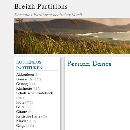
Breizh Partitions
Kostenlos Partituren keltischer Musik
KOSTENLOS
Persian Dance
PARTITUREN
Akkordeon
(54)
Bombarde
(227)
Gesang
(143)
Klarinette
(117)
Schottischer Dudelsack
(500)
Flöte
(773)
Gaita
(56)
Gitarre
(94)
Keltische Harfe
(15)
Klavier
(103)
Geige
(943)