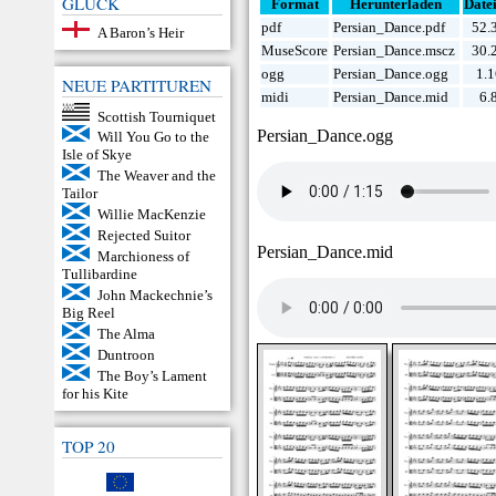
GLÜCK
Format
Herunterladen
Date
pdf
Persian_Dance.pdf
52.
A Baron’s Heir
MuseScore
Persian_Dance.mscz
30.
ogg
Persian_Dance.ogg
1.
NEUE PARTITUREN
midi
Persian_Dance.mid
6.
Scottish Tourniquet
Persian_Dance.ogg
Will You Go to the
Isle of Skye
The Weaver and the
Tailor
Willie MacKenzie
Rejected Suitor
Persian_Dance.mid
Marchioness of
Tullibardine
John Mackechnie’s
Big Reel
The Alma
Duntroon
The Boy’s Lament
for his Kite
TOP 20