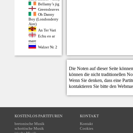
Bellamy’s jig
Greensleaves
Oh Danny
Boy (Londonderry
Aire)
An Ter Vari
Echu eo ar
mare
Walzer Nr. 2
Die Noten auf dieser Seite können
können die nicht traditionellen N
Wenn Sie denken, dass eine Partitur
kontaktieren Sie bitte den
Webmas
KOSTENLOS PARTITUREN
KONTAKT
bretonische Musik
Kontakt
schottische Musik
Cookies