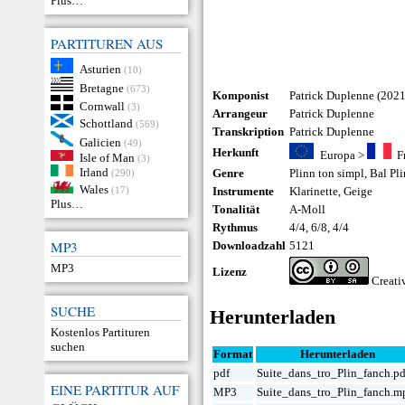
Plus…
PARTITUREN AUS
Asturien
(10)
Bretagne
(673)
Komponist
Patrick Duplenne (2021
Cornwall
(3)
Arrangeur
Patrick Duplenne
Schottland
(569)
Transkription
Patrick Duplenne
Galicien
(49)
Herkunft
Europa
>
F
Isle of Man
(3)
Irland
Genre
Plinn ton simpl
,
Bal Pl
(290)
Wales
(17)
Instrumente
Klarinette
,
Geige
Plus…
Tonalität
A-Moll
Rythmus
4/4, 6/8, 4/4
MP3
Downloadzahl
5121
MP3
Lizenz
Creat
SUCHE
Herunterladen
Kostenlos Partituren
suchen
Format
Herunterladen
pdf
Suite_dans_tro_Plin_fanch.pd
EINE PARTITUR AUF
MP3
Suite_dans_tro_Plin_fanch.m