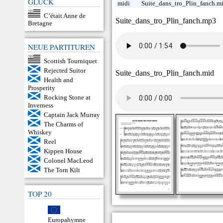
GLÜCK
midi
Suite_dans_tro_Plin_fanch.m
C’était Anne de
Suite_dans_tro_Plin_fanch.mp3
Bretagne
NEUE PARTITUREN
Scottish Tourniquet
Rejected Suitor
Suite_dans_tro_Plin_fanch.mid
Health and
Prosperity
Rocking Stone at
Inverness
Captain Jack Murray
The Charms of
Whiskey
Reel
Kippen House
Colonel MacLeod
The Torn Kilt
TOP 20
Europahymne