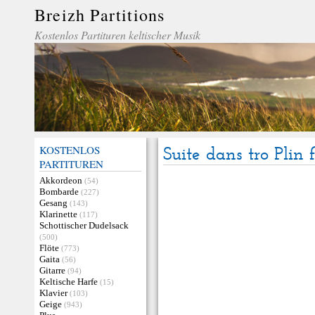
Breizh Partitions
Kostenlos Partituren keltischer Musik
KOSTENLOS
Suite dans tro Plin
PARTITUREN
Akkordeon
(54)
Bombarde
(227)
Gesang
(143)
Klarinette
(117)
Schottischer Dudelsack
(500)
Flöte
(773)
Gaita
(56)
Gitarre
(94)
Keltische Harfe
(15)
Klavier
(103)
Geige
(943)