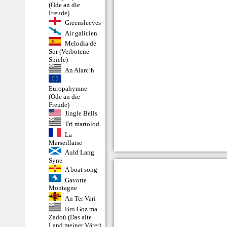
(Ode an die
Freude)
Greensleeves
Air galicien
Melodia de
Sor (Verbotene
Spiele)
An Alarc’h
Europahymne
(Ode an die
Freude)
Jingle Bells
Tri martolod
La
Marseillaise
Auld Lang
Syne
A boat song
Gavotte
Montagne
An Ter Vari
Bro Goz ma
Zadoù (Das alte
Land meiner Väter)