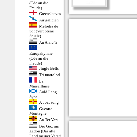
(Ode an die
Freude)
Greensleeves
Air galicien
Melodia de
Sor (Verbotene
Spiele)
An Alarc’h
Europahymne
(Ode an die
Freude)
Jingle Bells
Tri martolod
La
Marseillaise
Auld Lang
Syne
A boat song
Gavotte
Montagne
An Ter Vari
Bro Goz ma
Zadoù (Das alte
Land meiner Väter)