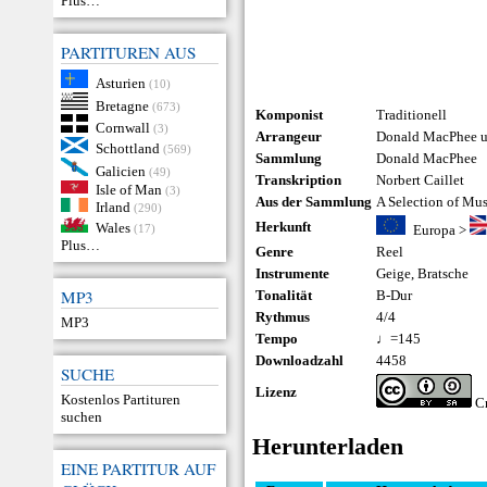
Plus…
PARTITUREN AUS
Asturien
(10)
Bretagne
(673)
Komponist
Traditionell
Cornwall
(3)
Arrangeur
Donald MacPhee un
Schottland
(569)
Sammlung
Donald MacPhee
Galicien
(49)
Transkription
Norbert Caillet
Isle of Man
(3)
Aus der Sammlung
A Selection of Mu
Irland
(290)
Herkunft
Wales
(17)
Europa
>
Plus…
Genre
Reel
Instrumente
Geige
,
Bratsche
MP3
Tonalität
B-Dur
Rythmus
4/4
MP3
Tempo
♩=145
Downloadzahl
4458
SUCHE
Lizenz
Kostenlos Partituren
Cr
suchen
Herunterladen
EINE PARTITUR AUF