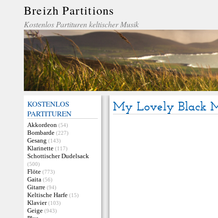
Breizh Partitions
Kostenlos Partituren keltischer Musik
KOSTENLOS
My Lovely Black 
PARTITUREN
Akkordeon
(54)
Bombarde
(227)
Gesang
(143)
Klarinette
(117)
Schottischer Dudelsack
(500)
Flöte
(773)
Gaita
(56)
Gitarre
(94)
Keltische Harfe
(15)
Klavier
(103)
Geige
(943)