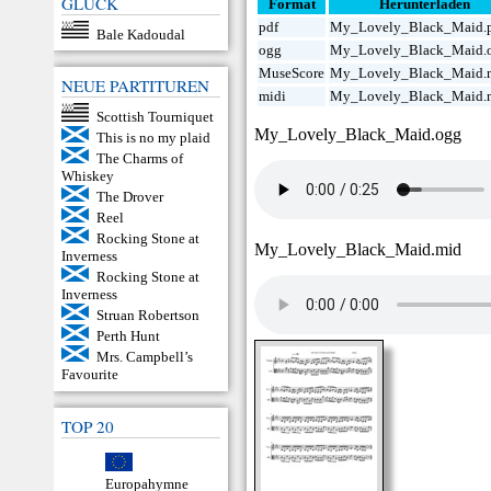
GLÜCK
Format
Herunterladen
pdf
My_Lovely_Black_Maid.
Bale Kadoudal
ogg
My_Lovely_Black_Maid.
MuseScore
My_Lovely_Black_Maid.
NEUE PARTITUREN
midi
My_Lovely_Black_Maid.
Scottish Tourniquet
My_Lovely_Black_Maid.ogg
This is no my plaid
The Charms of
Whiskey
The Drover
Reel
Rocking Stone at
My_Lovely_Black_Maid.mid
Inverness
Rocking Stone at
Inverness
Struan Robertson
Perth Hunt
Mrs. Campbell’s
Favourite
TOP 20
Europahymne