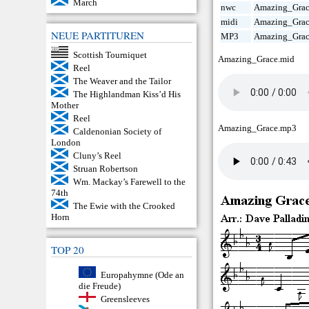
March
nwc
Amazing_Grac
midi
Amazing_Grac
NEUE PARTITUREN
MP3
Amazing_Gra
Scottish Tourniquet
Amazing_Grace.mid
Reel
The Weaver and the Tailor
The Highlandman Kiss’d His
Mother
Reel
Amazing_Grace.mp3
Caldenonian Society of
London
Cluny’s Reel
Struan Robertson
Wm. Mackay’s Farewell to the
74th
The Ewie with the Crooked
Horn
TOP 20
Europahymne (Ode an
die Freude)
Greensleeves