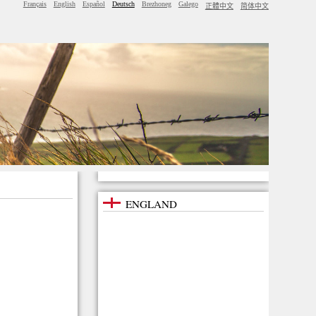
Français
English
Español
Deutsch
Brezhoneg
Galego
正體中文
简体中文
ENGLAND