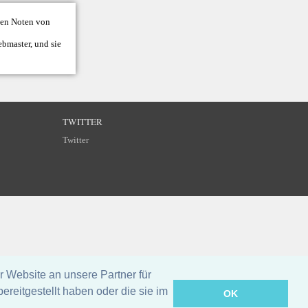
llen Noten von
bmaster
, und sie
TWITTER
Twitter
 Website an unsere Partner für
reitgestellt haben oder die sie im
OK