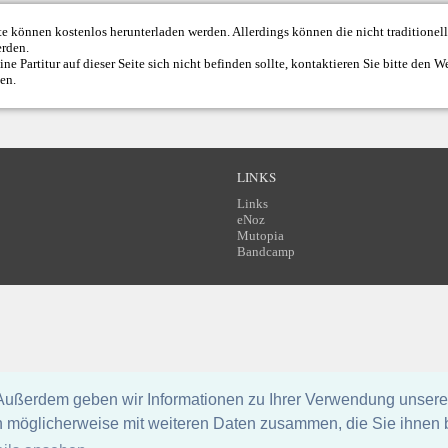
ite können kostenlos herunterladen werden. Allerdings können die nicht traditione
erden.
ne Partitur auf dieser Seite sich nicht befinden sollte, kontaktieren Sie bitte den
We
den.
LINKS
Links
eNoz
Mutopia
Bandcamp
Außerdem geben wir Informationen zu Ihrer Verwendung unserer
n möglicherweise mit weiteren Daten zusammen, die Sie ihnen be