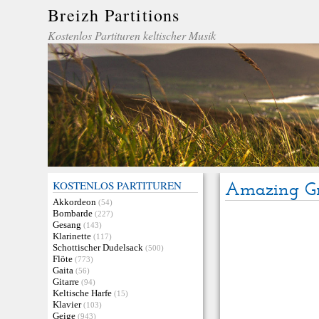
Breizh Partitions
Kostenlos Partituren keltischer Musik
KOSTENLOS PARTITUREN
Amazing G
Akkordeon
(54)
Bombarde
(227)
Gesang
(143)
Klarinette
(117)
Schottischer Dudelsack
(500)
Flöte
(773)
Gaita
(56)
Gitarre
(94)
Keltische Harfe
(15)
Klavier
(103)
Geige
(943)