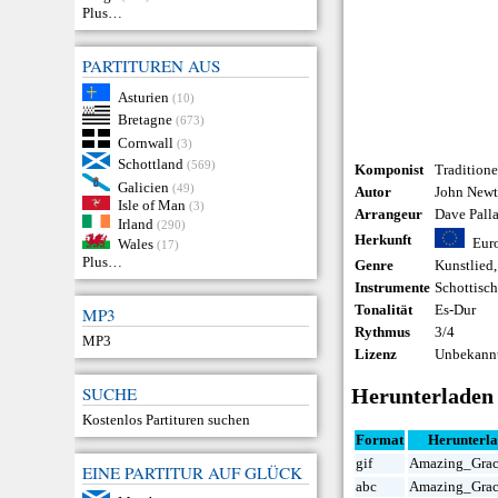
Plus…
PARTITUREN AUS
Asturien
(10)
Bretagne
(673)
Cornwall
(3)
Schottland
(569)
Komponist
Traditione
Galicien
(49)
Autor
John New
Isle of Man
(3)
Arrangeur
Dave Pall
Irland
(290)
Herkunft
Eur
Wales
(17)
Plus…
Genre
Kunstlied
Instrumente
Schottisc
Tonalität
Es-Dur
MP3
Rythmus
3/4
MP3
Lizenz
Unbekannt
SUCHE
Herunterladen
Kostenlos Partituren suchen
Format
Herunterl
gif
Amazing_Grac
EINE PARTITUR AUF GLÜCK
abc
Amazing_Grac