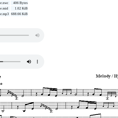
e.nwc
406 Bytes
e.mid
1.02 KiB
ce.mp3
688.66 KiB