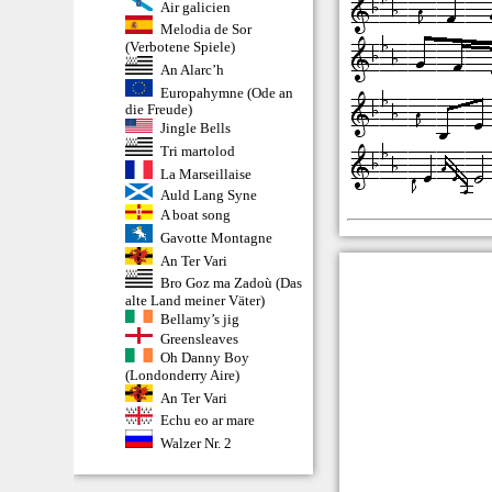
Air galicien
Melodia de Sor
(Verbotene Spiele)
An Alarc’h
Europahymne (Ode an
die Freude)
Jingle Bells
Tri martolod
La Marseillaise
Auld Lang Syne
A boat song
Gavotte Montagne
An Ter Vari
Bro Goz ma Zadoù (Das
alte Land meiner Väter)
Bellamy’s jig
Greensleaves
Oh Danny Boy
(Londonderry Aire)
An Ter Vari
Echu eo ar mare
Walzer Nr. 2