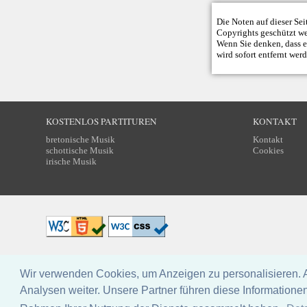
Die Noten auf dieser Se
Copyrights geschützt w
Wenn Sie denken, dass ei
wird sofort entfernt wer
KOSTENLOS PARTITUREN
KONTAKT
bretonische Musik
Kontakt
schottische Musik
Cookies
irische Musik
Design: Breizh Partitions, licence
CC BY-NC-SA
Wir verwenden Cookies, um Anzeigen zu personalisieren. 
Analysen weiter. Unsere Partner führen diese Informatione