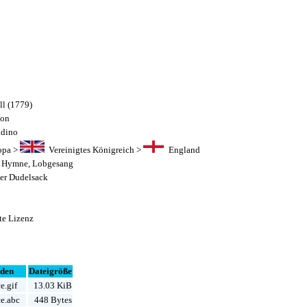
ll (1779)
ton
adino
opa
>
Vereinigtes Königreich
>
England
,
Hymne
,
Lobgesang
her Dudelsack
e Lizenz
aden
Dateigröße
e.gif
13.03 KiB
e.abc
448 Bytes