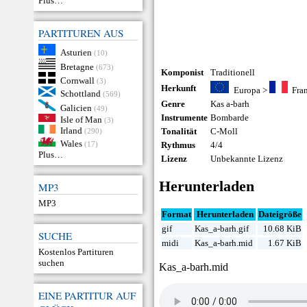
Plus…
PARTITUREN AUS
Asturien
(10)
Bretagne
(673)
Komponist
Traditionell
Cornwall
(3)
Herkunft
Europa
>
Fra
Schottland
(569)
Genre
Kas a-barh
Galicien
(49)
Instrumente
Bombarde
Isle of Man
(3)
Irland
Tonalität
C-Moll
(290)
Wales
(17)
Rythmus
4/4
Plus…
Lizenz
Unbekannte Lizenz
Herunterladen
MP3
MP3
Format
Herunterladen
Dateigröße
gif
Kas_a-barh.gif
10.68 KiB
SUCHE
midi
Kas_a-barh.mid
1.67 KiB
Kostenlos Partituren
suchen
Kas_a-barh.mid
EINE PARTITUR AUF