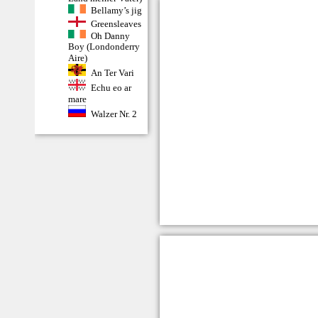
Bellamy’s jig
Greensleaves
Oh Danny
Boy (Londonderry
Aire)
An Ter Vari
Echu eo ar
mare
Walzer Nr. 2