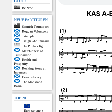
GLÜCK
Be New
NEUE PARTITUREN
Scottish Tourniquet
Roggart Volunteers
Triumph
Traigh Ghruinneard
The Poplars Jig
Marchioness of
Tullibardine
Health and
Prosperity
Rocking Stone at
Inverness
Dewar’s Fancy
The Monkland
Basin
TOP 20
Europahymne