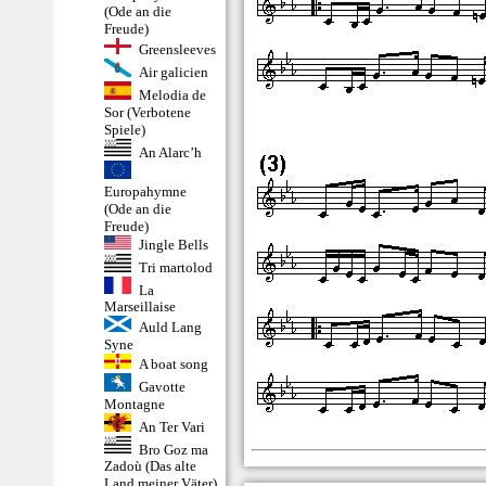
(Ode an die
Freude)
Greensleeves
Air galicien
Melodia de
Sor (Verbotene
Spiele)
An Alarc’h
Europahymne
(Ode an die
Freude)
Jingle Bells
Tri martolod
La
Marseillaise
Auld Lang
Syne
A boat song
Gavotte
Montagne
An Ter Vari
Bro Goz ma
Zadoù (Das alte
Land meiner Väter)