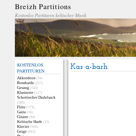
Breizh Partitions
Kostenlos Partituren keltischer Musik
KOSTENLOS
Kas a-barh
PARTITUREN
Akkordeon
(54)
Bombarde
(227)
Gesang
(143)
Klarinette
(117)
Schottischer Dudelsack
(500)
Flöte
(773)
Gaita
(56)
Gitarre
(94)
Keltische Harfe
(15)
Klavier
(103)
Geige
(943)