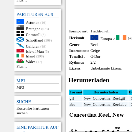
Plus…
PARTITUREN AUS
Asturien
(10)
Bretagne
(673)
Komponist
Traditionell
Cornwall
(3)
Herkunft
Europa
>
Ir
Schottland
(569)
Genre
Reel
Galicien
(49)
Instrumente
Geige
Isle of Man
(3)
Irland
Tonalität
G-Dur
(290)
Wales
(17)
Rythmus
2/2
Plus…
Lizenz
Unbekannte Lizenz
Herunterladen
MP3
MP3
Format
Herunterladen
D
gif
New_Concertina_Reel.gif
SUCHE
abc
New_Concertina_Reel.abc
Kostenlos Partituren
suchen
EINE PARTITUR AUF