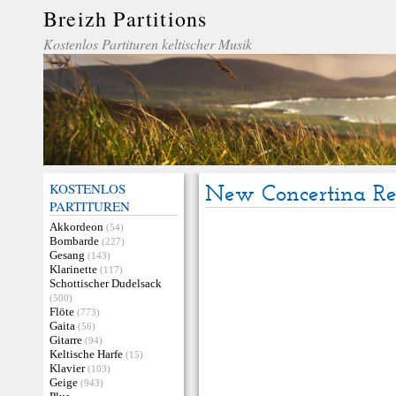
Breizh Partitions
Kostenlos Partituren keltischer Musik
KOSTENLOS
New Concertina Re
PARTITUREN
Akkordeon
(54)
Bombarde
(227)
Gesang
(143)
Klarinette
(117)
Schottischer Dudelsack
(500)
Flöte
(773)
Gaita
(56)
Gitarre
(94)
Keltische Harfe
(15)
Klavier
(103)
Geige
(943)