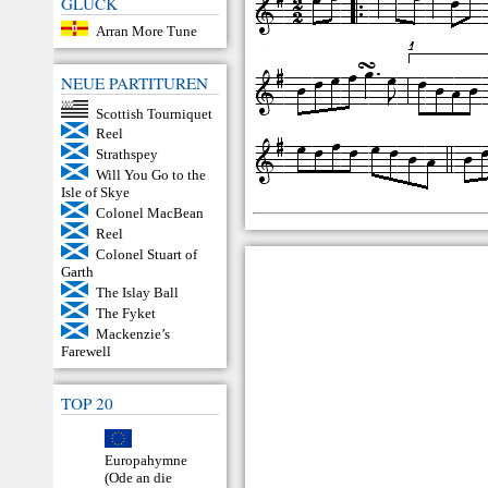
GLÜCK
Arran More Tune
NEUE PARTITUREN
Scottish Tourniquet
Reel
Strathspey
Will You Go to the
Isle of Skye
Colonel MacBean
Reel
Colonel Stuart of
Garth
The Islay Ball
The Fyket
Mackenzie’s
Farewell
TOP 20
Europahymne
(Ode an die