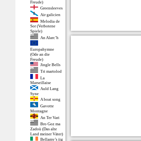
Freude)
Greensleeves
Air galicien
Melodia de
Sor (Verbotene
Spiele)
An Alarc’h
Europahymne
(Ode an die
Freude)
Jingle Bells
Tri martolod
La
Marseillaise
Auld Lang
Syne
A boat song
Gavotte
Montagne
An Ter Vari
Bro Goz ma
Zadoù (Das alte
Land meiner Väter)
Bellamy’s jig