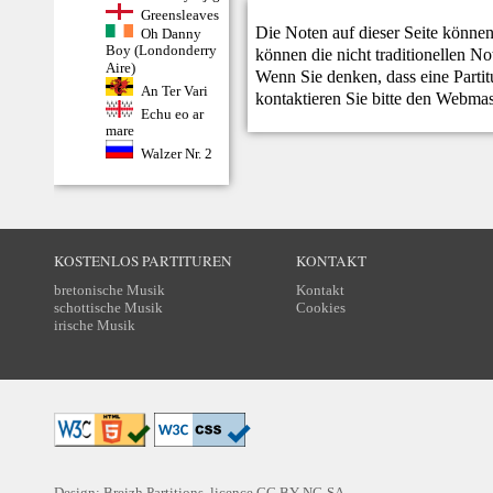
Greensleaves
Die Noten auf dieser Seite können
Oh Danny
Boy (Londonderry
können die nicht traditionellen N
Aire)
Wenn Sie denken, dass eine Partitur
An Ter Vari
kontaktieren Sie bitte den
Webmas
Echu eo ar
mare
Walzer Nr. 2
KOSTENLOS PARTITUREN
KONTAKT
bretonische Musik
Kontakt
schottische Musik
Cookies
irische Musik
Design: Breizh Partitions, licence
CC BY-NC-SA