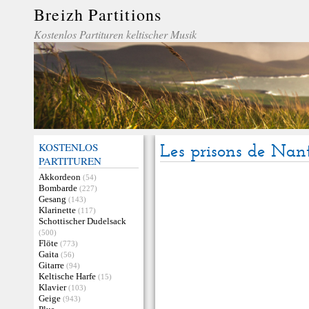
Breizh Partitions
Kostenlos Partituren keltischer Musik
KOSTENLOS
Les prisons de Nan
PARTITUREN
Akkordeon
(54)
Bombarde
(227)
Gesang
(143)
Klarinette
(117)
Schottischer Dudelsack
(500)
Flöte
(773)
Gaita
(56)
Gitarre
(94)
Keltische Harfe
(15)
Klavier
(103)
Geige
(943)