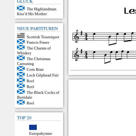
GLÜCK
The Highlandman
Kiss’d His Mother
NEUE PARTITUREN
Scottish Tourniquet
Francis Fraser
The Charms of
Whiskey
The Christmas
Carousing
Corn Bran
Loch Gilphead Fair
Reel
Reel
The Black Cocks of
Berridale
Reel
TOP 20
Europahymne