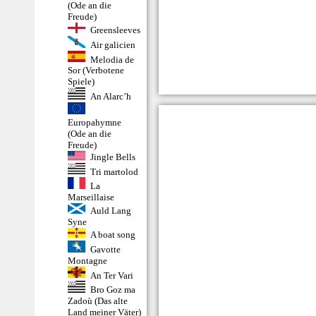
(Ode an die
Freude)
Greensleeves
Air galicien
Melodia de
Sor (Verbotene
Spiele)
An Alarc’h
Europahymne
(Ode an die
Freude)
Jingle Bells
Tri martolod
La
Marseillaise
Auld Lang
Syne
A boat song
Gavotte
Montagne
An Ter Vari
Bro Goz ma
Zadoù (Das alte
Land meiner Väter)