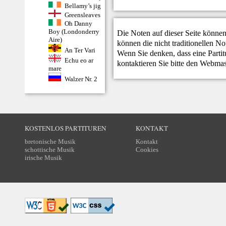
Bellamy’s jig
Greensleaves
Oh Danny
Boy (Londonderry
Die Noten auf dieser Seite können
Aire)
können die nicht traditionellen N
An Ter Vari
Wenn Sie denken, dass eine Partitur
Echu eo ar
kontaktieren Sie bitte den
Webmas
mare
Walzer Nr. 2
KOSTENLOS PARTITUREN
KONTAKT
bretonische Musik
Kontakt
schottische Musik
Cookies
irische Musik