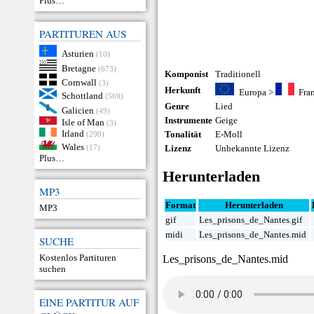
Plus…
PARTITUREN AUS
Asturien
(10)
Bretagne
(673)
Komponist
Traditionell
Cornwall
(3)
Herkunft
Europa
>
Fra
Schottland
(569)
Genre
Lied
Galicien
(49)
Instrumente
Geige
Isle of Man
(3)
Irland
Tonalität
E-Moll
(290)
Wales
(17)
Lizenz
Unbekannte Lizenz
Plus…
Herunterladen
MP3
Format
Herunterladen
MP3
gif
Les_prisons_de_Nantes.gif
midi
Les_prisons_de_Nantes.mid
SUCHE
Kostenlos Partituren
Les_prisons_de_Nantes.mid
suchen
EINE PARTITUR AUF