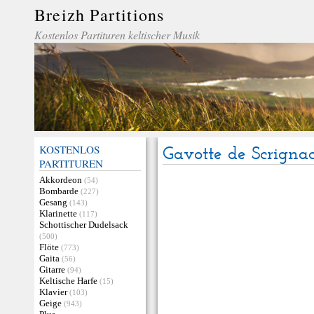
Breizh Partitions
Kostenlos Partituren keltischer Musik
KOSTENLOS
Gavotte de Scrigna
PARTITUREN
Akkordeon
(54)
Bombarde
(227)
Gesang
(143)
Klarinette
(117)
Schottischer Dudelsack
(500)
Flöte
(773)
Gaita
(56)
Gitarre
(94)
Keltische Harfe
(15)
Klavier
(103)
Geige
(943)