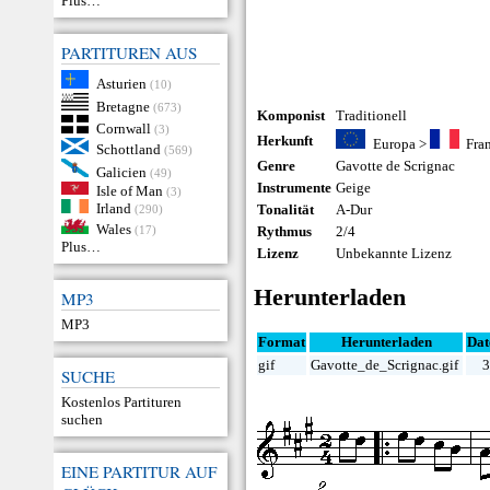
Plus…
PARTITUREN AUS
Asturien
(10)
Bretagne
(673)
Komponist
Traditionell
Cornwall
(3)
Herkunft
Europa
>
Fra
Schottland
(569)
Genre
Gavotte de Scrignac
Galicien
(49)
Instrumente
Geige
Isle of Man
(3)
Irland
Tonalität
A-Dur
(290)
Wales
(17)
Rythmus
2/4
Plus…
Lizenz
Unbekannte Lizenz
Herunterladen
MP3
MP3
Format
Herunterladen
Dat
gif
Gavotte_de_Scrignac.gif
3
SUCHE
Kostenlos Partituren
suchen
EINE PARTITUR AUF