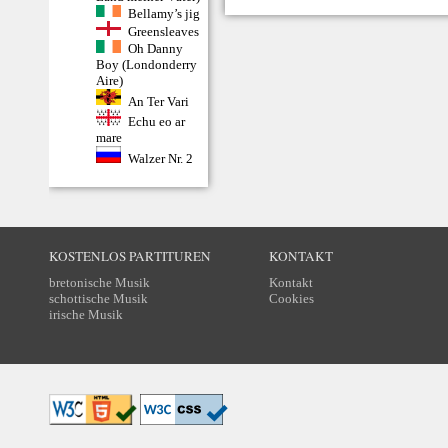
Bellamy’s jig
Greensleaves
Oh Danny
Boy (Londonderry
Aire)
An Ter Vari
Echu eo ar
mare
Walzer Nr. 2
KOSTENLOS PARTITUREN
KONTAKT
bretonische Musik
Kontakt
schottische Musik
Cookies
irische Musik