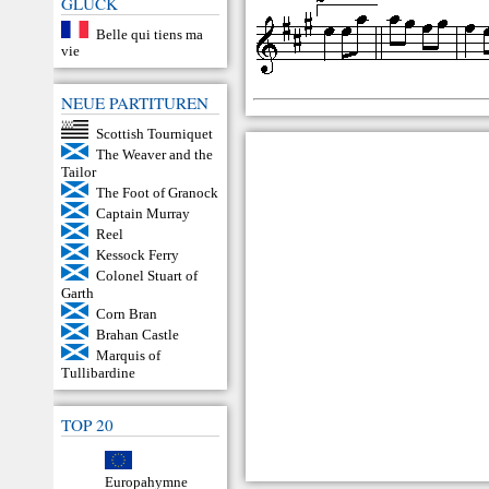
GLÜCK
Belle qui tiens ma
vie
NEUE PARTITUREN
Scottish Tourniquet
The Weaver and the
Tailor
The Foot of Granock
Captain Murray
Reel
Kessock Ferry
Colonel Stuart of
Garth
Corn Bran
Brahan Castle
Marquis of
Tullibardine
TOP 20
Europahymne