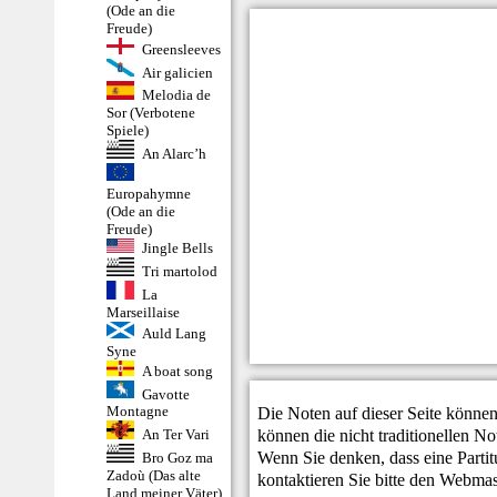
(Ode an die
Freude)
Greensleeves
Air galicien
Melodia de
Sor (Verbotene
Spiele)
An Alarc’h
Europahymne
(Ode an die
Freude)
Jingle Bells
Tri martolod
La
Marseillaise
Auld Lang
Syne
A boat song
Gavotte
Die Noten auf dieser Seite können
Montagne
können die nicht traditionellen N
An Ter Vari
Wenn Sie denken, dass eine Partitur
Bro Goz ma
Zadoù (Das alte
kontaktieren Sie bitte den
Webmas
Land meiner Väter)