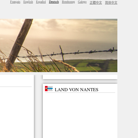
Français
English
Español
Deutsch
Brezhoneg
Galego
正體中文
简体中文
LAND VON NANTES