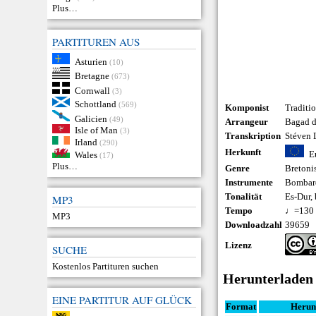
Plus…
PARTITUREN AUS
Asturien
(10)
Bretagne
(673)
Cornwall
(3)
Schottland
(569)
Komponist
Traditio
Galicien
(49)
Arrangeur
Bagad d
Isle of Man
(3)
Transkription
Stéven 
Irland
(290)
Herkunft
E
Wales
(17)
Plus…
Genre
Bretoni
Instrumente
Bombar
Tonalität
Es-Dur,
MP3
Tempo
♩=130
MP3
Downloadzahl
39659
Lizenz
SUCHE
Kostenlos Partituren suchen
Herunterladen
EINE PARTITUR AUF GLÜCK
Format
Herun