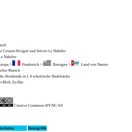
nell
e Cesson-Sévigné und Stéven Le Nahélec
Le Nahélec
uropa
>
Frankreich
>
Bretagne
>
Land von Nantes
scher Marsch
de
,
Bombarde in f
,
4 schottische Dudelsäcke
 b-Moll, Es-Dur
Creative Commons BY-NC-SA
terladen
Dateigröße