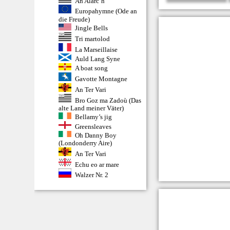
An Alarc’h
Europahymne (Ode an
die Freude)
Jingle Bells
Tri martolod
La Marseillaise
Auld Lang Syne
A boat song
Gavotte Montagne
An Ter Vari
Bro Goz ma Zadoù (Das
alte Land meiner Väter)
Bellamy’s jig
Greensleaves
Oh Danny Boy
(Londonderry Aire)
An Ter Vari
Echu eo ar mare
Walzer Nr. 2