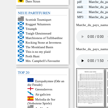
Dans Sizun
pdf
Marche_du_pa
midi
Marche_du_pa
nwc
Marche_du_pa
NEUE PARTITUREN
MP3
Marche_du_pa
Scottish Tourniquet
Roggart Volunteers
Marche_du_pays_nanta
Triumph
Traigh Ghruinneard
Marchioness of Tullibardine
Rocking Stone at Inverness
The Monkland Basin
Marche_du_pays_nanta
This is no my plaid
Perth Hunt
Mrs. Campbell’s Favourite
TOP 20
Europahymne (Ode an
die Freude)
Greensleeves
Air galicien
Melodia de Sor
(Verbotene Spiele)