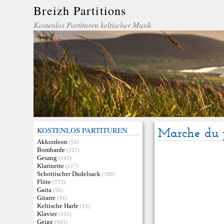
Breizh Partitions
Kostenlos Partituren keltischer Musik
KOSTENLOS PARTITUREN
Marche du 
Akkordeon
(54)
Bombarde
(227)
Gesang
(143)
Klarinette
(117)
Schottischer Dudelsack
(500)
Flöte
(773)
Gaita
(56)
Gitarre
(94)
Keltische Harfe
(15)
Klavier
(103)
Geige
(943)