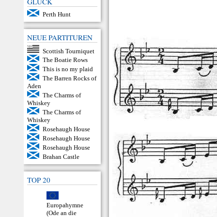
GLÜCK
Perth Hunt
NEUE PARTITUREN
Scottish Tourniquet
The Boatie Rows
This is no my plaid
The Barren Rocks of
Aden
The Charms of
Whiskey
The Charms of
Whiskey
Rosehaugh House
Rosehaugh House
Rosehaugh House
Brahan Castle
TOP 20
Europahymne
(Ode an die