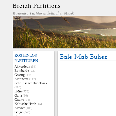
Breizh Partitions
Kostenlos Partituren keltischer Musik
KOSTENLOS
Bale Mab Buhez
PARTITUREN
Akkordeon
(54)
Bombarde
(227)
Gesang
(143)
Klarinette
(117)
Schottischer Dudelsack
(500)
Flöte
(773)
Gaita
(56)
Gitarre
(94)
Keltische Harfe
(15)
Klavier
(103)
Geige
(943)