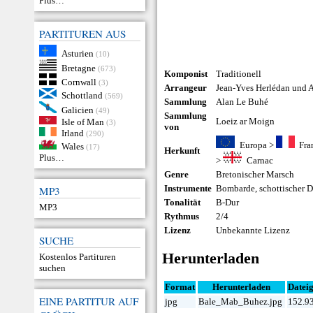
Plus…
PARTITUREN AUS
Asturien
(10)
Bretagne
(673)
Komponist
Traditionell
Cornwall
(3)
Arrangeur
Jean-Yves Herlédan und 
Schottland
(569)
Sammlung
Alan Le Buhé
Galicien
(49)
Sammlung
Loeiz ar Moign
Isle of Man
(3)
von
Irland
(290)
Europa
>
Fra
Wales
(17)
Herkunft
Plus…
>
Carnac
Genre
Bretonischer Marsch
Instrumente
Bombarde
,
schottischer 
MP3
Tonalität
B-Dur
MP3
Rythmus
2/4
Lizenz
Unbekannte Lizenz
SUCHE
Herunterladen
Kostenlos Partituren
suchen
Format
Herunterladen
Datei
EINE PARTITUR AUF
jpg
Bale_Mab_Buhez.jpg
152.9