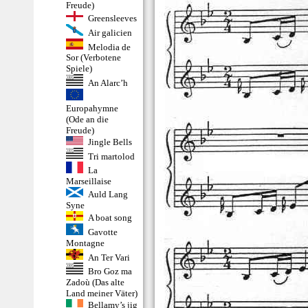
Freude)
Greensleeves
Air galicien
Melodia de
Sor (Verbotene
Spiele)
An Alarc’h
Europahymne
(Ode an die
Freude)
Jingle Bells
Tri martolod
La
Marseillaise
Auld Lang
Syne
A boat song
Gavotte
Montagne
An Ter Vari
Bro Goz ma
Zadoù (Das alte
Land meiner Väter)
Bellamy’s jig