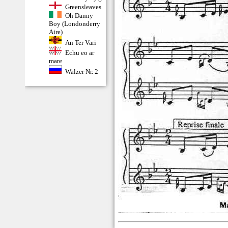
Greensleaves
Oh Danny
Boy (Londonderry
Aire)
An Ter Vari
Echu eo ar
mare
Walzer Nr. 2