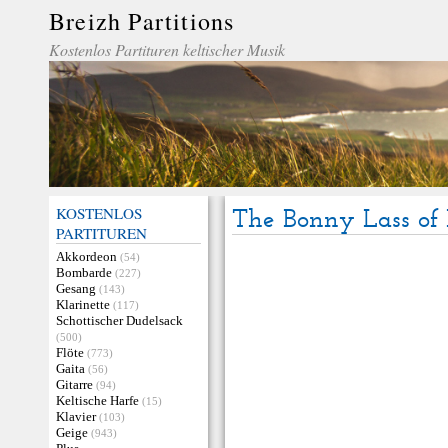
Breizh Partitions
Kostenlos Partituren keltischer Musik
KOSTENLOS
The Bonny Lass of
PARTITUREN
Akkordeon
(54)
Bombarde
(227)
Gesang
(143)
Klarinette
(117)
Schottischer Dudelsack
(500)
Flöte
(773)
Gaita
(56)
Gitarre
(94)
Keltische Harfe
(15)
Klavier
(103)
Geige
(943)