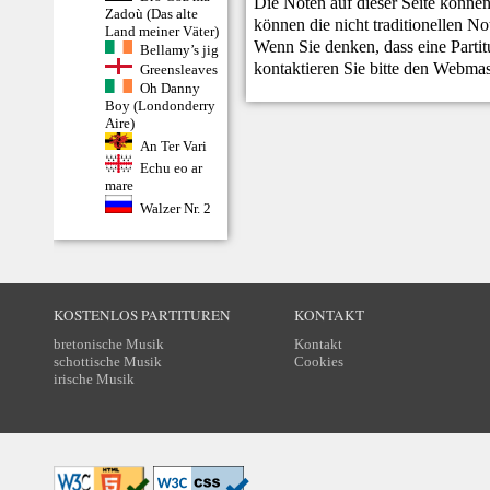
Die Noten auf dieser Seite können
Zadoù (Das alte
können die nicht traditionellen N
Land meiner Väter)
Wenn Sie denken, dass eine Partitur
Bellamy’s jig
kontaktieren Sie bitte den
Webmas
Greensleaves
Oh Danny
Boy (Londonderry
Aire)
An Ter Vari
Echu eo ar
mare
Walzer Nr. 2
KOSTENLOS PARTITUREN
KONTAKT
bretonische Musik
Kontakt
schottische Musik
Cookies
irische Musik