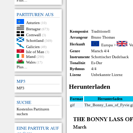
Plus…
PARTITUREN AUS
Asturien
(10)
Bretagne
(673)
Komponist
Traditionell
Cornwall
(3)
Arrangeur
Bruno Thomas
Schottland
(569)
Herkunft
Europa
>
Ve
Galicien
(49)
Genre
Marsch 4/4
Isle of Man
(3)
Irland
Instrumente
Schottischer Dudelsack
(290)
Wales
(17)
Tonalität
Es-Dur
Plus…
Rythmus
4/4
Lizenz
Unbekannte Lizenz
MP3
Herunterladen
MP3
Format
Herunterladen
SUCHE
gif
The_Bonny_Lass_of_Fyvie.g
Kostenlos Partituren
suchen
EINE PARTITUR AUF