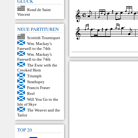
GLÜCK
Rond de Saint
Vincent
NEUE PARTITUREN
Scottish Tourniquet
Wm. Mackay’s
Farewell to the 74th
Wm. Mackay’s
Farewell to the 74th
The Ewie with the
Crooked Horn
Triumph
Strathspey
Francis Fraser
Reel
Will You Go to the
Isle of Skye
The Weaver and the
Tailor
TOP 20