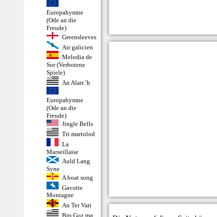
Europahymne
(Ode an die
Freude)
Greensleeves
Air galicien
Melodia de
Sor (Verbotene
Spiele)
An Alarc’h
Europahymne
(Ode an die
Freude)
Jingle Bells
Tri martolod
La
Marseillaise
Auld Lang
Syne
A boat song
Gavotte
Montagne
An Ter Vari
Bro Goz ma