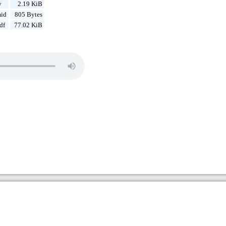
y
2.19 KiB
mid
805 Bytes
df
77.02 KiB