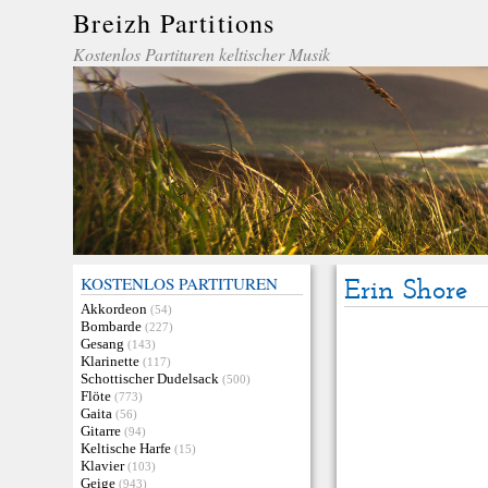
Breizh Partitions
Kostenlos Partituren keltischer Musik
KOSTENLOS PARTITUREN
Erin Shore
Akkordeon
(54)
Bombarde
(227)
Gesang
(143)
Klarinette
(117)
Schottischer Dudelsack
(500)
Flöte
(773)
Gaita
(56)
Gitarre
(94)
Keltische Harfe
(15)
Klavier
(103)
Geige
(943)