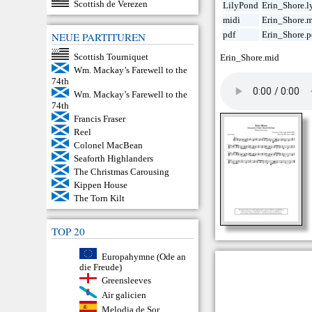
Scottish de Verezen
LilyPond
Erin_Shore.l
midi
Erin_Shore.
pdf
Erin_Shore.p
NEUE PARTITUREN
Scottish Tourniquet
Erin_Shore.mid
Wm. Mackay’s Farewell to the
74th
Wm. Mackay’s Farewell to the
74th
Francis Fraser
Reel
Colonel MacBean
Seaforth Highlanders
The Christmas Carousing
Kippen House
The Torn Kilt
TOP 20
Europahymne (Ode an
die Freude)
Greensleeves
Air galicien
Melodia de Sor