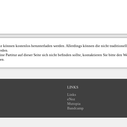
ite können kostenlos herunterladen werden. Allerdings können die nicht traditione
erden.
ne Partitur auf dieser Seite sich nicht befinden sollte, kontaktieren Sie bitte den
We
den.
LINKS
Links
eNoz
Mutopia
Bandcamp