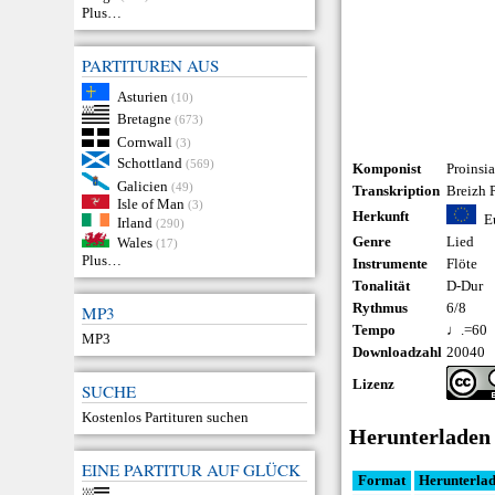
Plus…
PARTITUREN AUS
Asturien
(10)
Bretagne
(673)
Cornwall
(3)
Schottland
(569)
Komponist
Proinsi
Galicien
(49)
Transkription
Breizh P
Isle of Man
(3)
Herkunft
E
Irland
(290)
Genre
Lied
Wales
(17)
Plus…
Instrumente
Flöte
Tonalität
D-Dur
Rythmus
6/8
MP3
Tempo
♩.=60
MP3
Downloadzahl
20040
Lizenz
SUCHE
Kostenlos Partituren suchen
Herunterladen
EINE PARTITUR AUF GLÜCK
Format
Herunterla