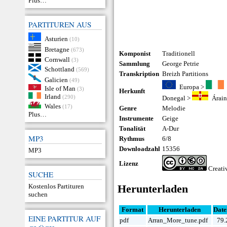
Plus…
PARTITUREN AUS
Asturien
(10)
Bretagne
(673)
Komponist
Traditionell
Cornwall
(3)
Sammlung
George Petrie
Schottland
(569)
Transkription
Breizh Partitions
Galicien
(49)
Europa
>
Isle of Man
(3)
Herkunft
Irland
(290)
Donegal
>
Árai
Wales
(17)
Genre
Melodie
Plus…
Instrumente
Geige
Tonalität
A-Dur
MP3
Rythmus
6/8
Downloadzahl
15356
MP3
Lizenz
Creat
SUCHE
Kostenlos Partituren
Herunterladen
suchen
Format
Herunterladen
Date
EINE PARTITUR AUF
pdf
Arran_More_tune.pdf
79.