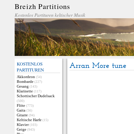
Breizh Partitions
Kostenlos Partituren keltischer Musik
KOSTENLOS
Arran More tune
PARTITUREN
Akkordeon
(54)
Bombarde
(227)
Gesang
(143)
Klarinette
(117)
Schottischer Dudelsack
(500)
Flöte
(773)
Gaita
(56)
Gitarre
(94)
Keltische Harfe
(15)
Klavier
(103)
Geige
(943)