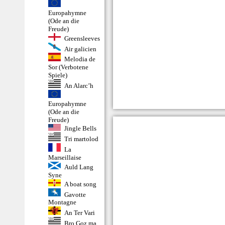
Europahymne
(Ode an die
Freude)
Greensleeves
Air galicien
Melodia de
Sor (Verbotene
Spiele)
An Alarc’h
Europahymne
(Ode an die
Freude)
Jingle Bells
Tri martolod
La
Marseillaise
Auld Lang
Syne
A boat song
Gavotte
Montagne
An Ter Vari
Bro Goz ma