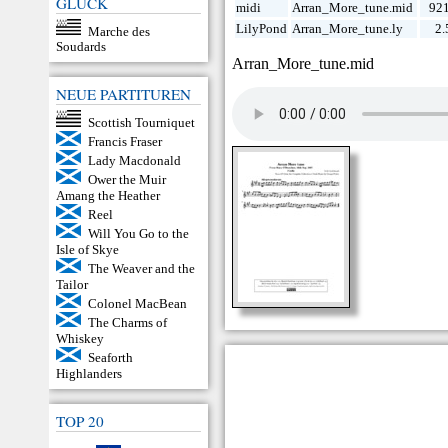
GLÜCK
midi
Arran_More_tune.mid
921
LilyPond
Arran_More_tune.ly
2.
Marche des
Soudards
Arran_More_tune.mid
NEUE PARTITUREN
Scottish Tourniquet
Francis Fraser
Lady Macdonald
Ower the Muir
Amang the Heather
Reel
Will You Go to the
Isle of Skye
The Weaver and the
Tailor
Colonel MacBean
The Charms of
Whiskey
Seaforth
Highlanders
TOP 20