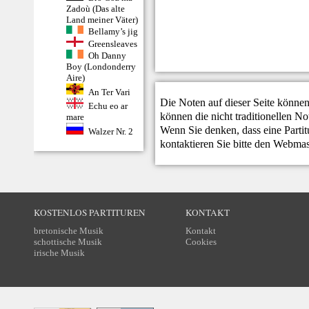
Zadoù (Das alte
Land meiner Väter)
Bellamy’s jig
Greensleaves
Oh Danny
Boy (Londonderry
Aire)
An Ter Vari
Die Noten auf dieser Seite können
Echu eo ar
können die nicht traditionellen N
mare
Wenn Sie denken, dass eine Partitur
Walzer Nr. 2
kontaktieren Sie bitte den
Webmas
KOSTENLOS PARTITUREN
KONTAKT
bretonische Musik
Kontakt
schottische Musik
Cookies
irische Musik