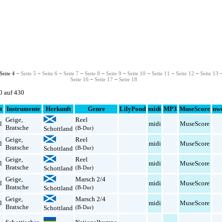
Seite 4 −
Seite 5
−
Seite 6
−
Seite 7
−
Seite 8
−
Seite 9
−
Seite 10
−
Seite 11
−
Seite 12
−
Seite 13
Seite 16
−
Seite 17
−
Seite 18
0 auf 430
t
Instrumente
Herkunft
Genre
LilyPond
midi
MP3
MuseScore
nw
Geige
,
Reel
l
midi
MuseScore
Bratsche
Schottland
(B-Dur)
Geige
,
Reel
l
midi
MuseScore
Bratsche
Schottland
(B-Dur)
Geige
,
Reel
l
midi
MuseScore
Bratsche
Schottland
(B-Dur)
Geige
,
Marsch 2/4
l
midi
MuseScore
Bratsche
Schottland
(B-Dur)
Geige
,
Marsch 2/4
l
midi
MuseScore
Bratsche
Schottland
(B-Dur)