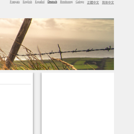
Français
English
Español
Deutsch
Brezhoneg
Galego
正體中文
简体中文