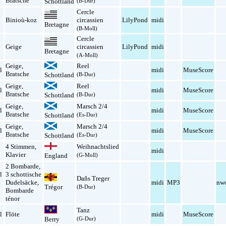
Bratsche
Schottland
(B-Dur)
Cercle
Binioù-koz
circassien
LilyPond
midi
Bretagne
(B-Moll)
Cercle
Geige
circassien
LilyPond
midi
Bretagne
(A-Moll)
Geige
,
Reel
l
midi
MuseScore
Bratsche
Schottland
(B-Dur)
Geige
,
Reel
l
midi
MuseScore
Bratsche
Schottland
(B-Dur)
Geige
,
Marsch 2/4
l
midi
MuseScore
Bratsche
Schottland
(Es-Dur)
Geige
,
Marsch 2/4
l
midi
MuseScore
Bratsche
Schottland
(Es-Dur)
4 Stimmen
,
Weihnachtslied
midi
Klavier
England
(G-Moll)
2 Bombarde
,
l
3 schottische
Dañs Treger
n
Dudelsäcke
,
midi
MP3
nw
Trégor
(B-Dur)
c
Bombarde
ténor
Tanz
l
Flöte
midi
MuseScore
Berry
(G-Dur)