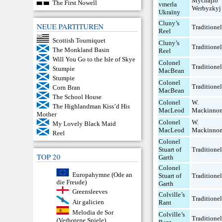
Mychajlo
The First Nowell
vmerla
Werbyzkyj
Ukraïny
Cluny’s
NEUE PARTITUREN
Traditionel
Reel
Scottish Tourniquet
Cluny’s
Traditionel
The Monkland Basin
Reel
Will You Go to the Isle of Skye
Colonel
Traditionel
Stumpie
MacBean
Stumpie
Colonel
Traditionel
Corn Bran
MacBean
The School House
Colonel
W.
The Highlandman Kiss’d His
MacLeod
Mackinno
Mother
Colonel
W.
My Lovely Black Maid
MacLeod
Mackinno
Reel
Colonel
Stuart of
Traditionel
TOP 20
Garth
Colonel
Europahymne (Ode an
Stuart of
Traditionel
die Freude)
Garth
Greensleeves
Colville’s
Traditionel
Air galicien
Rant
Melodia de Sor
Colville’s
Traditionel
(Verbotene Spiele)