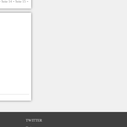
−
Seite 14
−
Seite 15
−
TWITTER