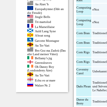
Rant
An Alarc’h
Computing
Europahymne (Ode an
eNoz
Loop
die Freude)
Jingle Bells
Computing
Tri martolod
eNoz
Loop
La Marseillaise
Auld Lang Syne
Corn Bran
Traditionel
A boat song
Gavotte Montagne
Corn Bran
Traditionel
An Ter Vari
Bro Goz ma Zadoù (Das
Corn Rigs
Traditionel
alte Land meiner Väter)
Bellamy’s jig
Corn Rigs
Traditionel
Greensleaves
Oh Danny Boy
Coventry
(Londonderry Aire)
Unbekannt
Carol
An Ter Vari
Echu eo ar mare
Traditionel
Walzer Nr. 2
Dañs Plean
und Stéve
Le Nahéle
Danse du
Traditionel
Berry