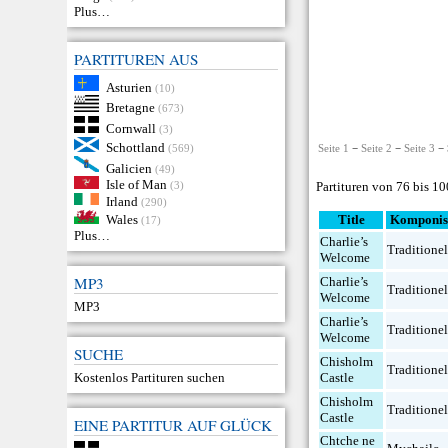
Plus…
PARTITUREN AUS
Asturien
(10)
Bretagne
(673)
Cornwall
(3)
Schottland
(569)
Seite 1
−
Seite 2
−
Seite 3
− 
Galicien
(49)
Isle of Man
Partituren von 76 bis 10
(3)
Irland
(290)
Title
Komponis
Wales
(17)
Plus…
Charlie’s
Traditionel
Welcome
MP3
Charlie’s
Traditionel
Welcome
MP3
Charlie’s
Traditionel
Welcome
SUCHE
Chisholm
Traditionel
Castle
Kostenlos Partituren suchen
Chisholm
Traditionel
Castle
EINE PARTITUR AUF GLÜCK
Chtche ne