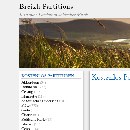
Breizh Partitions
Kostenlos Partituren keltischer Musik
KOSTENLOS PARTITUREN
Kostenlos Pa
Akkordeon
(54)
Bombarde
(227)
Gesang
(143)
Klarinette
(117)
Schottischer Dudelsack
(500)
Flöte
(773)
Gaita
(56)
Gitarre
(94)
Keltische Harfe
(15)
Klavier
(103)
Geige
(943)