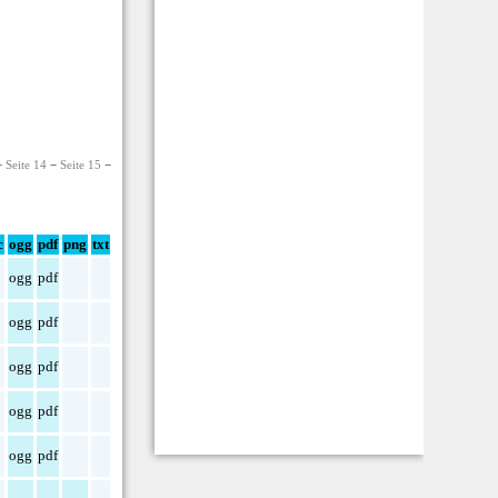
−
Seite 14
−
Seite 15
−
c
ogg
pdf
png
txt
ogg
pdf
ogg
pdf
ogg
pdf
ogg
pdf
ogg
pdf