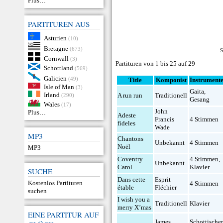
Plus…
PARTITUREN AUS
Asturien
(10)
Bretagne
(673)
S
Cornwall
(3)
Partituren von 1 bis 25 auf 29
Schottland
(569)
Galicien
(49)
Title
Komponist
Instrument
Isle of Man
(3)
Gaita
,
Irland
A run run
Traditionell
(290)
Gesang
Wales
(17)
John
Plus…
Adeste
Francis
4 Stimmen
fideles
Wade
MP3
Chantons
Unbekannt
4 Stimmen
Noël
MP3
Coventry
4 Stimmen
,
Unbekannt
Carol
Klavier
SUCHE
Dans cette
Esprit
Kostenlos Partituren
4 Stimmen
étable
Fléchier
suchen
I wish you a
Traditionell
Klavier
merry X’mas
EINE PARTITUR AUF
James
Schottische