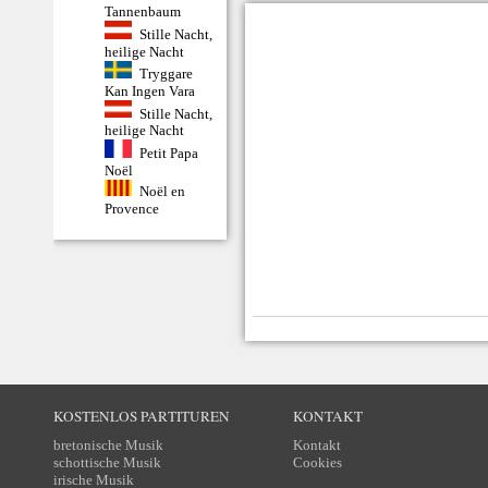
Tannenbaum
Stille Nacht,
heilige Nacht
Tryggare
Kan Ingen Vara
Stille Nacht,
heilige Nacht
Petit Papa
Noël
Noël en
Provence
KOSTENLOS PARTITUREN
KONTAKT
bretonische Musik
Kontakt
schottische Musik
Cookies
irische Musik