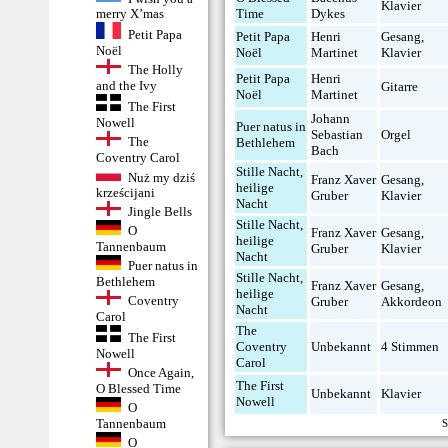
Klavier
Time
Dykes
merry X’mas
Petit Papa
Petit Papa
Henri
Gesang
,
Noël
Noël
Martinet
Klavier
The Holly
Petit Papa
Henri
and the Ivy
Gitarre
Noël
Martinet
The First
Johann
Nowell
Puer natus in
Sebastian
Orgel
The
Bethlehem
Bach
Coventry Carol
Stille Nacht,
Nuż my dziś
Franz Xaver
Gesang
,
heilige
krześcijani
Gruber
Klavier
Nacht
Jingle Bells
Stille Nacht,
O
Franz Xaver
Gesang
,
heilige
Tannenbaum
Gruber
Klavier
Nacht
Puer natus in
Stille Nacht,
Bethlehem
Franz Xaver
Gesang
,
heilige
Coventry
Gruber
Akkordeon
Nacht
Carol
The
The First
Coventry
Unbekannt
4 Stimmen
Nowell
Carol
Once Again,
The First
O Blessed Time
Unbekannt
Klavier
Nowell
O
Tannenbaum
S
O