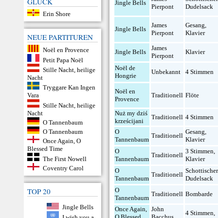
GLÜCK
Jingle Bells
Pierpont
Dudelsack
Erin Shore
James
Gesang
,
Jingle Bells
Pierpont
Klavier
NEUE PARTITUREN
James
Noël en Provence
Jingle Bells
Klavier
Pierpont
Petit Papa Noël
Noël de
Stille Nacht, heilige
Unbekannt
4 Stimmen
Hongrie
Nacht
Tryggare Kan Ingen
Noël en
Traditionell
Flöte
Vara
Provence
Stille Nacht, heilige
Nacht
Nuż my dziś
Traditionell
4 Stimmen
krześcijani
O Tannenbaum
O Tannenbaum
O
Gesang
,
Traditionell
Tannenbaum
Klavier
Once Again, O
Blessed Time
O
3 Stimmen
,
Traditionell
The First Nowell
Tannenbaum
Klavier
Coventry Carol
O
Schottische
Traditionell
Tannenbaum
Dudelsack
TOP 20
O
Traditionell
Bombarde
Tannenbaum
Jingle Bells
Once Again,
John
4 Stimmen
,
O Blessed
Bacchus
I wish you a