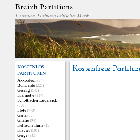
Breizh Partitions
Kostenlos Partituren keltischer Musik
KOSTENLOS
Kostenfreie Partitu
PARTITUREN
Akkordeon
(54)
Bombarde
(227)
Gesang
(143)
Klarinette
(117)
Schottischer Dudelsack
(500)
Flöte
(773)
Gaita
(56)
Gitarre
(94)
Keltische Harfe
(15)
Klavier
(103)
Geige
(943)