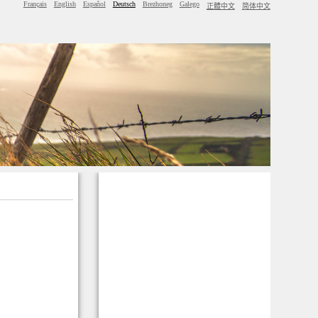
Français
English
Español
Deutsch
Brezhoneg
Galego
正體中文
简体中文