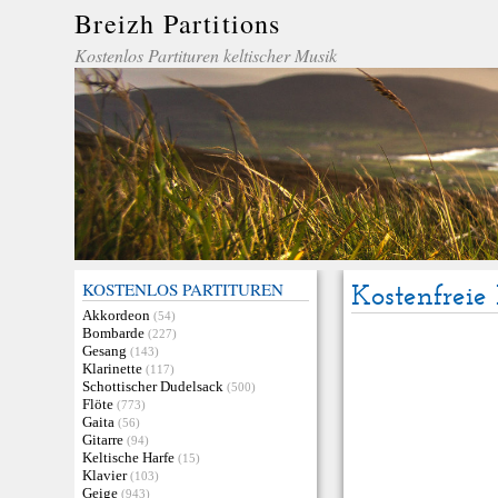
Breizh Partitions
Kostenlos Partituren keltischer Musik
KOSTENLOS PARTITUREN
Kostenfreie 
Akkordeon
(54)
Bombarde
(227)
Gesang
(143)
Klarinette
(117)
Schottischer Dudelsack
(500)
Flöte
(773)
Gaita
(56)
Gitarre
(94)
Keltische Harfe
(15)
Klavier
(103)
Geige
(943)