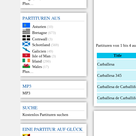
Plus…
PARTITUREN AUS
Asturien
(10)
Bretagne
(673)
Cornwall
(3)
Schottland
(569)
Partituren von 1 bis 4 au
Galicien
(49)
Title
Isle of Man
(3)
Irland
(290)
Carballesa
Wales
(17)
Plus…
Carballesa 345
MP3
Carballesa de Carballi
MP3
Carballesa de Carballi
SUCHE
Kostenlos Partituren suchen
EINE PARTITUR AUF GLÜCK