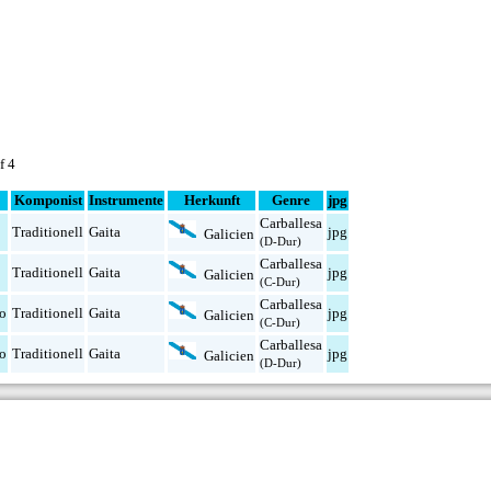
f 4
Komponist
Instrumente
Herkunft
Genre
jpg
Carballesa
Traditionell
Gaita
jpg
Galicien
(D-Dur)
Carballesa
Traditionell
Gaita
jpg
Galicien
(C-Dur)
Carballesa
ño
Traditionell
Gaita
jpg
Galicien
(C-Dur)
Carballesa
ño
Traditionell
Gaita
jpg
Galicien
(D-Dur)