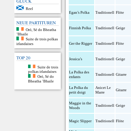
GLÜCK
Reel
Egan’s Polka
Traditionell
Flöte
NEUE PARTITUREN
Finnish Polka
Traditionell
Geige
Oró, Sé do Bheatha
’Bhaile
Suite de trois polkas
Ger the Rigger
Traditionell
Flöte
irlandaises
TOP 20
Jessica’s
Traditionell
Geige
Suite de trois
polkas irlandaises
La Polka des
Traditionell
Gitarre
Oró, Sé do
enfants
Bheatha ’Bhaile
La Polka du
Anicet Le
Gitarre
petit doigt
Marre
Maggie in the
Traditionell
Geige
Woods
Magic Slipper
Traditionell
Flöte