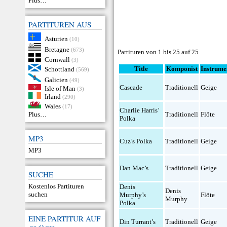
Plus…
PARTITUREN AUS
Asturien
(10)
Bretagne
(673)
Partituren von 1 bis 25 auf 25
Cornwall
(3)
Title
Komponist
Instrume
Schottland
(569)
Galicien
(49)
Cascade
Traditionell
Geige
Isle of Man
(3)
Irland
(290)
Wales
(17)
Charlie Harris’
Plus…
Traditionell
Flöte
Polka
MP3
Cuz’s Polka
Traditionell
Geige
MP3
Dan Mac’s
Traditionell
Geige
SUCHE
Kostenlos Partituren
Denis
Denis
suchen
Murphy’s
Flöte
Murphy
Polka
EINE PARTITUR AUF
Din Turrant’s
Traditionell
Geige