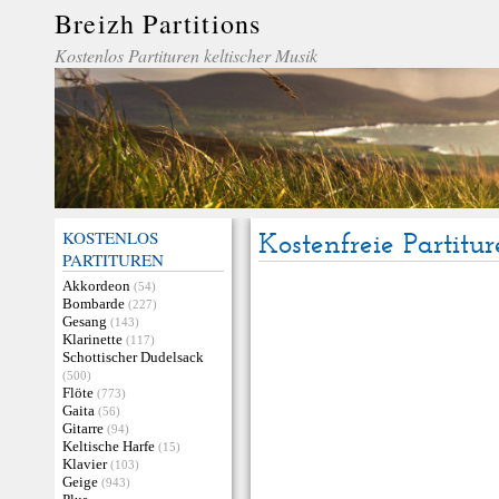
Breizh Partitions
Kostenlos Partituren keltischer Musik
KOSTENLOS
Kostenfreie Partitur
PARTITUREN
Akkordeon
(54)
Bombarde
(227)
Gesang
(143)
Klarinette
(117)
Schottischer Dudelsack
(500)
Flöte
(773)
Gaita
(56)
Gitarre
(94)
Keltische Harfe
(15)
Klavier
(103)
Geige
(943)