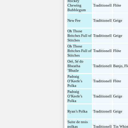
Mickey
Chewing
Traditionell
Flöte
Bubblegum
New Fee
Traditionell
Geige
Oh Those
Britches Full of
Traditionell
Geige
Stitches
Oh Those
Britches Full of
Traditionell
Flöte
Stitches
Oró, Sé do
Bheatha
Traditionell
Banjo
,
Fl
’Bhaile
Padraig
O’Keefe’s
Traditionell
Flöte
Polka
Padraig
O’Keefe’s
Traditionell
Geige
Polka
Ryan’s Polka
Traditionell
Geige
Suite de trois
polkas
Traditionell
Tin Whis