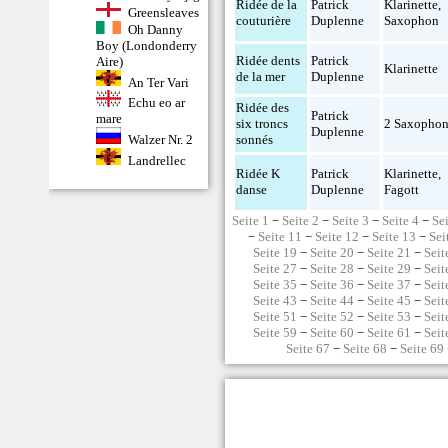
Ridée de la
Patrick
Klarinette
,
Greensleaves
couturière
Duplenne
Saxophon
Oh Danny
Boy (Londonderry
Ridée dents
Patrick
Aire)
Klarinette
de la mer
Duplenne
An Ter Vari
Echu eo ar
Ridée des
Patrick
mare
six troncs
2 Saxopho
Duplenne
sonnés
Walzer Nr. 2
Landrellec
Ridée K
Patrick
Klarinette
,
danse
Duplenne
Fagott
Seite 1
−
Seite 2
−
Seite 3
−
Seite 4
−
Se
−
Seite 11
−
Seite 12
−
Seite 13
−
Sei
Seite 19
−
Seite 20
−
Seite 21
−
Seit
Seite 27
−
Seite 28
−
Seite 29
−
Seit
Seite 35
−
Seite 36
−
Seite 37
−
Seit
Seite 43
−
Seite 44
−
Seite 45
−
Seit
Seite 51
−
Seite 52
−
Seite 53
−
Seit
Seite 59
−
Seite 60
−
Seite 61
−
Seit
Seite 67
−
Seite 68
−
Seite 69