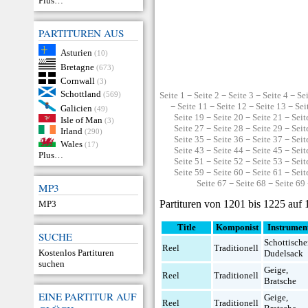
Plus…
PARTITUREN AUS
Asturien
(10)
Bretagne
(673)
Cornwall
(3)
Schottland
(569)
Seite 1
−
Seite 2
−
Seite 3
−
Seite 4
−
Se
−
Seite 11
−
Seite 12
−
Seite 13
−
Sei
Galicien
(49)
Seite 19
−
Seite 20
−
Seite 21
−
Seit
Isle of Man
(3)
Seite 27
−
Seite 28
−
Seite 29
−
Seit
Irland
(290)
Seite 35
−
Seite 36
−
Seite 37
−
Seit
Wales
(17)
Seite 43
−
Seite 44
−
Seite 45
−
Seit
Plus…
Seite 51
−
Seite 52
−
Seite 53
−
Seit
Seite 59
−
Seite 60
−
Seite 61
−
Seit
Seite 67
−
Seite 68
−
Seite 69
MP3
Partituren von 1201 bis 1225 auf
MP3
Title
Komponist
Instrumen
SUCHE
Schottische
Reel
Traditionell
Kostenlos Partituren
Dudelsack
suchen
Geige
,
Reel
Traditionell
Bratsche
EINE PARTITUR AUF
Geige
,
Reel
Traditionell