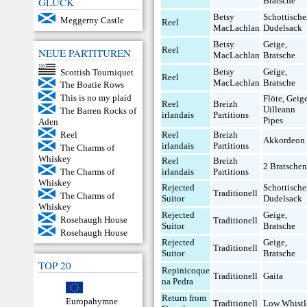
GLÜCK
Bratsche
Betsy
Schottische
Meggerny Castle
Reel
MacLachlan
Dudelsack
Betsy
Geige
,
Reel
NEUE PARTITUREN
MacLachlan
Bratsche
Betsy
Geige
,
Scottish Tourniquet
Reel
MacLachlan
Bratsche
The Boatie Rows
This is no my plaid
Flöte
,
Geig
Reel
Breizh
Uilleann
The Barren Rocks of
irlandais
Partitions
Pipes
Aden
Reel
Breizh
Reel
Akkordeon
irlandais
Partitions
The Charms of
Whiskey
Reel
Breizh
2 Bratsche
irlandais
Partitions
The Charms of
Whiskey
Rejected
Schottische
Traditionell
The Charms of
Suitor
Dudelsack
Whiskey
Rejected
Geige
,
Rosehaugh House
Traditionell
Suitor
Bratsche
Rosehaugh House
Rejected
Geige
,
Traditionell
Suitor
Bratsche
TOP 20
Repinicoque
Traditionell
Gaita
na Pedra
Return from
Europahymne
Traditionell
Low Whistl