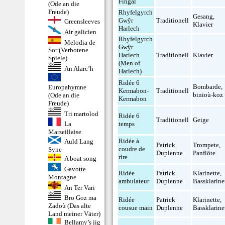
Fingal
(Ode an die
Freude)
Rhyfelgyrch
Gesang
,
Gwŷr
Traditionell
Greensleeves
Klavier
Harlech
Air galicien
Rhyfelgyrch
Melodia de
Gwŷr
Sor (Verbotene
Harlech
Traditionell
Klavier
Spiele)
(Men of
An Alarc’h
Harlech)
Ridée 6
Bombarde
,
Europahymne
Kermabon-
Traditionell
binioù-koz
(Ode an die
Kermabon
Freude)
Tri martolod
Ridée 6
Traditionell
Geige
La
temps
Marseillaise
Ridée à
Auld Lang
Patrick
Trompete
,
coudre de
Syne
Duplenne
Panflöte
rire
A boat song
Gavotte
Ridée
Patrick
Klarinette
,
Montagne
ambulateur
Duplenne
Bassklarine
An Ter Vari
Bro Goz ma
Ridée
Patrick
Klarinette
,
Zadoù (Das alte
cousue main
Duplenne
Bassklarine
Land meiner Väter)
Bellamy’s jig