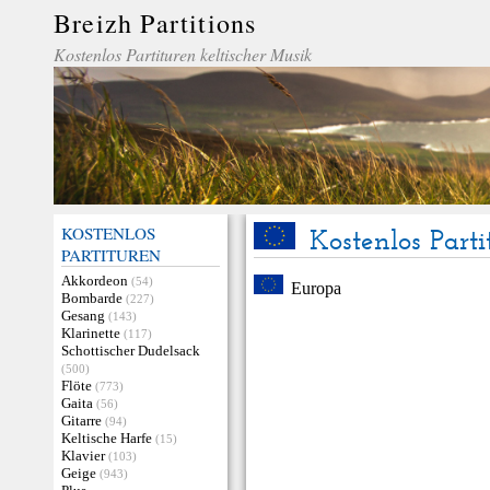
Breizh Partitions
Kostenlos Partituren keltischer Musik
KOSTENLOS
Kostenlos Part
PARTITUREN
Akkordeon
(54)
Europa
Bombarde
(227)
Gesang
(143)
Klarinette
(117)
Schottischer Dudelsack
(500)
Flöte
(773)
Gaita
(56)
Gitarre
(94)
Keltische Harfe
(15)
Klavier
(103)
Geige
(943)