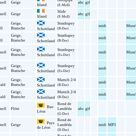
nell
Geige
abc
gif
Irland
(E-Moll)
Slide
nell
Geige
abc
gif
Irland
(E-Moll)
Geige
,
Strathspey
midi
Muse
ll
Bratsche
Schottland
(B-Dur)
Geige
,
Strathspey
midi
Muse
ll
Bratsche
Schottland
(B-Dur)
Geige
,
Strathspey
nell
midi
Muse
Bratsche
Schottland
(Es-Dur)
Geige
,
Strathspey
nell
midi
Muse
Bratsche
Schottland
(Es-Dur)
Geige
,
Marsch 2/4
midi
Muse
ald
Bratsche
Schottland
(B-Dur)
Geige
,
Marsch 2/4
midi
Muse
ald
Bratsche
Schottland
(B-Dur)
Rond de
Bas-
nell
Flöte
Landéda
abc
gif
Léon
(G-Dur)
Rond de
Pays
nell
Geige
Landéda
midi
MP3
de Léon
(D-Dur)
Rond de