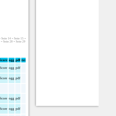
−
Seite 14
−
Seite 15
−
7
−
Seite 28
−
Seite 29
Score
ogg
pdf
txt
Score
ogg
pdf
Score
ogg
pdf
Score
ogg
pdf
Score
ogg
pdf