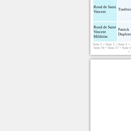
Rond de Saint
Traditio
Vincent
Rond de Saint
Patrick
Vincent
Duplen
Mildolar
Seite 1
−
Seite 2
−
Seite 3
−
Seite 16
−
Seite 17
−
Seite 
−