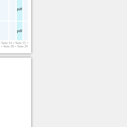
pdf
pdf
−
Seite 14
−
Seite 15
−
7
−
Seite 28
−
Seite 29