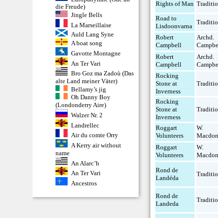
Rights of Man
Traditio
die Freude)
Jingle Bells
Road to
Traditio
La Marseillaise
Lisdoonvarna
Auld Lang Syne
Robert
Archd.
A boat song
Campbell
Campbe
Gavotte Montagne
Robert
Archd.
An Ter Vari
Campbell
Campbe
Bro Goz ma Zadoù (Das
Rocking
alte Land meiner Väter)
Stone at
Traditio
Bellamy’s jig
Inverness
Oh Danny Boy
Rocking
(Londonderry Aire)
Stone at
Traditio
Walzer Nr. 2
Inverness
Landrellec
Roggart
W.
Air du comte Orry
Volunteers
Macdon
A Kerry air without
Roggart
W.
name
Volunteers
Macdon
An Alarc’h
Rond de
An Ter Vari
Traditio
Landéda
Ancestros
Rond de
Traditio
Landeda