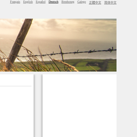
Français
English
Español
Deutsch
Brezhoneg
Galego
正體中文
简体中文