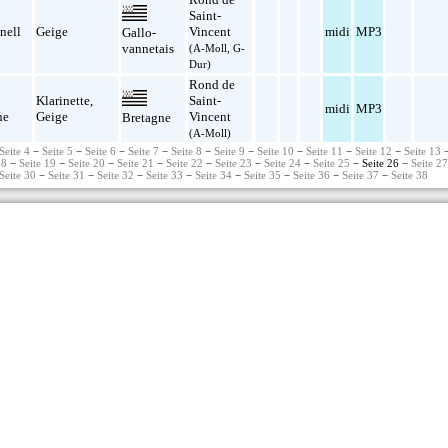
Saint-
nell
Geige
Vincent
midi
MP3
Gallo-
vannetais
(A-Moll, G-
Dur)
Rond de
Klarinette
,
Saint-
midi
MP3
ne
Geige
Vincent
Bretagne
(A-Moll)
Seite 4
−
Seite 5
−
Seite 6
−
Seite 7
−
Seite 8
−
Seite 9
−
Seite 10
−
Seite 11
−
Seite 12
−
Seite 13
18
−
Seite 19
−
Seite 20
−
Seite 21
−
Seite 22
−
Seite 23
−
Seite 24
−
Seite 25
− Seite 26 −
Seite 2
Seite 30
−
Seite 31
−
Seite 32
−
Seite 33
−
Seite 34
−
Seite 35
−
Seite 36
−
Seite 37
−
Seite 38