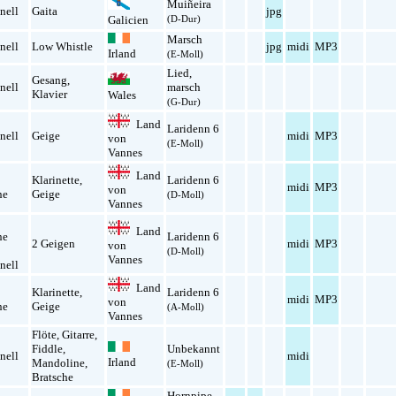
Muiñeira
nell
Gaita
jpg
(D-Dur)
Galicien
Marsch
nell
Low Whistle
jpg
midi
MP3
Irland
(E-Moll)
Lied
,
Gesang
,
nell
marsch
Klavier
Wales
(G-Dur)
Land
Laridenn 6
nell
Geige
midi
MP3
von
(E-Moll)
Vannes
Land
Klarinette
,
Laridenn 6
midi
MP3
von
ne
Geige
(D-Moll)
Vannes
Land
ne
Laridenn 6
2 Geigen
midi
MP3
von
(D-Moll)
Vannes
nell
Land
Klarinette
,
Laridenn 6
midi
MP3
von
ne
Geige
(A-Moll)
Vannes
Flöte
,
Gitarre
,
Fiddle
,
Unbekannt
nell
midi
Irland
Mandoline
,
(E-Moll)
Bratsche
Hornpipe