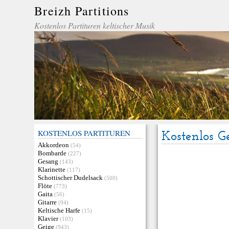
Breizh Partitions
Kostenlos Partituren keltischer Musik
KOSTENLOS PARTITUREN
Kostenlos G
Akkordeon
(54)
Bombarde
(227)
Gesang
(143)
Klarinette
(117)
Schottischer Dudelsack
(500)
Flöte
(773)
Gaita
(56)
Gitarre
(94)
Keltische Harfe
(15)
Klavier
(103)
Geige
(943)