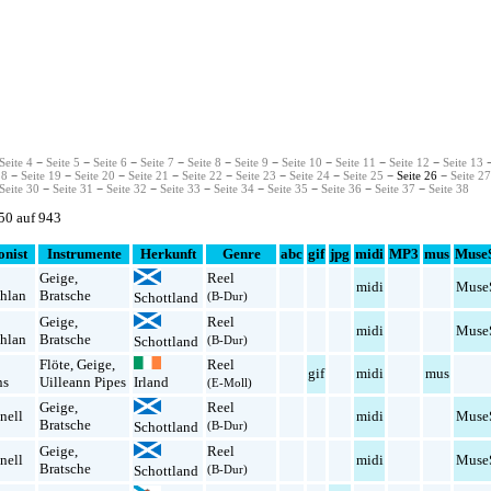
Seite 4
−
Seite 5
−
Seite 6
−
Seite 7
−
Seite 8
−
Seite 9
−
Seite 10
−
Seite 11
−
Seite 12
−
Seite 13
18
−
Seite 19
−
Seite 20
−
Seite 21
−
Seite 22
−
Seite 23
−
Seite 24
−
Seite 25
− Seite 26 −
Seite 2
Seite 30
−
Seite 31
−
Seite 32
−
Seite 33
−
Seite 34
−
Seite 35
−
Seite 36
−
Seite 37
−
Seite 38
650 auf 943
nist
Instrumente
Herkunft
Genre
abc
gif
jpg
midi
MP3
mus
Muse
Geige
,
Reel
midi
Muse
hlan
Bratsche
Schottland
(B-Dur)
Geige
,
Reel
midi
Muse
hlan
Bratsche
Schottland
(B-Dur)
Flöte
,
Geige
,
Reel
gif
midi
mus
ns
Uilleann Pipes
Irland
(E-Moll)
Geige
,
Reel
nell
midi
Muse
Bratsche
Schottland
(B-Dur)
Geige
,
Reel
nell
midi
Muse
Bratsche
Schottland
(B-Dur)