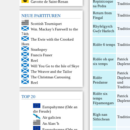
Repinicoque
Gavotte de Saint-Renan
Traditio
na Pedra
Return from
NEUE PARTITUREN
Traditio
Fingal
Scottish Tourniquet
Rhyfelgyrch
Traditio
Wm. Mackay’s Farewell to the
Gwŷr Harlech
74th
The Ewie with the Crooked
Horn
Ridée 6 temps
Traditio
Strathspey
Francis Fraser
Ridée oh que
Patrick
Reel
six temps
Duplen
Will You Go to the Isle of Skye
The Weaver and the Tailor
Patrick
The Christmas Carousing
Ridée
Duplen
Pendanse
und
Reel
Traditio
Ridée six
TOP 20
Patrick
temps
Duplen
Fépamongars
Europahymne (Ode an
die Freude)
Rìgh nan
Traditio
Air galicien
Sìthichean
An Alarc’h
Europahymne (Ode an