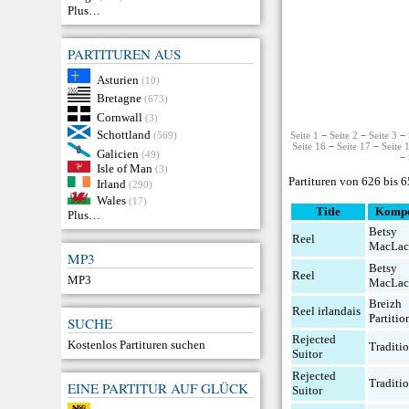
Plus…
PARTITUREN AUS
Asturien
(10)
Bretagne
(673)
Cornwall
(3)
Schottland
(569)
Seite 1
−
Seite 2
−
Seite 3
−
Seite 16
−
Seite 17
−
Seite 
Galicien
(49)
−
Isle of Man
(3)
Partituren von 626 bis 
Irland
(290)
Wales
(17)
Title
Kompo
Plus…
Betsy
Reel
MacLac
MP3
Betsy
Reel
MP3
MacLac
Breizh
Reel irlandais
Partitio
SUCHE
Rejected
Kostenlos Partituren suchen
Traditio
Suitor
Rejected
Traditio
EINE PARTITUR AUF GLÜCK
Suitor