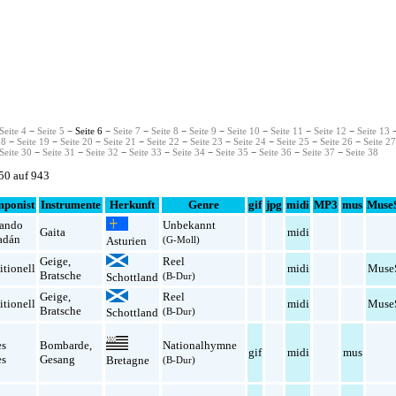
Seite 4
−
Seite 5
− Seite 6 −
Seite 7
−
Seite 8
−
Seite 9
−
Seite 10
−
Seite 11
−
Seite 12
−
Seite 13
18
−
Seite 19
−
Seite 20
−
Seite 21
−
Seite 22
−
Seite 23
−
Seite 24
−
Seite 25
−
Seite 26
−
Seite 2
Seite 30
−
Seite 31
−
Seite 32
−
Seite 33
−
Seite 34
−
Seite 35
−
Seite 36
−
Seite 37
−
Seite 38
150 auf 943
ponist
Instrumente
Herkunft
Genre
gif
jpg
midi
MP3
mus
Muse
nando
Unbekannt
Gaita
midi
adán
(G-Moll)
Asturien
Geige
,
Reel
itionell
midi
Muse
Bratsche
Schottland
(B-Dur)
Geige
,
Reel
itionell
midi
Muse
Bratsche
Schottland
(B-Dur)
es
Bombarde
,
Nationalhymne
gif
midi
mus
es
Gesang
Bretagne
(B-Dur)