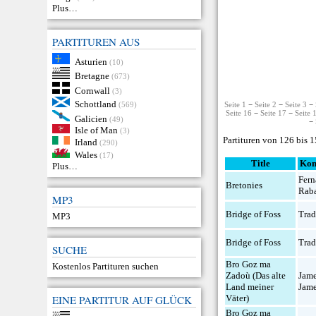
Plus…
PARTITUREN AUS
Asturien
(10)
Bretagne
(673)
Cornwall
(3)
Schottland
(569)
Seite 1
−
Seite 2
−
Seite 3
−
Seite 16
−
Seite 17
−
Seite 
Galicien
(49)
−
Isle of Man
(3)
Partituren von 126 bis 
Irland
(290)
Wales
(17)
Title
Kom
Plus…
Fer
Bretonies
Rab
MP3
Bridge of Foss
Trad
MP3
Bridge of Foss
Trad
SUCHE
Bro Goz ma
Kostenlos Partituren suchen
Zadoù (Das alte
Jam
Land meiner
Jam
Väter)
EINE PARTITUR AUF GLÜCK
Bro Goz ma