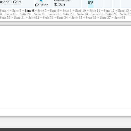
itionell
Gaita
jpg
(D-Dur)
Galicien
Seite 4
−
Seite 5
− Seite 6 −
Seite 7
−
Seite 8
−
Seite 9
−
Seite 10
−
Seite 11
−
Seite 12
−
Seite 13
18
−
Seite 19
−
Seite 20
−
Seite 21
−
Seite 22
−
Seite 23
−
Seite 24
−
Seite 25
−
Seite 26
−
Seite 2
Seite 30
−
Seite 31
−
Seite 32
−
Seite 33
−
Seite 34
−
Seite 35
−
Seite 36
−
Seite 37
−
Seite 38