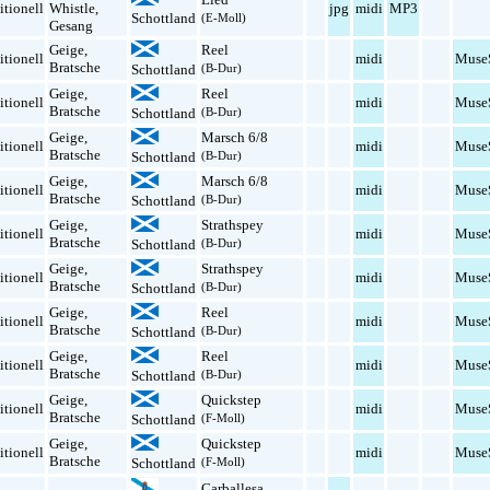
itionell
Whistle
,
jpg
midi
MP3
Schottland
(E-Moll)
Gesang
Geige
,
Reel
itionell
midi
Muse
Bratsche
Schottland
(B-Dur)
Geige
,
Reel
itionell
midi
Muse
Bratsche
Schottland
(B-Dur)
Geige
,
Marsch 6/8
itionell
midi
Muse
Bratsche
Schottland
(B-Dur)
Geige
,
Marsch 6/8
itionell
midi
Muse
Bratsche
Schottland
(B-Dur)
Geige
,
Strathspey
itionell
midi
Muse
Bratsche
Schottland
(B-Dur)
Geige
,
Strathspey
itionell
midi
Muse
Bratsche
Schottland
(B-Dur)
Geige
,
Reel
itionell
midi
Muse
Bratsche
Schottland
(B-Dur)
Geige
,
Reel
itionell
midi
Muse
Bratsche
Schottland
(B-Dur)
Geige
,
Quickstep
itionell
midi
Muse
Bratsche
Schottland
(F-Moll)
Geige
,
Quickstep
itionell
midi
Muse
Bratsche
Schottland
(F-Moll)
Carballesa