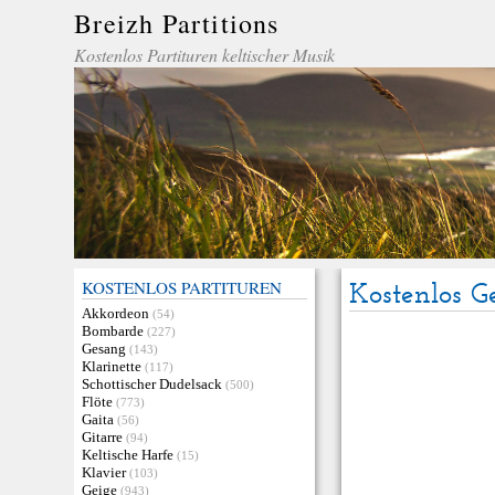
Breizh Partitions
Kostenlos Partituren keltischer Musik
KOSTENLOS PARTITUREN
Kostenlos G
Akkordeon
(54)
Bombarde
(227)
Gesang
(143)
Klarinette
(117)
Schottischer Dudelsack
(500)
Flöte
(773)
Gaita
(56)
Gitarre
(94)
Keltische Harfe
(15)
Klavier
(103)
Geige
(943)