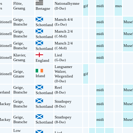
es
Flöte
,
Nationalhymne
gif
midi
mus
es
Gesang
Bretagne
(D-Dur)
Geige
,
Marsch 4/4
itionell
midi
Muse
Bratsche
Schottland
(Es-Dur)
Geige
,
Marsch 2/4
itionell
midi
Muse
Bratsche
Schottland
(C-Moll)
Geige
,
Marsch 2/4
itionell
midi
Muse
Bratsche
Schottland
(C-Moll)
Klavier
,
Lied
itionell
midi
Gesang
England
(G-Dur)
Langsamer
Geige
,
Walzer
,
itionell
gif
Irland
Gitarre
Wiegenlied
(D-Dur)
Geige
,
Reel
midi
Muse
erland
Bratsche
Schottland
(B-Dur)
Geige
,
Strathspey
Mackay
midi
Muse
Bratsche
Schottland
(B-Dur)
Geige
,
Strathspey
Mackay
midi
Muse
Bratsche
Schottland
(B-Dur)
Low
Lied