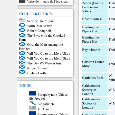
Valse de l’heure de l’ice cream
Zadoù (Das alte
Jam
Land meiner
Jam
Väter)
NEUE PARTITUREN
Bruce’s Adress
Trad
Scottish Tourniquet
Willie MacKenzie
Burning the
Trad
Robert Campbell
Piper’s Hut
The Ewie with the Crooked
Burning the
Trad
Horn
Piper’s Hut
Ower the Muir Amang the
Heather
Buy a broom
Trad
Will You Go to the Isle of Skye
Will You Go to the Isle of Skye
Cáislean Droma
The Day We Were at Arran
Trad
Mhor
Kippen House
Brahan Castle
W.
Caithness Reel
Suth
TOP 20
Caldenonian
Society of
W. 
London
Europahymne (Ode an
die Freude)
Caldenonian
Society of
W. 
Air galicien
London
An Alarc’h
Europahymne (Ode an
Cam Ye O’er Frae