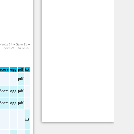
−
Seite 14
−
Seite 15
−
7
−
Seite 28
−
Seite 29
Score
ogg
pdf
txt
pdf
Score
ogg
pdf
Score
ogg
pdf
txt