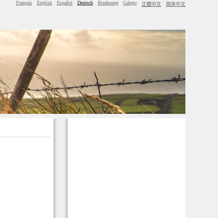
Français
English
Español
Deutsch
Brezhoneg
Galego
正體中文
简体中文