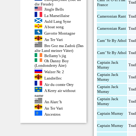
Trad
die Freude)
France
Jingle Bells
La Marseillaise
Cameronian Rant
Trad
Auld Lang Syne
A boat song
Cameronian Rant
Trad
Gavotte Montagne
An Ter Vari
Cam’ Ye By Athol
Trad
Bro Goz ma Zadoù (Das
alte Land meiner Väter)
Cam’ Ye By Athol
Trad
Bellamy’s jig
Oh Danny Boy
Captain Jack
Trad
(Londonderry Aire)
Murray
Walzer Nr. 2
Captain Jack
Trad
Landrellec
Murray
Air du comte Orry
Captain Jack
Trad
A Kerry air without
Murray
name
Captain Jack
Trad
An Alarc’h
Murray
An Ter Vari
Captain Murray
Trad
Ancestros
Captain Murray
Trad