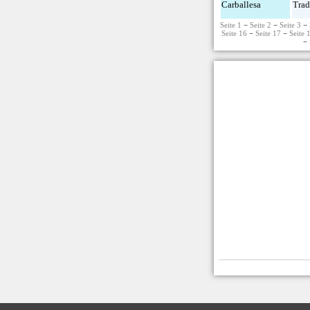
Carballesa
Trad
Seite 1
−
Seite 2
−
Seite 3
−
Seite 16
−
Seite 17
−
Seite 
−