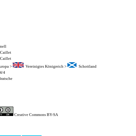
nell
Caillet
Caillet
uropa
>
Vereinigtes Königreich
>
Schottland
4/4
ratsche
Creative Commons BY-SA