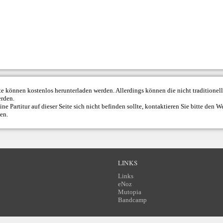
ite können kostenlos herunterladen werden. Allerdings können die nicht traditione
erden.
ne Partitur auf dieser Seite sich nicht befinden sollte, kontaktieren Sie bitte den
We
den.
LINKS
Links
eNoz
Mutopia
Bandcamp