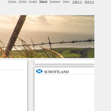
Français
English
Español
Deutsch
Brezhoneg
Galego
正體中文
简体中文
SCHOTTLAND