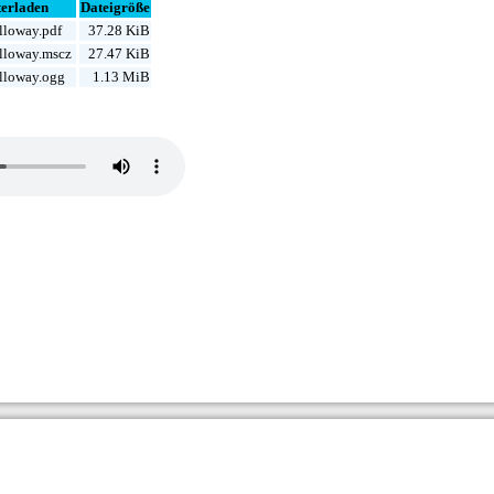
erladen
Dateigröße
loway.pdf
37.28 KiB
lloway.mscz
27.47 KiB
lloway.ogg
1.13 MiB