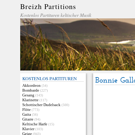
Breizh Partitions
Kostenlos Partituren keltischer Musik
KOSTENLOS PARTITUREN
Bonnie Gal
Akkordeon
(54)
Bombarde
(227)
Gesang
(143)
Klarinette
(117)
Schottischer Dudelsack
(500)
Flöte
(773)
Gaita
(56)
Gitarre
(94)
Keltische Harfe
(15)
Klavier
(103)
Geige
(943)