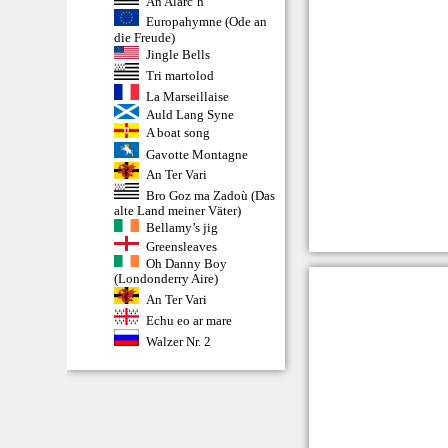
An Alarc’h
Europahymne (Ode an
die Freude)
Jingle Bells
Tri martolod
La Marseillaise
Auld Lang Syne
A boat song
Gavotte Montagne
An Ter Vari
Bro Goz ma Zadoù (Das
alte Land meiner Väter)
Bellamy’s jig
Greensleaves
Oh Danny Boy
(Londonderry Aire)
An Ter Vari
Echu eo ar mare
Walzer Nr. 2