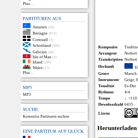
Plus…
PARTITUREN AUS
Asturien
(10)
Bretagne
(673)
Cornwall
(3)
Schottland
(569)
Komponist
Traditio
Galicien
(49)
Arrangeur
Norbert 
Isle of Man
(3)
Transkription
Norbert 
Irland
(290)
Herkunft
E
Wales
(17)
Plus…
Genre
Marsch 
Instrumente
Geige
,
B
Tonalität
Es-Dur
MP3
Rythmus
4/4
MP3
Tempo
♩=110
Downloadzahl
6435
SUCHE
Lizenz
Kostenlos Partituren suchen
Herunterladen
EINE PARTITUR AUF GLÜCK