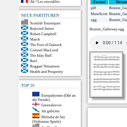
Ah ! Les crocodiles
Format
Herunt
pdf
Bonnie_Gal
MuseScore
Bonnie_Ga
NEUE PARTITUREN
ogg
Bonnie_Ga
Scottish Tourniquet
Rejected Suitor
Bonnie_Galloway.ogg
Robert Campbell
March
The Foot of Granock
Colonel MacLeod
The Islay Ball
Reel
Roggart Volunteers
Health and Prosperity
TOP 20
Europahymne (Ode an
die Freude)
Greensleeves
Air galicien
Melodia de Sor
(Verbotene Spiele)