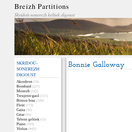
Breizh Partitions
Skridoù-sonerezh keltiek digoust
SKRIDOÙ-
Bonnie Galloway
SONEREZH
DIGOUST
Akordeon
(54)
Bombard
(227)
Mouezh
(143)
Treujenn-gaol
(117)
Biniou braz
(500)
Fleüt
(773)
Gaita
(56)
Gitar
(94)
Telenn geltiek
(15)
Piano
(103)
Violon
(943)