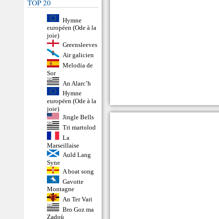
TOP 20
Hymne
européen (Ode à la
joie)
Greensleeves
Air galicien
Melodia de
Sor
An Alarc’h
Hymne
européen (Ode à la
joie)
Jingle Bells
Tri martolod
La
Marseillaise
Auld Lang
Syne
A boat song
Gavotte
Montagne
An Ter Vari
Bro Goz ma
Zadoù