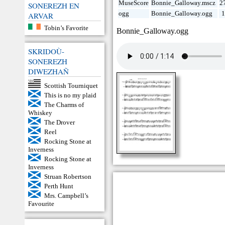
MuseScore
Bonnie_Galloway.mscz
2
SONEREZH EN
ogg
Bonnie_Galloway.ogg
1
ARVAR
Tobin’s Favorite
Bonnie_Galloway.ogg
SKRIDOÙ-
SONEREZH
DIWEZHAÑ
Scottish Tourniquet
This is no my plaid
The Charms of
Whiskey
The Drover
Reel
Rocking Stone at
Inverness
Rocking Stone at
Inverness
Struan Robertson
Perth Hunt
Mrs. Campbell’s
Favourite