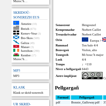
Muioc’h…
SKRIDOÙ-
SONEREZH EUS
Asturiez
(10)
Sonaozour
Hengounel
Breizh
(673)
Kempennadur
Norbert Caillet
Kernev-Veur
(3)
Treuzskrivadur
Norbert Caillet
Bro-Skos
(569)
Orin
Europa
>
Galiza
(49)
Rummad
Ton bale 4/4
Manav
(3)
Benvegoù
Violon
,
alto
Iwerzhon
(290)
Tonegezh
Mi bouc’h major
Kembre
(17)
Muioc’h…
Lusk
4/4
Tempo
♩=110
Niver a bellgargañ
6443
MP3
MP3
Aotre-implijout
Cr
KLASK
Pellgargañ
Klask ur skrid-sonerezh
Furmad
Pellgargañ
pdf
Bonnie_Galloway.pdf
3
UR SKRID-