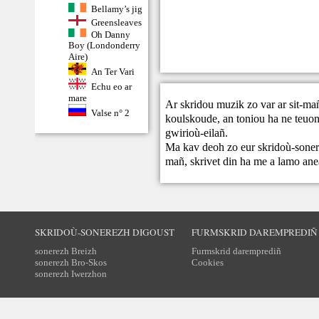
Bellamy’s jig
Greensleaves
Oh Danny
Boy (Londonderry
Aire)
An Ter Vari
Echu eo ar
mare
Ar skridou muzik zo var ar sit-ma
Valse n° 2
koulskoude, an toniou ha ne teuont
gwirioù-eilañ.
Ma kav deoh zo eur skridoù-sonere
mañ,
skrivet din
ha me a lamo ane
SKRIDOÙ-SONEREZH DIGOUST
FURMSKRID DAREMPREDIÑ
sonerezh Breizh
Furmskrid daremprediñ
sonerezh Bro-Skos
Cookies
sonerezh Iwerzhon