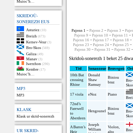
Muioc’h…
SKRIDOÙ-
SONEREZH EUS
Asturiez
(10)
Pajenn 1 −
Pajenn 2
−
Pajenn 3
−
Paje
Pajenn 9
−
Pajenn 10
−
Pajenn 11
−
Breizh
(673)
Pajenn 16
−
Pajenn 17
−
Pajenn 18
−
Kernev-Veur
(3)
Pajenn 23
−
Pajenn 24
−
Pajenn 25
−
Bro-Skos
(569)
Pajenn 30
−
Pajenn 31
−
Pajenn 32
Galiza
(49)
Skridoù-sonerezh 1 beket 25 diwa
Manav
(3)
Iwerzhon
(290)
Titl
Sonaozour
Benvegoù
Or
Kembre
(17)
Muioc’h…
10th Bat
Donald
Biniou
crossing
Shaw
Bro
braz
Rhine
Ramsay
Sko
MP3
17 viola
eNoz
Piano
MP3
Bre
72nd’s
KLASK
Farewell
Biniou
Hengounel
Bro
to
braz
Sko
Klask ur skrid-sonerezh
Aberdeen
Joseph
A Baron’s
Violon
,
William
UR SKRID-
Bro
Heir
alto