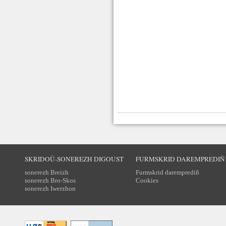
SKRIDOÙ-SONEREZH DIGOUST
FURMSKRID DAREMPREDIÑ
sonerezh Breizh
Furmskrid daremprediñ
sonerezh Bro-Skos
Cookies
sonerezh Iwerzhon