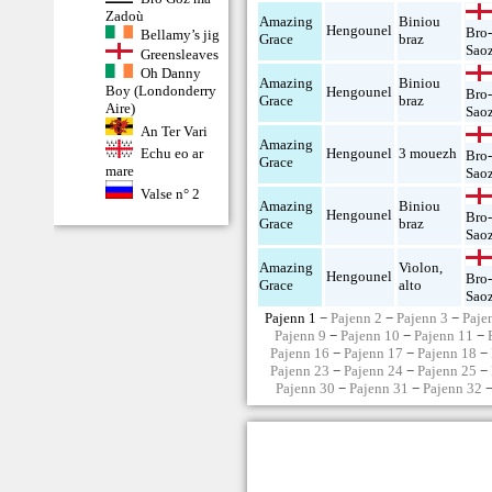
Zadoù
Amazing
Biniou
Hengounel
Bro
Bellamy’s jig
Grace
braz
Sao
Greensleaves
Oh Danny
Amazing
Biniou
Boy (Londonderry
Hengounel
Bro
Grace
braz
Aire)
Sao
An Ter Vari
Amazing
Hengounel
3 mouezh
Echu eo ar
Bro
Grace
mare
Sao
Valse n° 2
Amazing
Biniou
Hengounel
Bro
Grace
braz
Sao
Amazing
Violon
,
Hengounel
Bro
Grace
alto
Sao
Pajenn 1 −
Pajenn 2
−
Pajenn 3
−
Paje
Pajenn 9
−
Pajenn 10
−
Pajenn 11
−
Pajenn 16
−
Pajenn 17
−
Pajenn 18
−
Pajenn 23
−
Pajenn 24
−
Pajenn 25
−
Pajenn 30
−
Pajenn 31
−
Pajenn 32