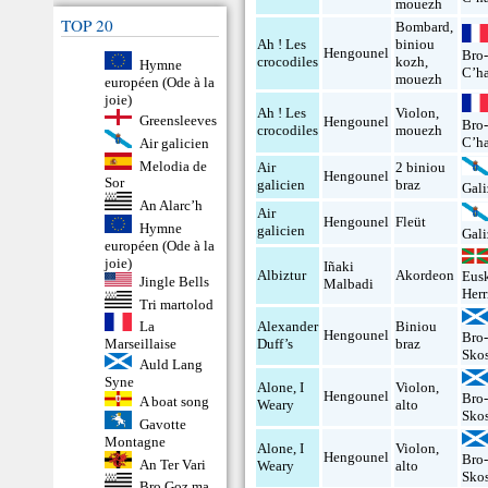
mouezh
TOP 20
Bombard
,
Ah ! Les
biniou
Hengounel
Bro
crocodiles
kozh
,
Hymne
C’ha
mouezh
européen (Ode à la
joie)
Ah ! Les
Violon
,
Greensleeves
Hengounel
Bro
crocodiles
mouezh
C’ha
Air galicien
Melodia de
Air
2 biniou
Hengounel
Sor
galicien
braz
Gali
An Alarc’h
Air
Hengounel
Fleüt
Hymne
galicien
Gali
européen (Ode à la
joie)
Iñaki
Albiztur
Akordeon
Eus
Jingle Bells
Malbadi
Herr
Tri martolod
La
Alexander
Biniou
Hengounel
Bro
Marseillaise
Duff’s
braz
Sko
Auld Lang
Syne
Alone, I
Violon
,
Hengounel
Bro
A boat song
Weary
alto
Sko
Gavotte
Montagne
Alone, I
Violon
,
Hengounel
Bro
An Ter Vari
Weary
alto
Sko
Bro Goz ma