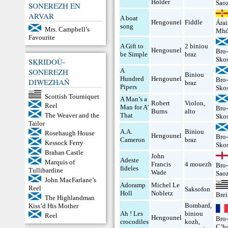
Holder
Sao
SONEREZH EN
ARVAR
A boat
Hengounel
Fiddle
Ára
song
Mrs. Campbell’s
Mhó
Favourite
A Gift to
2 biniou
Hengounel
Bro
be Simple
braz
Sko
SKRIDOÙ-
SONEREZH
A
Biniou
Hundred
Hengounel
Bro
DIWEZHAÑ
braz
Pipers
Sko
Scottish Tourniquet
A Man’s a
Robert
Violon
,
Reel
Man for A’
Bro
Burns
alto
That
The Weaver and the
Sko
Tailor
A.A.
Biniou
Rosehaugh House
Hengounel
Bro
Cameron
braz
Kessock Ferry
Sko
Brahan Castle
John
Adeste
Marquis of
Francis
4 mouezh
Bro
fideles
Tullibardine
Wade
Sao
John MacFarlane’s
Adoramp
Michel Le
Reel
Saksofon
Holl
Nobletz
Bre
The Highlandman
Bombard
,
Kiss’d His Mother
Ah ! Les
biniou
Reel
Hengounel
Bro
crocodiles
kozh
,
C’ha