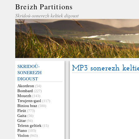
Breizh Partitions
Skridoù-sonerezh keltiek digoust
SKRIDOÙ-
MP3 sonerezh kelti
SONEREZH
DIGOUST
Akordeon
(54)
Bombard
(227)
Mouezh
(143)
Treujenn-gaol
(117)
Biniou braz
(500)
Fleüt
(773)
Gaita
(56)
Gitar
(94)
Telenn geltiek
(15)
Piano
(103)
Violon
(943)