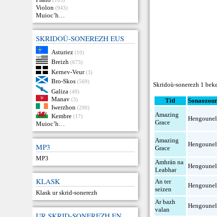
Violon
(943)
Muioc’h…
SKRIDOÙ-SONEREZH EUS
Asturiez
(10)
Breizh
(673)
Kernev-Veur
(3)
Bro-Skos
(569)
Skridoù-sonerezh 1 beke
Galiza
(49)
Manav
(3)
Titl
Sonaozou
Iwerzhon
(290)
Amazing
Kembre
(17)
Hengoune
Grace
Muioc’h…
Amazing
Hengoune
MP3
Grace
MP3
Amhrán na
Hengoune
Leabhar
KLASK
An ter
Hengoune
seizen
Klask ur skrid-sonerezh
Ar bazh
Hengoune
valan
UR SKRID-SONEREZH EN