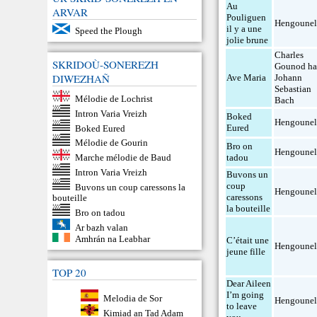
Au
ARVAR
Pouliguen
Hengoune
il y a une
Speed the Plough
jolie brune
Charles
SKRIDOÙ-SONEREZH
Gounod h
DIWEZHAÑ
Ave Maria
Johann
Sebastian
Mélodie de Lochrist
Bach
Intron Varia Vreizh
Boked
Hengoune
Eured
Boked Eured
Mélodie de Gourin
Bro on
Hengoune
tadou
Marche mélodie de Baud
Intron Varia Vreizh
Buvons un
coup
Buvons un coup caressons la
Hengoune
caressons
bouteille
la bouteille
Bro on tadou
Ar bazh valan
Amhrán na Leabhar
C’était une
Hengoune
jeune fille
TOP 20
Dear Aileen
I’m going
Melodia de Sor
Hengoune
to leave
Kimiad an Tad Adam