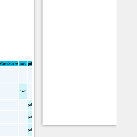
MuseScore
nwc
pdf
txt
nwc
pdf
pdf
pdf