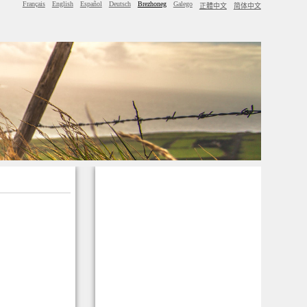
Français
English
Español
Deutsch
Brezhoneg
Galego
正體中文
简体中文