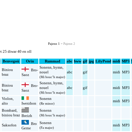
Pajenn 1 −
Pajenn 2
t 25 diwar 40 en oll
r
Benvegoù
Orin
Rummad
abc
bww
gif
jpg
LilyPond
midi
MP3
Sonenn
,
hymn
,
Biniou
Bro-
l
nouel
abc
gif
midi
MP3
braz
Saoz
(Mi bouc’h major)
Sonenn
,
hymn
,
Biniou
Bro-
l
nouel
abc
gif
midi
MP3
braz
Saoz
(Mi bouc’h major)
Violon
,
Sonenn
l
midi
MP3
alto
Iwerzhon
(Re minor)
Bombard
,
Sonenn
l
biniou braz
(Mi bouc’h major)
Breizh
Sonenn
Bro
l
Saksofon
midi
MP3
(Fa major)
Gerne