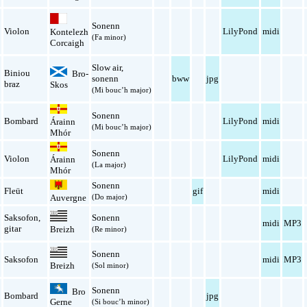
Sonenn
l
Violon
LilyPond
midi
Kontelezh
(Fa minor)
Corcaigh
Slow air
,
Biniou
Bro-
sonenn
bww
jpg
braz
Skos
(Mi bouc’h major)
Sonenn
l
Bombard
LilyPond
midi
Árainn
(Mi bouc’h major)
Mhór
Sonenn
l
Violon
LilyPond
midi
Árainn
(La major)
Mhór
Sonenn
l
Fleüt
gif
midi
Auvergne
(Do major)
Saksofon
,
Sonenn
midi
MP3
gitar
Breizh
(Re minor)
Sonenn
Saksofon
midi
MP3
Breizh
(Sol minor)
Sonenn
Bro
Bombard
jpg
Gerne
(Si bouc’h minor)