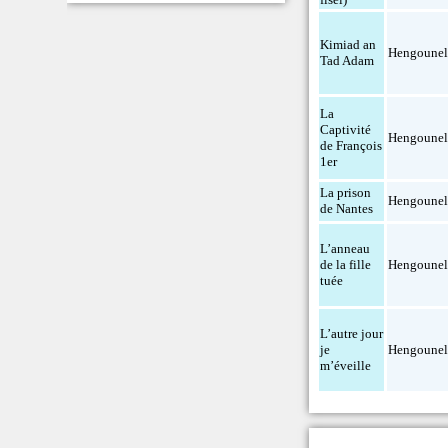
Kimiad an
Hengoune
Tad Adam
La
Captivité
Hengoune
de François
1er
La prison
Hengoune
de Nantes
L’anneau
de la fille
Hengoune
tuée
L’autre jour
je
Hengoune
m’éveille