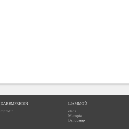
 DAREMPREDIÑ
LIAMMOÙ
emprediñ
eNoz
Mutopia
Bandcamp