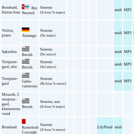
Bombard
,
Sonenn
Bro
l
midi
MP3
biniou braz
Naoned
(Si bouc’h major)
a
Violon
,
Sonenn
midi
MP3
piano
Alamagn
(Do major)
Sonenn
l
Saksofon
midi
MP3
(Do minor)
Breizh
Treujenn-
Sonenn
l
midi
MP3
gaol
,
alto
(Sol minor)
Breizh
Treujenn-
Sonenn
l
midi
MP3
Gallo-
gaol
(Re bouc’h minor)
vannetais
Mouezh
,
2
treujenn-
Sonenn
,
son
l
gaol
,
Breizh
(Si bouc’h major)
klarinetenn
voud
Sonenn
l
Bombard
LilyPond
midi
Kontelezh
(Si bouc’h minor)
Corcaigh