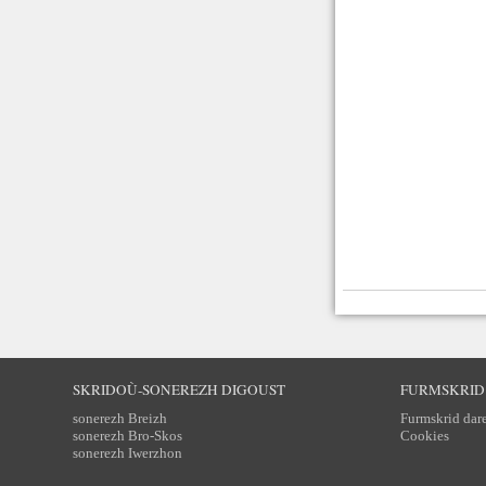
SKRIDOÙ-SONEREZH DIGOUST
FURMSKRID
sonerezh Breizh
Furmskrid dar
sonerezh Bro-Skos
Cookies
sonerezh Iwerzhon