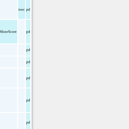
nwc
pdf
MuseScore
pdf
pdf
pdf
pdf
txt
pdf
pdf