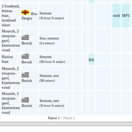
2 bombard
,
biniou
Sonenn
Bro-
l
braz
,
midi
MP3
Dreger
(Si bouc’h major)
bombard
ténor
Mouezh
,
2
treujenn-
Son
,
sonenn
l
gaol
,
Breizh
(La minor)
klarinetenn
voud
Biniou
Sonenn
l
jpg
braz
(Mi bouc’h major)
Breizh
Mouezh
,
2
treujenn-
Sonenn
,
son
l
gaol
,
Breizh
(Mi minor)
klarinetenn
voud
Mouezh
,
2
treujenn-
Sonenn
,
son
l
gaol
,
Breizh
(Si bouc’h minor)
klarinetenn
voud
Pajenn 1 −
Pajenn 2