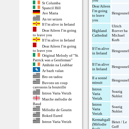
you
St Columba
Dear Aileen
Spancil Hill
I’m going
Hengoune
Ave Maria
to leave
An ter seizen
you
If I’m alive in Ireland
Ulrich
Dear Aileen I’m going
Highland
Roever ha
to leave you
Cathedral
Michael
Korb
If I’m alive in Ireland
Dear Aileen I’m going
If I’m alive
to leave you
Hengoune
in Ireland
Original Melody of “St.
Patrick was a Gentleman”
If I’m alive
Amhrán na Leabhar
Hengoune
in Ireland
Ar bazh valan
Bro on tadou
Il a sonné
Hengoune
minuit
Buvons un coup
caressons la bouteille
Intron
Soazig
Intron Varia Vreizh
Varia
Noblet
Vreizh
Marche mélodie de
Baud
Intron
Soazig
Varia
Mélodie de Gourin
Noblet
Vreizh
Boked Eured
Kermabgall
Intron Varia Vreizh
Hetet / Le
(Mélodie
Goff
fisel)