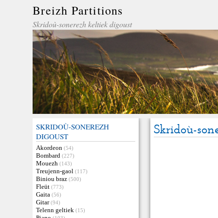
Breizh Partitions
Skridoù-sonerezh keltiek digoust
SKRIDOÙ-SONEREZH
Skridoù-son
DIGOUST
Akordeon
(54)
Bombard
(227)
Mouezh
(143)
Treujenn-gaol
(117)
Biniou braz
(500)
Fleüt
(773)
Gaita
(56)
Gitar
(94)
Telenn geltiek
(15)
Piano
(103)