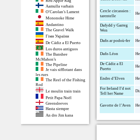
Red Apple Rag
Aamulla varhain
Cercle circassien :
O’Carolan’s Lament
He
tarentelle
Mononoke Hime
Andantino
Dafydd y Garreg
He
The Gravel Walk
Wen
Гімн України
Dañs ar podoù-fer
He
De Cádiz a El Puerto
Los duros antiguos
Dañs Léon
He
The Banshee
McMahon’s
De Cádiz a El
The Pipeline
He
Puerto
Je vais sifflotant dans
les rues
Endro d’Elven
He
The Reel of the Fishing
Rod
For Ireland I’d not
Di
Le moulin train train
Tell her Name
Petit Papa Noël
Greensleeves
Gavotte de l’Aven
He
Hasta siempre
An dro Jim kana