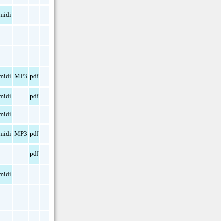
midi
midi
MP3
pdf
midi
pdf
midi
midi
MP3
pdf
pdf
midi