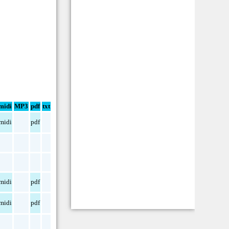
midi
MP3
pdf
txt
midi
pdf
midi
pdf
midi
pdf