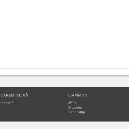
 DAREMPREDIÑ
LIAMMOÙ
emprediñ
eNoz
Mutopia
Bandcamp