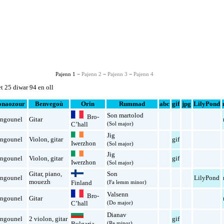
Pajenn 1 −
Pajenn 2
−
Pajenn 3
−
Pajenn 4
t 25 diwar 94 en oll
onaozour
Benvegoù
Orin
Rummad
abc
gif
jpg
LilyPond
Son martolod
Bro-
ngounel
Gitar
(Sol major)
C’hall
Jig
ngounel
Violon
,
gitar
gif
Iwerzhon
(Sol major)
Jig
ngounel
Violon
,
gitar
gif
Iwerzhon
(Sol major)
Gitar
,
piano
,
Son
ngounel
LilyPond
mouezh
(Fa lemm minor)
Finland
Valsenn
Bro-
ngounel
Gitar
(Do major)
C’hall
Dianav
ngounel
2 violon
,
gitar
gif
Bulgaria
(Re minor)