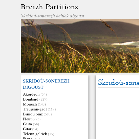
Breizh Partitions
Skridoù-sonerezh keltiek digoust
SKRIDOÙ-SONEREZH
Skridoù-sone
DIGOUST
Akordeon
(54)
Bombard
(227)
Mouezh
(143)
Treujenn-gaol
(117)
Biniou braz
(500)
Fleüt
(773)
Gaita
(56)
Gitar
(94)
Telenn geltiek
(15)
Piano
(103)