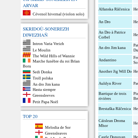
ARVAR
Alfanska Răčenica
He
Cévenol hivernal (violon solo)
An Dro
He
SKRIDOÙ-SONEREZH
An Dro à Patrice
DIWEZHAÑ
He
Corbel
Intron Varia Vreizh
Pa
An dro Jim kana
Le Moulin
Du
The Wild Hills of Wannie
Fe
Andantino
Marche funèbre du roi Brïan
So
Boru
Another Jig Will Do
He
Sedi Donka
Troll polska
Auldyn River
Pa
An dro Jim kana
Hasta siempre
Barrique de trois
Pi
Greensleeves
rivières
Br
Petit Papa Noël
Brestaška Răčenica
He
TOP 20
Cáislean Droma
He
Mhor
Melodia de Sor
Greensleaves
Castle Donovan
He