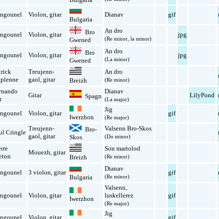
ngounel
Violon
,
gitar
Dianav
gif
Bulgaria
An dro
Bro
ngounel
Violon
,
gitar
jpg
(Re minor, la minor)
Gwened
An dro
Bro
ngounel
Violon
,
gitar
jpg
(La minor)
Gwened
trick
Treujenn-
An dro
plenne
gaol
,
gitar
(Re minor)
Breizh
rnando
Dianav
Gitar
LilyPond
Spagn
r
(La major)
Jig
ngounel
Violon
,
gitar
gif
Iwerzhon
(Re major)
Treujenn-
Valsenn Bro-Skos
Bro-
ul Cringle
gaol
,
gitar
Skos
(Do minor)
erre
Son martolod
Mouezh
,
gitar
eton
(Re minor)
Breizh
Dianav
ngounel
3 violon
,
gitar
gif
Bulgaria
(Re minor)
Valsenn
,
ngounel
Violon
,
gitar
luskellerez
gif
Iwerzhon
(Re major)
Jig
ngounel
Violon
,
gitar
gif