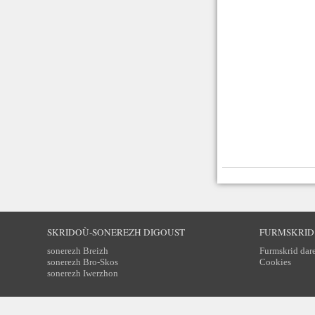
SKRIDOÙ-SONEREZH DIGOUST
FURMSKRID
sonerezh Breizh
Furmskrid dar
sonerezh Bro-Skos
Cookies
sonerezh Iwerzhon