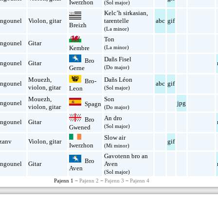
Iwerzhon
(Sol major)
Kelc’h sirkasian
,
ngounel
Violon
,
gitar
tarentelle
abc
gif
Breizh
(La minor)
Ton
ngounel
Gitar
Kembre
(La minor)
Dañs Fisel
Bro
ngounel
Gitar
(Do major)
Gerne
Mouezh
,
Dañs Léon
Bro-
ngounel
abc
gif
violon
,
gitar
(Sol major)
Leon
Mouezh
,
Son
ngounel
jpg
Spagn
violon
,
gitar
(Do major)
An dro
Bro
ngounel
Gitar
(Sol major)
Gwened
Slow air
zanv
Violon
,
gitar
gif
Iwerzhon
(Mi minor)
Gavotenn bro an
Bro
ngounel
Gitar
Aven
Aven
(Sol major)
Pajenn 1 −
Pajenn 2
−
Pajenn 3
−
Pajenn 4