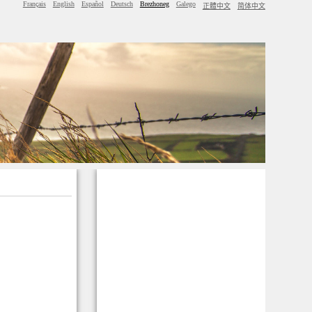
Français
English
Español
Deutsch
Brezhoneg
Galego
正體中文
简体中文