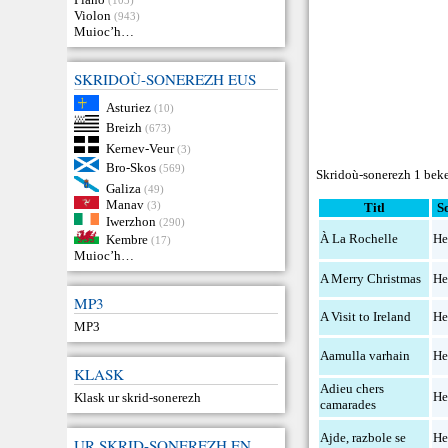
Violon
(943)
Muioc’h…
SKRIDOÙ-SONEREZH EUS
Asturiez
(10)
Breizh
(673)
Kernev-Veur
(3)
Bro-Skos
(569)
Skridoù-sonerezh 1 beke
Galiza
(49)
Manav
(3)
Titl
S
Iwerzhon
(290)
À La Rochelle
He
Kembre
(17)
Muioc’h…
A Merry Christmas
He
MP3
A Visit to Ireland
He
MP3
Aamulla varhain
He
KLASK
Adieu chers
He
Klask ur skrid-sonerezh
camarades
Ajde, razbole se
He
UR SKRID-SONEREZH EN