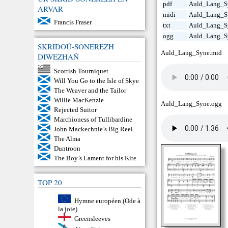
pdf
Auld_Lang_S
ARVAR
midi
Auld_Lang_S
Francis Fraser
txt
Auld_Lang_Sy
ogg
Auld_Lang_S
SKRIDOÙ-SONEREZH
Auld_Lang_Syne.mid
DIWEZHAÑ
Scottish Tourniquet
Will You Go to the Isle of Skye
The Weaver and the Tailor
Willie MacKenzie
Auld_Lang_Syne.ogg
Rejected Suitor
Marchioness of Tullibardine
John Mackechnie’s Big Reel
The Alma
Duntroon
The Boy’s Lament for his Kite
TOP 20
Hymne européen (Ode à
la joie)
Greensleeves