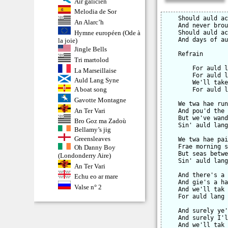
Air galicien
Melodia de Sor
    Should auld ac
An Alarc’h
    And never brou
Hymne européen (Ode à
    Should auld ac
    And days of au
la joie)
Jingle Bells
    Refrain

Tri martolod
        For auld l
La Marseillaise
        For auld l
Auld Lang Syne
        We'll take
A boat song
        For auld l
Gavotte Montagne
    We twa hae run
An Ter Vari
    And pou'd the 
    But we've wand
Bro Goz ma Zadoù
    Sin' auld lang
Bellamy’s jig
Greensleaves
    We twa hae pai
    Frae morning s
Oh Danny Boy
    But seas betwe
(Londonderry Aire)
    Sin' auld lang
An Ter Vari
    And there's a 
Echu eo ar mare
    And gie's a ha
Valse n° 2
    And we'll tak 
    For auld lang 
    And surely ye'
    And surely I'l
    And we'll tak 