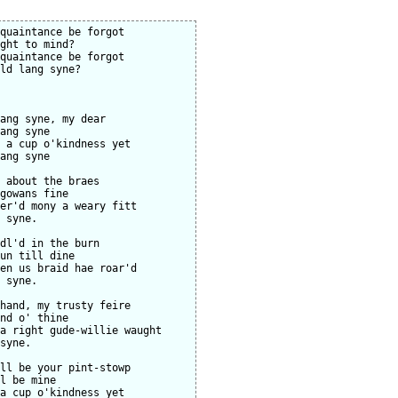
quaintance be forgot

ght to mind?

quaintance be forgot

ld lang syne?

ang syne, my dear

ang syne

 a cup o'kindness yet

ang syne

 about the braes

gowans fine

er'd mony a weary fitt

 syne.

dl'd in the burn

un till dine

en us braid hae roar'd

 syne.

hand, my trusty feire

nd o' thine

a right gude-willie waught

syne.

ll be your pint-stowp

l be mine

a cup o'kindness yet
