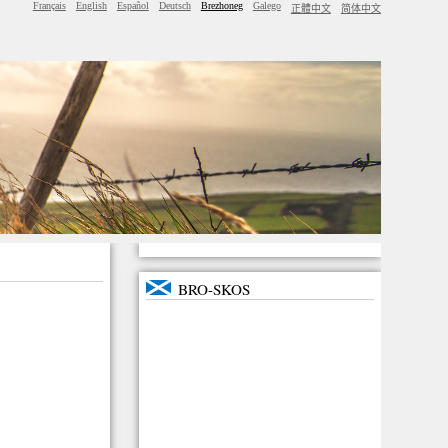
Français
English
Español
Deutsch
Brezhoneg
Galego
正體中文
简体中文
BRO-SKOS