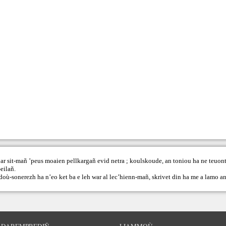
ar sit-mañ ’peus moaien pellkargañ evid netra ; koulskoude, an toniou ha ne teuont
eilañ.
doù-sonerezh ha n’eo ket ba e leh war al lec’hienn-mañ,
skrivet din
ha me a lamo an