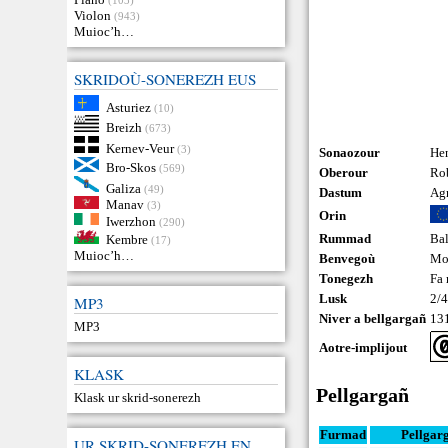
Violon
(943)
Muioc’h…
SKRIDOÙ-SONEREZH EUS
Asturiez
(10)
Breizh
(673)
Kernev-Veur
(3)
Sonaozour
He
Bro-Skos
(569)
Oberour
Ro
Galiza
(49)
Dastum
Ag
Manav
(3)
Orin
Iwerzhon
(290)
Rummad
Ba
Kembre
(17)
Muioc’h…
Benvegoù
Mo
Tonegezh
Fa 
Lusk
2/
MP3
Niver a bellgargañ
13
MP3
Aotre-implijout
KLASK
Pellgargañ
Klask ur skrid-sonerezh
Furmad
Pellgar
UR SKRID-SONEREZH EN