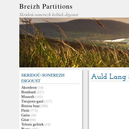
Breizh Partitions
Skridoù-sonerezh keltiek digoust
SKRIDOÙ-SONEREZH
Auld Lang
DIGOUST
Akordeon
(54)
Bombard
(227)
Mouezh
(143)
Treujenn-gaol
(117)
Biniou braz
(500)
Fleüt
(773)
Gaita
(56)
Gitar
(94)
Telenn geltiek
(15)
Piano
(103)