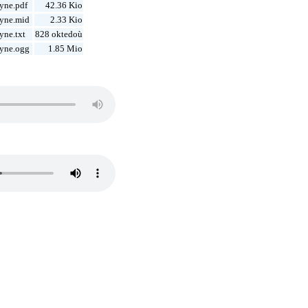
yne.pdf
42.36 Kio
yne.mid
2.33 Kio
ne.txt
828 oktedoù
yne.ogg
1.85 Mio