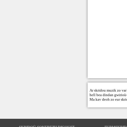
Ar skridou muzik zo var 
hell bea dindan gwirioù-
Ma kav deoh zo eur skri