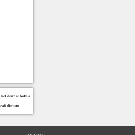
 ket deuz ar bobl a
eañ dioustu.