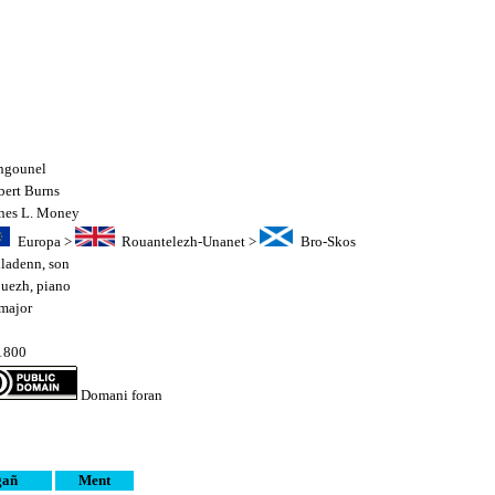
ngounel
bert Burns
nes L. Money
Europa
>
Rouantelezh-Unanet
>
Bro-Skos
lladenn
,
son
uezh
,
piano
major
4
1800
Domani foran
gañ
Ment