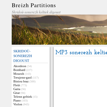
Breizh Partitions
Skridoù-sonerezh keltiek digoust
SKRIDOÙ-
MP3 sonerezh kelti
SONEREZH
DIGOUST
Akordeon
(54)
Bombard
(227)
Mouezh
(143)
Treujenn-gaol
(117)
Biniou braz
(500)
Fleüt
(773)
Gaita
(56)
Gitar
(94)
Telenn geltiek
(15)
Piano
(103)
Violon
(943)