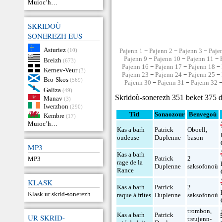
Muioc’h…
SKRIDOÙ-
SONEREZH EUS
Asturiez
(10)
Pajenn 1
−
Pajenn 2
−
Pajenn 3
−
Paje
Pajenn 9
−
Pajenn 10
−
Pajenn 11
−
Breizh
(673)
Pajenn 16
−
Pajenn 17
−
Pajenn 18
−
Kernev-Veur
(3)
Pajenn 23
−
Pajenn 24
−
Pajenn 25
−
Bro-Skos
(569)
Pajenn 30
−
Pajenn 31
−
Pajenn 32
Galiza
(49)
Skridoù-sonerezh 351 beket 375 d
Manav
(3)
Iwerzhon
(290)
Titl
Sonaozour
Benvegoù
Kembre
(17)
Muioc’h…
Kas a barh
Patrick
Oboell
,
oudeuse
Duplenne
bason
MP3
Kas a barh
Patrick
2
MP3
rage de la
Duplenne
saksofonoù
Rance
KLASK
Kas a barh
Patrick
2
Klask ur skrid-sonerezh
raque à frites
Duplenne
saksofonoù
trombon
,
Kas a barh
Patrick
UR SKRID-
treujenn-