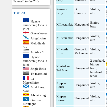
Farewell to the 74th
Kessock
D.
Violon
,
TOP 20
Ferry
Cameron
alto
Hymne
Biniou
Killiecrankie
Hengounel
européen (Ode à la
braz
joie)
Greensleeves
Violon
,
Killiecrankie
Hengounel
Air galicien
alto
Melodia de
Sor
Kilworth
George S.
Violon
,
An Alarc’h
Hills
McLennan
alto
Hymne
2 bombard
,
européen (Ode à la
biniou
joie)
Kimiad an
Hengounel
braz
,
Jingle Bells
Tad Adam
bombard
Tri martolod
ténor
La
Marseillaise
Kippen
Violon
,
Hengounel
House
alto
Auld Lang
Syne
A boat song
Kippen
Violon
,
Hengounel
Gavotte
House
alto
Montagne