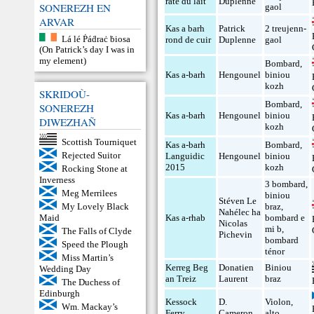
raté du lait
Duplenne
SONEREZH EN
gaol
ARVAR
Kas a barh
Patrick
2 treujenn-
Lá lé Ṗáḋraċ ḃiosa
rond de cuir
Duplenne
gaol
(On Patrick’s day I was in
my element)
Bombard
,
Kas a-barh
Hengounel
biniou
kozh
SKRIDOÙ-
Bombard
,
SONEREZH
Kas a-barh
Hengounel
biniou
DIWEZHAÑ
kozh
Scottish Tourniquet
Kas a-barh
Bombard
,
Rejected Suitor
Languidic
Hengounel
biniou
2015
kozh
Rocking Stone at
Inverness
3 bombard
,
Meg Merrilees
biniou
Stéven Le
My Lovely Black
braz
,
Nahélec ha
Maid
Kas a-rhab
bombard e
Nicolas
mi b
,
The Falls of Clyde
Pichevin
bombard
Speed the Plough
ténor
Miss Martin’s
Kerreg Beg
Donatien
Biniou
Wedding Day
an Treiz
Laurent
braz
The Duchess of
Edinburgh
Kessock
D.
Violon
,
Wm. Mackay’s
Ferry
Cameron
alto