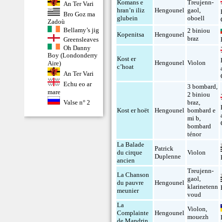
Komans e
Treujenn-
An Ter Vari
hran’n iliz
Hengounel
gaol
,
Bro Goz ma
glubein
oboell
Zadoù
Bellamy’s jig
2 biniou
Kopenitsa
Hengounel
braz
Greensleaves
Oh Danny
Boy (Londonderry
Kost er
Hengounel
Violon
Aire)
c’hoat
An Ter Vari
Echu eo ar
3 bombard
,
mare
2 biniou
Valse n° 2
braz
,
Kost er hoët
Hengounel
bombard e
mi b
,
bombard
ténor
La Balade
Patrick
du cirque
Violon
Duplenne
ancien
Treujenn-
La Chanson
gaol
,
du pauvre
Hengounel
klarinetenn
meunier
voud
La
Violon
,
Complainte
Hengounel
mouezh
de Mandrin