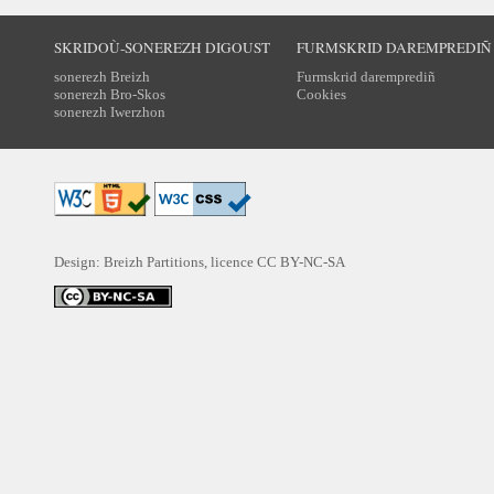
SKRIDOÙ-SONEREZH DIGOUST
FURMSKRID DAREMPREDIÑ
sonerezh Breizh
Furmskrid daremprediñ
sonerezh Bro-Skos
Cookies
sonerezh Iwerzhon
Design: Breizh Partitions, licence
CC BY-NC-SA