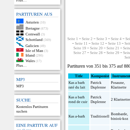
Plus…
PARTITUREN AUS
Asturien
(10)
Bretagne
(673)
Cornwall
(3)
Seite 1
−
Seite 2
−
Seite 3
−
Seite 4
−
Se
Schottland
(569)
−
Seite 11
−
Seite 12
−
Seite 13
−
Sei
Galicien
(49)
Seite 19
−
Seite 20
−
Seite 21
−
Seit
Isle of Man
(3)
Seite 27
−
Seite 28
−
Seite 29
−
Seit
Irland
(290)
Sei
Wales
(17)
Plus…
Partituren von 351 bis 375 auf 88
Title
Komponist
Instrumen
MP3
Kas a barh
Patrick
Posaune
,
MP3
raté du lait
Duplenne
Klarinette
Kas a barh
Patrick
SUCHE
2 Klarinette
rond de cuir
Duplenne
Kostenlos Partituren
suchen
Bombarde
,
Kas a-barh
Traditionell
binioù-koz
EINE PARTITUR AUF