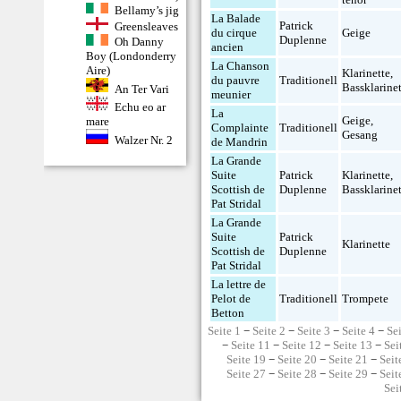
Bellamy’s jig
La Balade
Patrick
Greensleaves
du cirque
Geige
Duplenne
Oh Danny
ancien
Boy (Londonderry
La Chanson
Aire)
Klarinette
,
du pauvre
Traditionell
Bassklarine
An Ter Vari
meunier
Echu eo ar
La
Geige
,
mare
Complainte
Traditionell
Gesang
Walzer Nr. 2
de Mandrin
La Grande
Suite
Patrick
Klarinette
,
Scottish de
Duplenne
Bassklarine
Pat Stridal
La Grande
Suite
Patrick
Klarinette
Scottish de
Duplenne
Pat Stridal
La lettre de
Pelot de
Traditionell
Trompete
Betton
Seite 1
−
Seite 2
−
Seite 3
−
Seite 4
−
Se
−
Seite 11
−
Seite 12
−
Seite 13
−
Sei
Seite 19
−
Seite 20
−
Seite 21
−
Seit
Seite 27
−
Seite 28
−
Seite 29
−
Seit
Sei