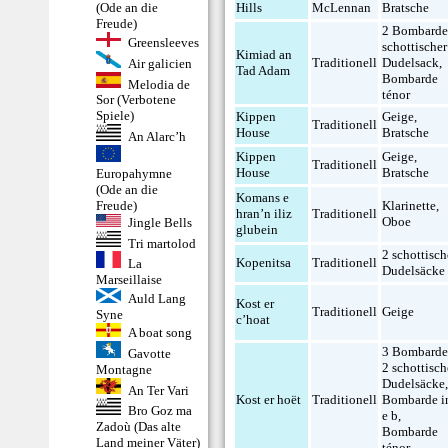
(Ode an die
Hills
McLennan
Bratsche
Freude)
2 Bombard
Greensleeves
schottischer
Kimiad an
Traditionell
Dudelsack
,
Air galicien
Tad Adam
Bombarde
Melodia de
ténor
Sor (Verbotene
Spiele)
Kippen
Geige
,
Traditionell
House
Bratsche
An Alarc’h
Kippen
Geige
,
Traditionell
House
Bratsche
Europahymne
(Ode an die
Komans e
Freude)
Klarinette
,
hran’n iliz
Traditionell
Oboe
Jingle Bells
glubein
Tri martolod
2 schottisch
Kopenitsa
Traditionell
La
Dudelsäcke
Marseillaise
Auld Lang
Kost er
Traditionell
Geige
Syne
c’hoat
A boat song
3 Bombard
Gavotte
2 schottisch
Montagne
Dudelsäcke
An Ter Vari
Kost er hoët
Traditionell
Bombarde i
Bro Goz ma
e b
,
Zadoù (Das alte
Bombarde
Land meiner Väter)
ténor