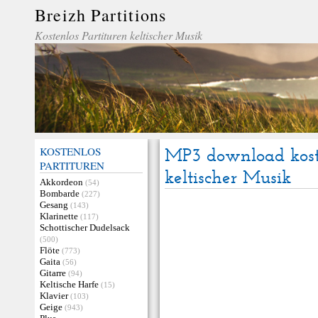
Breizh Partitions
Kostenlos Partituren keltischer Musik
KOSTENLOS
MP3 download kost
PARTITUREN
keltischer Musik
Akkordeon
(54)
Bombarde
(227)
Gesang
(143)
Klarinette
(117)
Schottischer Dudelsack
(500)
Flöte
(773)
Gaita
(56)
Gitarre
(94)
Keltische Harfe
(15)
Klavier
(103)
Geige
(943)