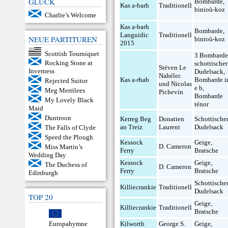
GLÜCK
Bombarde
,
Kas a-barh
Traditionell
binioù-koz
Charlie’s Welcome
Kas a-barh
Bombarde
,
Languidic
Traditionell
NEUE PARTITUREN
binioù-koz
2015
Scottish Tourniquet
3 Bombard
Rocking Stone at
schottischer
Stéven Le
Inverness
Dudelsack
,
Nahélec
Kas a-rhab
Bombarde i
Rejected Suitor
und Nicolas
e b
,
Meg Merrilees
Pichevin
Bombarde
My Lovely Black
ténor
Maid
Duntroon
Kerreg Beg
Donatien
Schottische
an Treiz
Laurent
Dudelsack
The Falls of Clyde
Speed the Plough
Kessock
Geige
,
D. Cameron
Miss Martin’s
Ferry
Bratsche
Wedding Day
Kessock
Geige
,
The Duchess of
D. Cameron
Ferry
Bratsche
Edinburgh
Schottische
Killiecrankie
Traditionell
Dudelsack
TOP 20
Geige
,
Killiecrankie
Traditionell
Bratsche
Europahymne
Kilworth
George S.
Geige
,