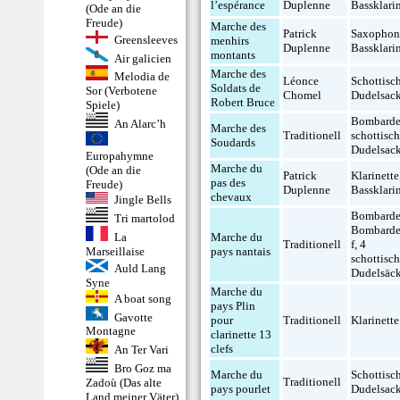
l’espérance
Duplenne
Bassklari
(Ode an die
Freude)
Marche des
Patrick
Saxopho
Greensleeves
menhirs
Duplenne
Bassklari
montants
Air galicien
Marche des
Melodia de
Léonce
Schottisc
Soldats de
Sor (Verbotene
Chomel
Dudelsac
Robert Bruce
Spiele)
Bombard
An Alarc’h
Marche des
Traditionell
schottisch
Soudards
Dudelsac
Europahymne
Marche du
(Ode an die
Patrick
Klarinette
pas des
Freude)
Duplenne
Bassklari
chevaux
Jingle Bells
Bombard
Tri martolod
Bombarde
La
Marche du
Traditionell
f
,
4
Marseillaise
pays nantais
schottisc
Auld Lang
Dudelsäc
Syne
Marche du
A boat song
pays Plin
Gavotte
pour
Traditionell
Klarinette
Montagne
clarinette 13
clefs
An Ter Vari
Bro Goz ma
Marche du
Schottisc
Traditionell
Zadoù (Das alte
pays pourlet
Dudelsac
Land meiner Väter)