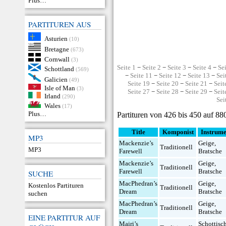
Plus…
PARTITUREN AUS
Asturien
(10)
Bretagne
(673)
Cornwall
(3)
Seite 1
−
Seite 2
−
Seite 3
−
Seite 4
−
Se
Schottland
(569)
−
Seite 11
−
Seite 12
−
Seite 13
−
Sei
Galicien
(49)
Seite 19
−
Seite 20
−
Seite 21
−
Seit
Isle of Man
(3)
Seite 27
−
Seite 28
−
Seite 29
−
Seit
Irland
(290)
Sei
Wales
(17)
Plus…
Partituren von 426 bis 450 auf 88
Title
Komponist
Instrume
MP3
Mackenzie’s
Geige
,
Traditionell
MP3
Farewell
Bratsche
Mackenzie’s
Geige
,
Traditionell
Farewell
Bratsche
SUCHE
MacPhedran’s
Geige
,
Kostenlos Partituren
Traditionell
Dream
Bratsche
suchen
MacPhedran’s
Geige
,
Traditionell
Dream
Bratsche
EINE PARTITUR AUF
Mairi’s
Schottisc