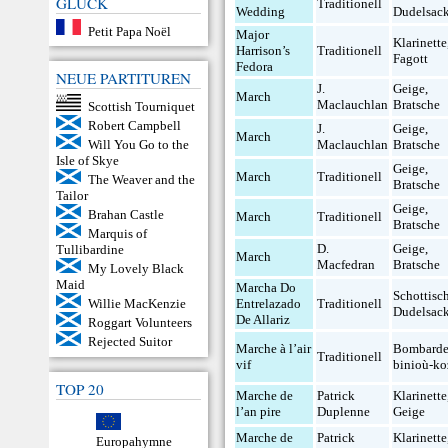
GLÜCK
Traditionell
Wedding
Dudelsac
Petit Papa Noël
Major
Klarinette
Harrison’s
Traditionell
Fagott
Fedora
NEUE PARTITUREN
J.
Geige
,
March
Maclauchlan
Bratsche
Scottish Tourniquet
Robert Campbell
J.
Geige
,
March
Will You Go to the
Maclauchlan
Bratsche
Isle of Skye
Geige
,
March
Traditionell
The Weaver and the
Bratsche
Tailor
Geige
,
Brahan Castle
March
Traditionell
Bratsche
Marquis of
D.
Geige
,
Tullibardine
March
Macfedran
Bratsche
My Lovely Black
Maid
Marcha Do
Schottisc
Willie MacKenzie
Entrelazado
Traditionell
Dudelsac
De Allariz
Roggart Volunteers
Rejected Suitor
Marche à l’air
Bombard
Traditionell
vif
binioù-ko
TOP 20
Marche de
Patrick
Klarinette
l’an pire
Duplenne
Geige
Marche de
Patrick
Klarinette
Europahymne