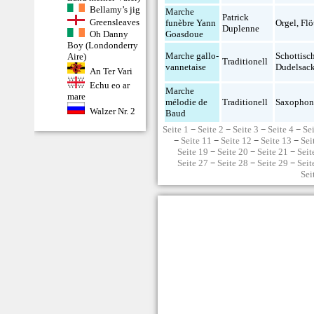
Bellamy’s jig
Marche
Patrick
Greensleaves
funèbre Yann
Orgel
,
Flö
Duplenne
Oh Danny
Goasdoue
Boy (Londonderry
Marche gallo-
Schottisc
Aire)
Traditionell
vannetaise
Dudelsac
An Ter Vari
Echu eo ar
Marche
mare
mélodie de
Traditionell
Saxopho
Walzer Nr. 2
Baud
Seite 1
−
Seite 2
−
Seite 3
−
Seite 4
−
Se
−
Seite 11
−
Seite 12
−
Seite 13
−
Sei
Seite 19
−
Seite 20
−
Seite 21
−
Seit
Seite 27
−
Seite 28
−
Seite 29
−
Seit
Sei