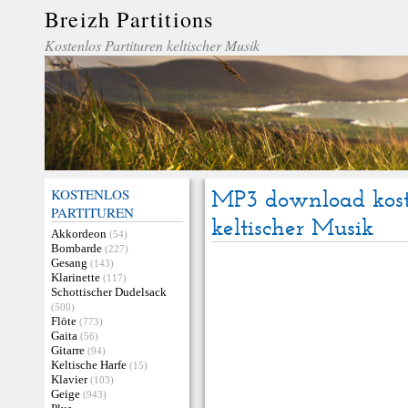
Breizh Partitions
Kostenlos Partituren keltischer Musik
KOSTENLOS
MP3 download kost
PARTITUREN
keltischer Musik
Akkordeon
(54)
Bombarde
(227)
Gesang
(143)
Klarinette
(117)
Schottischer Dudelsack
(500)
Flöte
(773)
Gaita
(56)
Gitarre
(94)
Keltische Harfe
(15)
Klavier
(103)
Geige
(943)