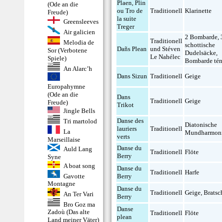
Plaen, Plin
(Ode an die
ou Tro de
Traditionell
Klarinette
Freude)
la suite
Greensleeves
Treger
Air galicien
2 Bombarde
,
Traditionell
Melodia de
schottische
Dañs Plean
und Stéven
Sor (Verbotene
Dudelsäcke
,
Le Nahélec
Spiele)
Bombarde tén
An Alarc’h
Dans Sizun
Traditionell
Geige
Europahymne
(Ode an die
Dans
Traditionell
Geige
Freude)
Trikot
Jingle Bells
Danse des
Tri martolod
Diatonische
lauriers
Traditionell
La
Mundharmon
verts
Marseillaise
Danse du
Auld Lang
Traditionell
Flöte
Berry
Syne
A boat song
Danse du
Traditionell
Harfe
Gavotte
Berry
Montagne
Danse du
Traditionell
Geige
,
Bratsc
An Ter Vari
Berry
Bro Goz ma
Danse
Zadoù (Das alte
Traditionell
Flöte
plean
Land meiner Väter)