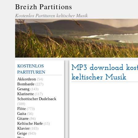
Breizh Partitions
Kostenlos Partituren keltischer Musik
KOSTENLOS
MP3 download kost
PARTITUREN
keltischer Musik
Akkordeon
(54)
Bombarde
(227)
Gesang
(143)
Klarinette
(117)
Schottischer Dudelsack
(500)
Flöte
(773)
Gaita
(56)
Gitarre
(94)
Keltische Harfe
(15)
Klavier
(103)
Geige
(943)