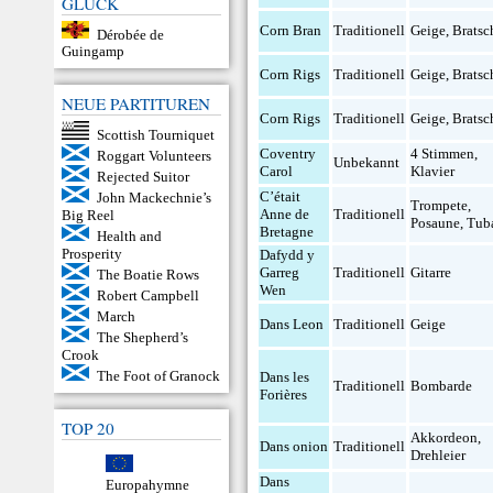
GLÜCK
Corn Bran
Traditionell
Geige
,
Bratsc
Dérobée de
Guingamp
Corn Rigs
Traditionell
Geige
,
Bratsc
NEUE PARTITUREN
Corn Rigs
Traditionell
Geige
,
Bratsc
Scottish Tourniquet
Coventry
4 Stimmen
,
Roggart Volunteers
Unbekannt
Carol
Klavier
Rejected Suitor
C’était
John Mackechnie’s
Trompete
,
Anne de
Traditionell
Big Reel
Posaune
,
Tub
Bretagne
Health and
Prosperity
Dafydd y
Garreg
Traditionell
Gitarre
The Boatie Rows
Wen
Robert Campbell
March
Dans Leon
Traditionell
Geige
The Shepherd’s
Crook
The Foot of Granock
Dans les
Traditionell
Bombarde
Forières
TOP 20
Akkordeon
,
Dans onion
Traditionell
Drehleier
Dans
Europahymne