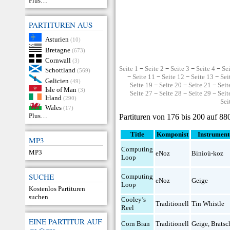
Plus…
PARTITUREN AUS
Asturien
(10)
Bretagne
(673)
Cornwall
(3)
Seite 1
−
Seite 2
−
Seite 3
−
Seite 4
−
Se
Schottland
(569)
−
Seite 11
−
Seite 12
−
Seite 13
−
Sei
Galicien
(49)
Seite 19
−
Seite 20
−
Seite 21
−
Seit
Isle of Man
(3)
Seite 27
−
Seite 28
−
Seite 29
−
Seit
Irland
(290)
Sei
Wales
(17)
Plus…
Partituren von 176 bis 200 auf 88
Title
Komponist
Instrument
MP3
Computing
MP3
eNoz
Binioù-koz
Loop
SUCHE
Computing
eNoz
Geige
Loop
Kostenlos Partituren
suchen
Cooley’s
Traditionell
Tin Whistle
Reel
EINE PARTITUR AUF
Corn Bran
Traditionell
Geige
,
Bratsc