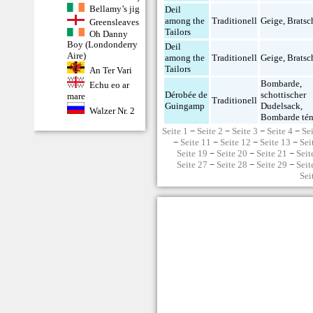
Bellamy’s jig
Deil
among the
Traditionell
Geige
,
Bratsc
Greensleaves
Tailors
Oh Danny
Boy (Londonderry
Deil
Aire)
among the
Traditionell
Geige
,
Bratsc
Tailors
An Ter Vari
Bombarde
,
Echu eo ar
Dérobée de
schottischer
mare
Traditionell
Guingamp
Dudelsack
,
Walzer Nr. 2
Bombarde tén
Seite 1
−
Seite 2
−
Seite 3
−
Seite 4
−
Se
−
Seite 11
−
Seite 12
−
Seite 13
−
Sei
Seite 19
−
Seite 20
−
Seite 21
−
Seit
Seite 27
−
Seite 28
−
Seite 29
−
Seit
Sei