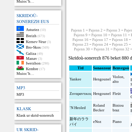
Muioc’h…
SKRIDOÙ-
SONEREZH EUS
Asturiez
(10)
Pajenn 1
−
Pajenn 2
−
Pajenn 3
−
Paje
Pajenn 9
−
Pajenn 10
−
Pajenn 11
−
Breizh
(673)
Pajenn 16
−
Pajenn 17
−
Pajenn 18
−
Kernev-Veur
(3)
Pajenn 23
−
Pajenn 24
−
Pajenn 25
−
Bro-Skos
(569)
Pajenn 30
−
Pajenn 31
−
Pajenn 32
Galiza
(49)
Skridoù-sonerezh 876 beket 880 d
Manav
(3)
Iwerzhon
(290)
Titl
Sonaozour
Benvegoù
Kembre
(17)
Muioc’h…
Violon
,
Yankee
Hengounel
alto
MP3
Zoναραντικoς
Hengounel
Fleüt
MP3
Roland
Biniou
KLASK
’N Heoled
Becker
braz
Klask ur skrid-sonerezh
新年のララ
eNoz
Piano
バイ
UR SKRID-