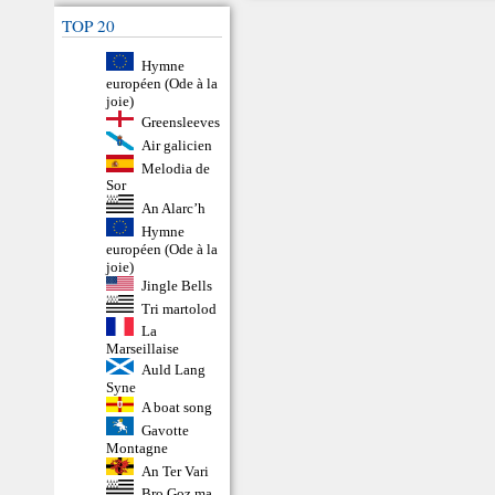
TOP 20
Hymne
européen (Ode à la
joie)
Greensleeves
Air galicien
Melodia de
Sor
An Alarc’h
Hymne
européen (Ode à la
joie)
Jingle Bells
Tri martolod
La
Marseillaise
Auld Lang
Syne
A boat song
Gavotte
Montagne
An Ter Vari
Bro Goz ma