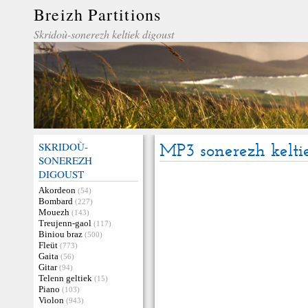
Breizh Partitions
Skridoù-sonerezh keltiek digoust
SKRIDOÙ-
MP3 sonerezh kelti
SONEREZH
DIGOUST
Akordeon
(54)
Bombard
(227)
Mouezh
(143)
Treujenn-gaol
(117)
Biniou braz
(500)
Fleüt
(773)
Gaita
(56)
Gitar
(94)
Telenn geltiek
(15)
Piano
(103)
Violon
(943)