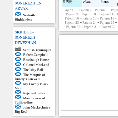
書店街
eNoz
Piano
SONEREZH EN
ARVAR
Pajenn 1
−
Pajenn 2
−
Pajenn 3
−
Paje
Pajenn 9
−
Pajenn 10
−
Pajenn 11
−
Seaforth
Pajenn 16
−
Pajenn 17
−
Pajenn 18
−
Highlanders
Pajenn 23
−
Pajenn 24
−
Pajenn 25
−
Pajenn 30
−
Pajenn 31
−
Pajenn 32
SKRIDOÙ-
SONEREZH
DIWEZHAÑ
Scottish Tourniquet
Robert Campbell
Rosehaugh House
Colonel MacLeod
The Islay Ball
The Marquis of
Huntly’s Farewell
My Lovely Black
Maid
Rejected Suitor
Marchioness of
Tullibardine
John Mackechnie’s
Big Reel