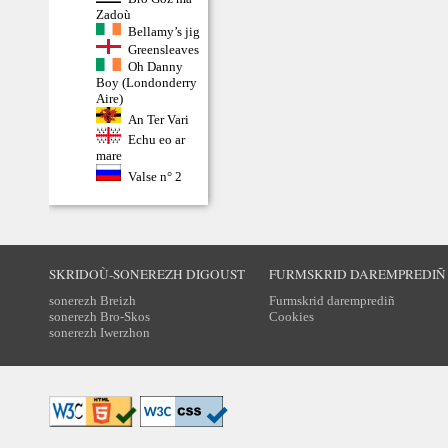
Zadoù
Bellamy’s jig
Greensleaves
Oh Danny
Boy (Londonderry
Aire)
An Ter Vari
Echu eo ar
mare
Valse n° 2
SKRIDOÙ-SONEREZH DIGOUST
FURMSKRID DAREMPREDIÑ
sonerezh Breizh
Furmskrid daremprediñ
sonerezh Bro-Skos
Cookies
sonerezh Iwerzhon