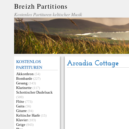
Breizh Partitions
Kostenlos Partituren keltischer Musik
KOSTENLOS
Arcadia Cottage
PARTITUREN
Akkordeon
(54)
Bombarde
(227)
Gesang
(143)
Klarinette
(117)
Schottischer Dudelsack
(500)
Flöte
(773)
Gaita
(56)
Gitarre
(94)
Keltische Harfe
(15)
Klavier
(103)
Geige
(943)