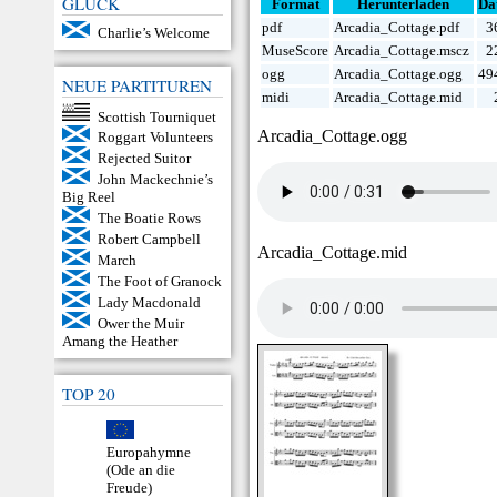
GLÜCK
Format
Herunterladen
Da
pdf
Arcadia_Cottage.pdf
3
Charlie’s Welcome
MuseScore
Arcadia_Cottage.mscz
2
ogg
Arcadia_Cottage.ogg
49
NEUE PARTITUREN
midi
Arcadia_Cottage.mid
Scottish Tourniquet
Arcadia_Cottage.ogg
Roggart Volunteers
Rejected Suitor
John Mackechnie’s
Big Reel
The Boatie Rows
Robert Campbell
Arcadia_Cottage.mid
March
The Foot of Granock
Lady Macdonald
Ower the Muir
Amang the Heather
TOP 20
Europahymne
(Ode an die
Freude)