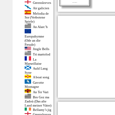
Greensleeves
Air galicien
Melodia de
Sor (Verbotene
Spiele)
An Alarc’h
Europahymne
(Ode an die
Freude)
Jingle Bells
Tri martolod
La
Marseillaise
Auld Lang
Syne
A boat song
Gavotte
Montagne
An Ter Vari
Bro Goz ma
Zadoù (Das alte
Land meiner Väter)
Bellamy’s jig
Greensleaves