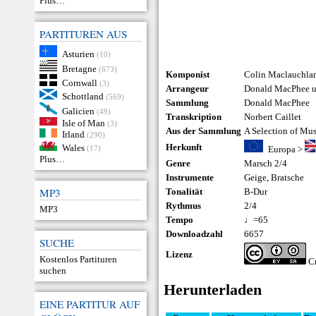
Plus…
PARTITUREN AUS
Asturien
(10)
Bretagne
(673)
Komponist
Colin Maclauchla
Cornwall
(3)
Arrangeur
Donald MacPhee un
Schottland
(569)
Sammlung
Donald MacPhee
Galicien
(49)
Transkription
Norbert Caillet
Isle of Man
(3)
Aus der Sammlung
A Selection of Mu
Irland
(290)
Herkunft
Wales
(17)
Europa
>
Plus…
Genre
Marsch 2/4
Instrumente
Geige
,
Bratsche
MP3
Tonalität
B-Dur
Rythmus
2/4
MP3
Tempo
♩=65
Downloadzahl
6657
SUCHE
Lizenz
Kostenlos Partituren
Cr
suchen
Herunterladen
EINE PARTITUR AUF