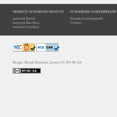
SKRIDOÙ-SONEREZH DIGOUST
FURMSKRID DAREMPREDIÑ
sonerezh Breizh
Furmskrid daremprediñ
sonerezh Bro-Skos
Cookies
sonerezh Iwerzhon
Design: Breizh Partitions, licence
CC BY-NC-SA