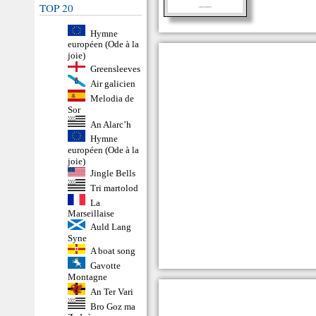
TOP 20
Hymne
européen (Ode à la
joie)
Greensleeves
Air galicien
Melodia de
Sor
An Alarc’h
Hymne
européen (Ode à la
joie)
Jingle Bells
Tri martolod
La
Marseillaise
Auld Lang
Syne
A boat song
Gavotte
Montagne
An Ter Vari
Bro Goz ma