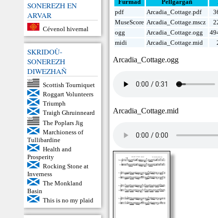
Furmad
Pellgargañ
SONEREZH EN
pdf
Arcadia_Cottage.pdf
3
ARVAR
MuseScore
Arcadia_Cottage.mscz
2
Cévenol hivernal
ogg
Arcadia_Cottage.ogg
49
midi
Arcadia_Cottage.mid
SKRIDOÙ-
Arcadia_Cottage.ogg
SONEREZH
DIWEZHAÑ
Scottish Tourniquet
Roggart Volunteers
Triumph
Arcadia_Cottage.mid
Traigh Ghruinneard
The Poplars Jig
Marchioness of
Tullibardine
Health and
Prosperity
Rocking Stone at
Inverness
The Monkland
Basin
This is no my plaid