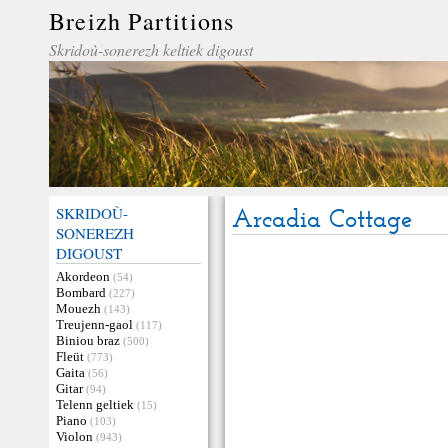
Breizh Partitions
Skridoù-sonerezh keltiek digoust
SKRIDOÙ-
Arcadia Cottage
SONEREZH
DIGOUST
Akordeon
(54)
Bombard
(227)
Mouezh
(143)
Treujenn-gaol
(117)
Biniou braz
(500)
Fleüt
(773)
Gaita
(56)
Gitar
(94)
Telenn geltiek
(15)
Piano
(103)
Violon
(943)