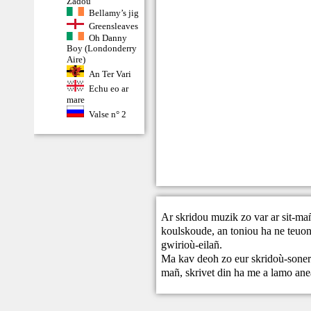
Zadoù
Bellamy’s jig
Greensleaves
Oh Danny
Boy (Londonderry
Aire)
An Ter Vari
Echu eo ar
mare
Valse n° 2
Ar skridou muzik zo var ar sit-ma
koulskoude, an toniou ha ne teuont
gwirioù-eilañ.
Ma kav deoh zo eur skridoù-sonere
mañ,
skrivet din
ha me a lamo ane