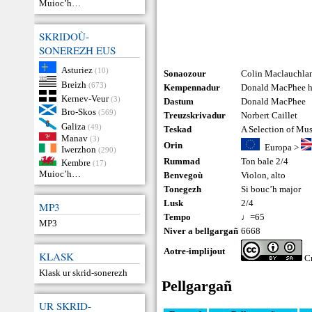
Muioc’h…
SKRIDOÙ-
SONEREZH EUS
Asturiez
(10)
Sonaozour
Colin Maclauchla
Breizh
(673)
Kempennadur
Donald MacPhee ha
Kernev-Veur
(3)
Dastum
Donald MacPhee
Bro-Skos
(569)
Treuzskrivadur
Norbert Caillet
Galiza
(49)
Teskad
A Selection of Mu
Manav
(3)
Orin
Europa
>
Iwerzhon
(290)
Rummad
Ton bale 2/4
Kembre
(17)
Muioc’h…
Benvegoù
Violon
,
alto
Tonegezh
Si bouc’h major
Lusk
2/4
MP3
Tempo
♩=65
MP3
Niver a bellgargañ
6668
Aotre-implijout
KLASK
Cr
Klask ur skrid-sonerezh
Pellgargañ
UR SKRID-