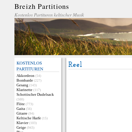
Breizh Partitions
Kostenlos Partituren keltischer Musik
KOSTENLOS
Reel
PARTITUREN
Akkordeon
(54)
Bombarde
(227)
Gesang
(143)
Klarinette
(117)
Schottischer Dudelsack
(500)
Flöte
(773)
Gaita
(56)
Gitarre
(94)
Keltische Harfe
(15)
Klavier
(103)
Geige
(943)