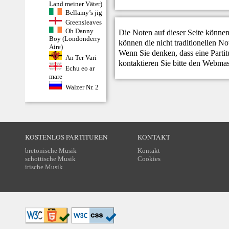
Land meiner Väter)
Bellamy’s jig
Greensleaves
Oh Danny
Die Noten auf dieser Seite können
Boy (Londonderry
können die nicht traditionellen N
Aire)
Wenn Sie denken, dass eine Partitur
An Ter Vari
kontaktieren Sie bitte den
Webmas
Echu eo ar
mare
Walzer Nr. 2
KOSTENLOS PARTITUREN
KONTAKT
bretonische Musik
Kontakt
schottische Musik
Cookies
irische Musik