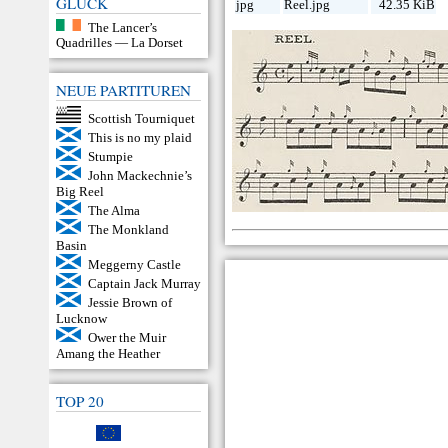
GLÜCK
jpg
Reel.jpg
42.35 KiB
The Lancer’s
Quadrilles — La Dorset
NEUE PARTITUREN
Scottish Tourniquet
This is no my plaid
Stumpie
John Mackechnie’s
Big Reel
The Alma
The Monkland
Basin
Meggerny Castle
Captain Jack Murray
Jessie Brown of
Lucknow
Ower the Muir
Amang the Heather
TOP 20