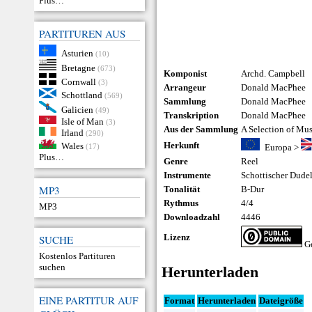
Plus…
PARTITUREN AUS
Asturien
(10)
Bretagne
(673)
Komponist
Archd. Campbell
Cornwall
(3)
Arrangeur
Donald MacPhee
Schottland
(569)
Sammlung
Donald MacPhee
Galicien
(49)
Transkription
Donald MacPhee
Isle of Man
(3)
Aus der Sammlung
A Selection of Mu
Irland
(290)
Herkunft
Wales
(17)
Europa
>
Plus…
Genre
Reel
Instrumente
Schottischer Dude
MP3
Tonalität
B-Dur
Rythmus
4/4
MP3
Downloadzahl
4446
Lizenz
SUCHE
Ge
Kostenlos Partituren
suchen
Herunterladen
EINE PARTITUR AUF
Format
Herunterladen
Dateigröße