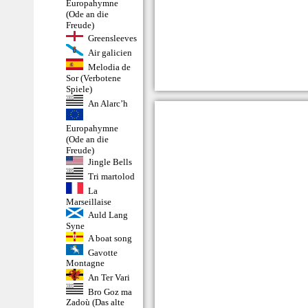
Europahymne
(Ode an die
Freude)
Greensleeves
Air galicien
Melodia de
Sor (Verbotene
Spiele)
An Alarc’h
Europahymne
(Ode an die
Freude)
Jingle Bells
Tri martolod
La
Marseillaise
Auld Lang
Syne
A boat song
Gavotte
Montagne
An Ter Vari
Bro Goz ma
Zadoù (Das alte