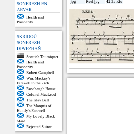
jpg
Reel.jpg
42.35 Kio
SONEREZH EN
ARVAR
Health and
Prosperity
SKRIDOÙ-
SONEREZH
DIWEZHAÑ
Scottish Tourniquet
Health and
Prosperity
Robert Campbell
Wm. Mackay’s
Farewell to the 74th
Rosehaugh House
Colonel MacLeod
The Islay Ball
The Marquis of
Huntly’s Farewell
My Lovely Black
Maid
Rejected Suitor