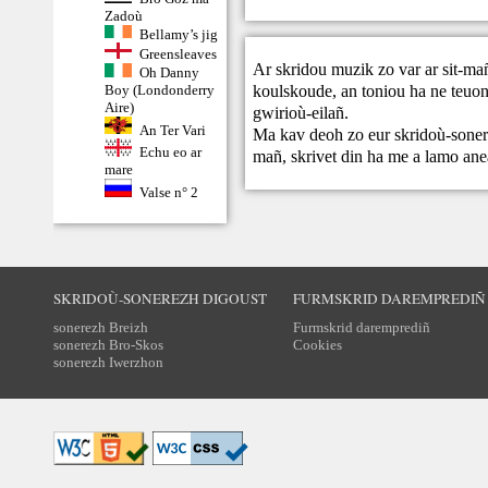
Zadoù
Bellamy’s jig
Greensleaves
Ar skridou muzik zo var ar sit-ma
Oh Danny
koulskoude, an toniou ha ne teuont
Boy (Londonderry
Aire)
gwirioù-eilañ.
An Ter Vari
Ma kav deoh zo eur skridoù-sonere
Echu eo ar
mañ,
skrivet din
ha me a lamo ane
mare
Valse n° 2
SKRIDOÙ-SONEREZH DIGOUST
FURMSKRID DAREMPREDIÑ
sonerezh Breizh
Furmskrid daremprediñ
sonerezh Bro-Skos
Cookies
sonerezh Iwerzhon