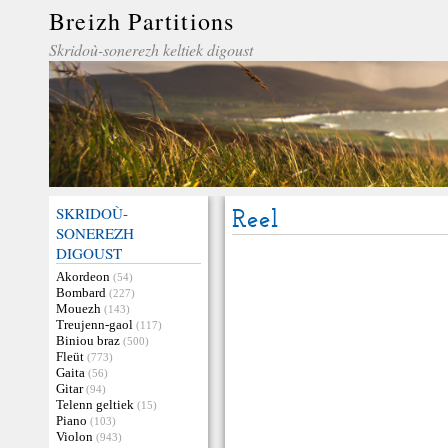
Breizh Partitions
Skridoù-sonerezh keltiek digoust
SKRIDOÙ-
Reel
SONEREZH
DIGOUST
Akordeon
(54)
Bombard
(227)
Mouezh
(143)
Treujenn-gaol
(117)
Biniou braz
(500)
Fleüt
(773)
Gaita
(56)
Gitar
(94)
Telenn geltiek
(15)
Piano
(103)
Violon
(943)