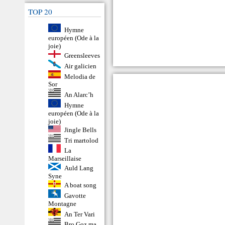
TOP 20
Hymne
européen (Ode à la
joie)
Greensleeves
Air galicien
Melodia de
Sor
An Alarc’h
Hymne
européen (Ode à la
joie)
Jingle Bells
Tri martolod
La
Marseillaise
Auld Lang
Syne
A boat song
Gavotte
Montagne
An Ter Vari
Bro Goz ma