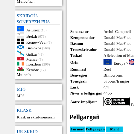
Muioc’h…
SKRIDOÙ-
SONEREZH EUS
Asturiez
(10)
Sonaozour
Archd. Campbell
Breizh
(673)
Kempennadur
Donald MacPhee
Kernev-Veur
(3)
Dastum
Donald MacPhee
Bro-Skos
(569)
Treuzskrivadur
Donald MacPhee
Galiza
(49)
Teskad
A Selection of Mu
Manav
(3)
Orin
Europa
>
Iwerzhon
(290)
Rummad
Reel
Kembre
(17)
Muioc’h…
Benvegoù
Biniou braz
Tonegezh
Si bouc’h major
Lusk
4/4
MP3
Niver a bellgargañ
4455
MP3
Aotre-implijout
Do
KLASK
Pellgargañ
Klask ur skrid-sonerezh
Furmad
Pellgargañ
Ment
UR SKRID-