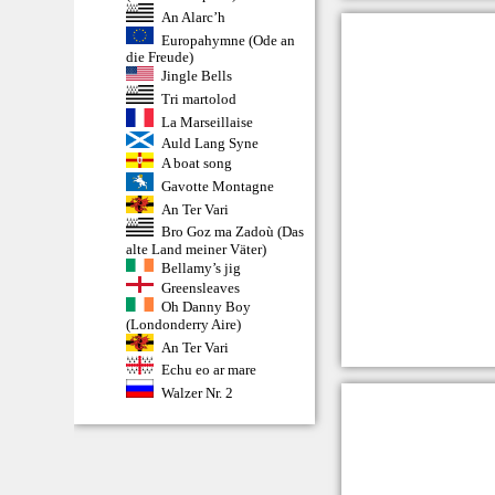
An Alarc’h
Europahymne (Ode an
die Freude)
Jingle Bells
Tri martolod
La Marseillaise
Auld Lang Syne
A boat song
Gavotte Montagne
An Ter Vari
Bro Goz ma Zadoù (Das
alte Land meiner Väter)
Bellamy’s jig
Greensleaves
Oh Danny Boy
(Londonderry Aire)
An Ter Vari
Echu eo ar mare
Walzer Nr. 2