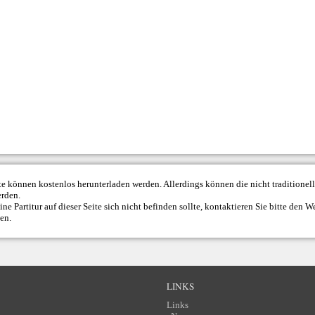
ite können kostenlos herunterladen werden. Allerdings können die nicht traditione
erden.
ne Partitur auf dieser Seite sich nicht befinden sollte, kontaktieren Sie bitte den
We
den.
LINKS
Links