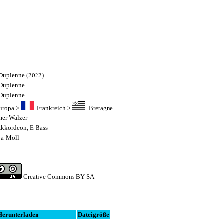
 Duplenne (2022)
 Duplenne
 Duplenne
uropa
>
Frankreich
>
Bretagne
er Walzer
kkordeon
,
E-Bass
 a-Moll
Creative Commons BY-SA
Herunterladen
Dateigröße