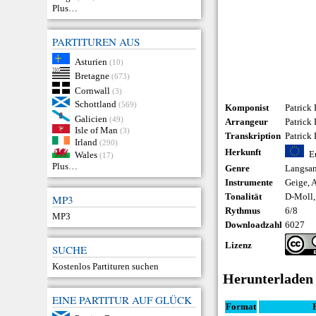
Plus…
PARTITUREN AUS
Asturien
(10)
Bretagne
(673)
Cornwall
(3)
Schottland
(569)
Komponist
Patrick
Galicien
(49)
Arrangeur
Patrick
Isle of Man
(3)
Transkription
Patrick
Irland
(290)
Herkunft
E
Wales
(17)
Plus…
Genre
Langsam
Instrumente
Geige
,
A
Tonalität
D-Moll,
MP3
Rythmus
6/8
MP3
Downloadzahl
6027
Lizenz
SUCHE
Kostenlos Partituren suchen
Herunterladen
EINE PARTITUR AUF GLÜCK
Format