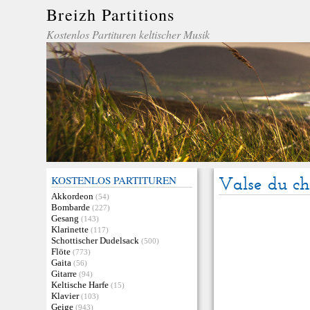
Breizh Partitions
Kostenlos Partituren keltischer Musik
KOSTENLOS PARTITUREN
Valse du c
Akkordeon
(54)
Bombarde
(227)
Gesang
(143)
Klarinette
(117)
Schottischer Dudelsack
(500)
Flöte
(773)
Gaita
(56)
Gitarre
(94)
Keltische Harfe
(15)
Klavier
(103)
Geige
(943)