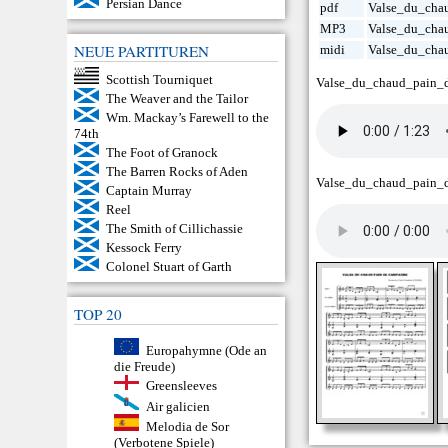
Persian Dance
pdf
Valse_du_cha
MP3
Valse_du_cha
NEUE PARTITUREN
midi
Valse_du_cha
Scottish Tourniquet
Valse_du_chaud_pain_
The Weaver and the Tailor
Wm. Mackay’s Farewell to the
74th
The Foot of Granock
The Barren Rocks of Aden
Valse_du_chaud_pain_
Captain Murray
Reel
The Smith of Cillichassie
Kessock Ferry
Colonel Stuart of Garth
TOP 20
Europahymne (Ode an
die Freude)
Greensleeves
Air galicien
Melodia de Sor
(Verbotene Spiele)