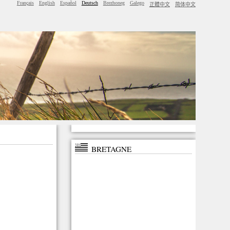
Français
English
Español
Deutsch
Brezhoneg
Galego
正體中文
简体中文
BRETAGNE