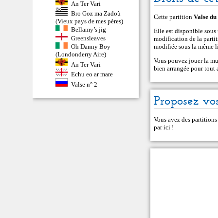
An Ter Vari
Bro Goz ma Zadoù
Cette partition
Valse du
(Vieux pays de mes pères)
Bellamy’s jig
Elle est disponible sou
Greensleaves
modification de la partiti
Oh Danny Boy
modifiée sous la même li
(Londonderry Aire)
Vous pouvez jouer la mu
An Ter Vari
bien arrangée pour tout 
Echu eo ar mare
Valse n° 2
Proposez vos
Vous avez des partitions
par ici
!