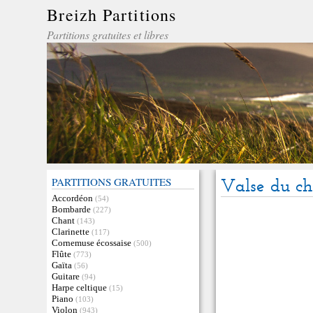
Breizh Partitions
Partitions gratuites et libres
PARTITIONS GRATUITES
Valse du c
Accordéon
(54)
Bombarde
(227)
Chant
(143)
Clarinette
(117)
Cornemuse écossaise
(500)
Flûte
(773)
Gaïta
(56)
Guitare
(94)
Harpe celtique
(15)
Piano
(103)
Violon
(943)