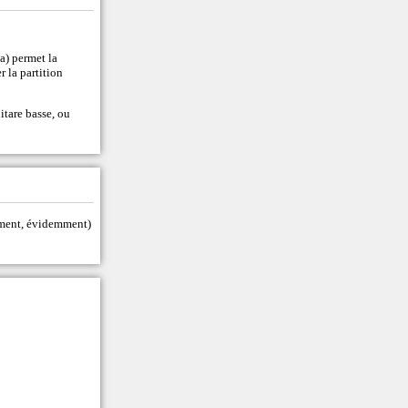
a) permet la
r la partition
tare basse, ou
tement, évidemment)