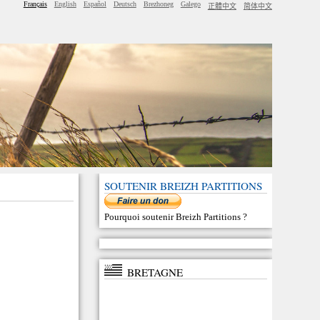
Français
English
Español
Deutsch
Brezhoneg
Galego
正體中文
简体中文
SOUTENIR BREIZH PARTITIONS
Pourquoi soutenir Breizh Partitions
?
BRETAGNE