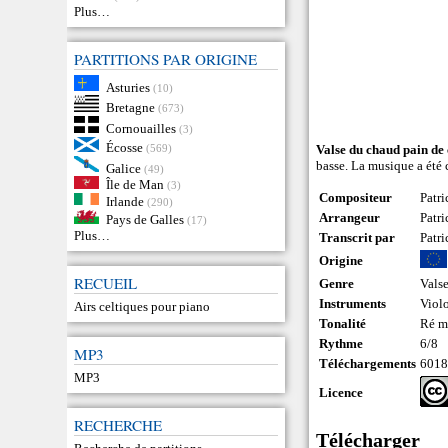
Plus…
PARTITIONS PAR ORIGINE
Asturies
(10)
Bretagne
(673)
Cornouailles
(3)
Écosse
(569)
Valse du chaud pain d
basse. La musique a été 
Galice
(49)
Île de Man
(3)
Compositeur
Patr
Irlande
(290)
Arrangeur
Patr
Pays de Galles
(17)
Plus…
Transcrit par
Patr
Origine
RECUEIL
Genre
Vals
Instruments
Viol
Airs celtiques pour piano
Tonalité
Ré m
Rythme
6/8
MP3
Téléchargements
601
MP3
Licence
RECHERCHE
Télécharger