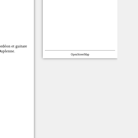
ordéon et guitare
Duplenne.
OpenStreetMap