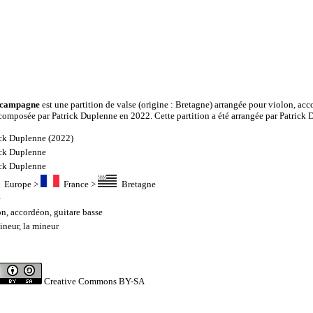
e campagne
est une partition de valse (origine : Bretagne) arrangée pour violon, acc
composée par Patrick Duplenne en 2022. Cette partition a été arrangée par Patrick 
ick Duplenne (2022)
ick Duplenne
ick Duplenne
Europe
>
France
>
Bretagne
e
on
,
accordéon
,
guitare basse
ineur, la mineur
8
Creative Commons BY-SA