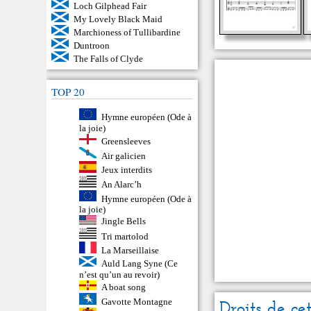
Loch Gilphead Fair
My Lovely Black Maid
Marchioness of Tullibardine
Duntroon
The Falls of Clyde
TOP 20
Hymne européen (Ode à
la joie)
Greensleeves
Air galicien
Jeux interdits
An Alarc’h
Hymne européen (Ode à
la joie)
Jingle Bells
Tri martolod
La Marseillaise
Auld Lang Syne (Ce
n’est qu’un au revoir)
A boat song
Gavotte Montagne
Droits de ce