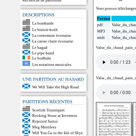
Recherche de partitions
Vous pouvez télécharger 
DESCRIPTIONS
Format
La bombarde
pdf
Valse_du_cha
Le binioù-kozh
MP3
Valse_du_cha
La cornemuse écossaise
midi
Valse_du_cha
La caisse claire écossaise
Le bagad
Valse_du_chaud_pain_
Le pipe-band
Le bodhrán
Les notations musicales
Valse_du_chaud_pain_
UNE PARTITION AU HASARD
We Will Take the High Road
PARTITIONS RÉCENTES
Scottish Tourniquet
Rocking Stone at Inverness
Rejected Suitor
Meg Merrilees
Will You Go to the Isle of Skye