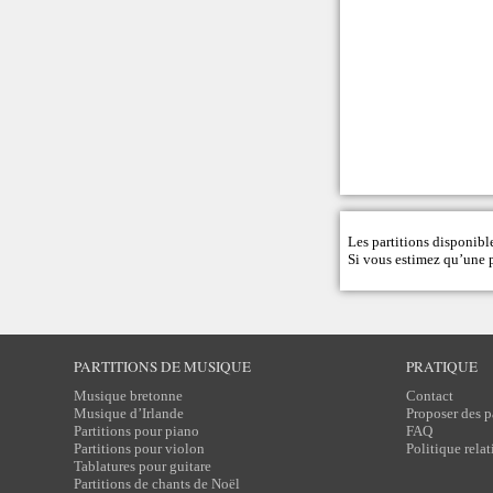
Les partitions disponible
Si vous estimez qu’une pa
PARTITIONS DE MUSIQUE
PRATIQUE
Musique bretonne
Contact
Musique d’Irlande
Proposer des p
Partitions pour piano
FAQ
Partitions pour violon
Politique rela
Tablatures pour guitare
Partitions de chants de Noël