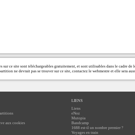
s sur ce site sont téléchargeables gratuitement, et sont utilisables dans le cadre de l
rtition ne devrait pas se trouver sur ce site, contactez le
webmestre
et elle sera auss
LIENS
Liens
artitions
eNoz
Mutopia
tive aux cookies
Bandcamp
1688 est-il un nombre premier ?
Voyages en train