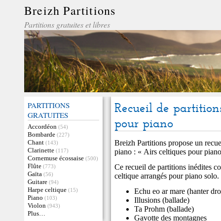
Breizh Partitions
Partitions gratuites et libres
PARTITIONS
Recueil de partitio
GRATUITES
pour piano
Accordéon
(54)
Bombarde
(227)
Chant
Breizh Partitions propose un recue
(143)
Clarinette
(117)
piano : «
Airs celtiques pour pian
Cornemuse écossaise
(500)
Flûte
Ce recueil de partitions inédites co
(773)
Gaïta
(56)
celtique arrangés pour piano solo.
Guitare
(94)
Harpe celtique
(15)
Echu eo ar mare (hanter dro
Piano
(103)
Illusions (ballade)
Violon
(943)
Ta Prohm (ballade)
Plus…
Gavotte des montagnes