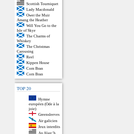
Scottish Tourniquet
Lady Macdonald
Ower the Muir
Amang the Heather
Will You Go to the
Isle of Skye
The Charms of
Whiskey
The Christmas
Carousing
Reel
Kippen House
Corn Bran
Corn Bran
TOP 20
Hymne
européen (Ode à la
joie)
Greensleeves
Air galicien
Jeux interdits
An Alarc’h