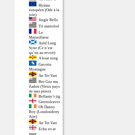
Hymne
européen (Ode à la
joie)
Jingle Bells
Tri martolod
La
Marseillaise
Auld Lang
Syne (Ce n’est
qu’un au revoir)
A boat song
Gavotte
Montagne
An Ter Vari
Bro Goz ma
Zadoù (Vieux pays
de mes pères)
Bellamy’s jig
Greensleaves
Oh Danny
Boy (Londonderry
Aire)
An Ter Vari
Echu eo ar
mare