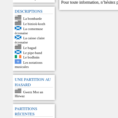
Pour toute information, n’hésitez
DESCRIPTIONS
La bombarde
Le binioù-kozh
La cornemuse
écossaise
La caisse claire
écossaise
Le bagad
Le pipe-band
Le bodhrán
Les notations
musicales
UNE PARTITION AU
HASARD
Gwerz Mor an
Hirwaz
PARTITIONS
RÉCENTES