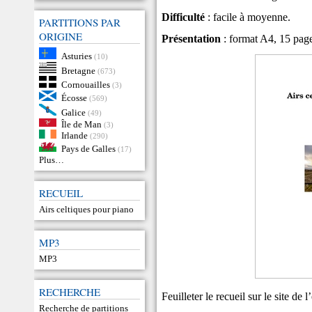
Difficulté
: facile à moyenne.
PARTITIONS PAR
ORIGINE
Présentation
: format A4, 15 page
Asturies
(10)
Bretagne
(673)
Cornouailles
(3)
Écosse
(569)
Galice
(49)
Île de Man
(3)
Irlande
(290)
Pays de Galles
(17)
Plus…
RECUEIL
Airs celtiques pour piano
MP3
MP3
RECHERCHE
Feuilleter le recueil
sur le site de 
Recherche de partitions