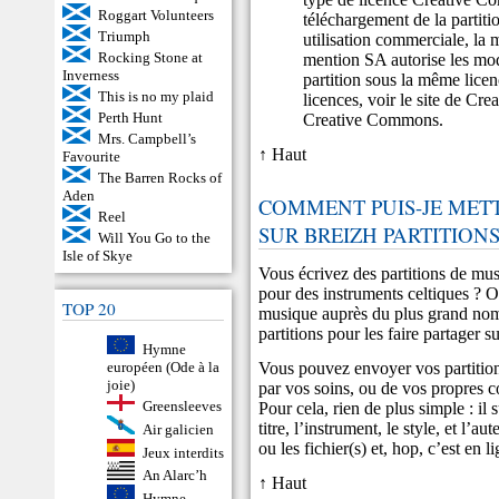
Roggart Volunteers
téléchargement de la partiti
Triumph
utilisation commerciale, la 
Rocking Stone at
mention SA autorise les modi
Inverness
partition sous la même licen
This is no my plaid
licences, voir le site de
Cre
Perth Hunt
Creative Commons
.
Mrs. Campbell’s
↑ Haut
Favourite
The Barren Rocks of
Aden
COMMENT PUIS-JE METT
Reel
SUR BREIZH PARTITIONS
Will You Go to the
Isle of Skye
Vous écrivez des partitions de mus
pour des instruments celtiques ? O
TOP 20
musique auprès du plus grand nom
partitions pour les faire partager s
Hymne
Vous pouvez envoyer vos partitions,
européen (Ode à la
joie)
par vos soins, ou de vos propres 
Greensleeves
Pour cela, rien de plus simple : il s
titre, l’instrument, le style, et l’a
Air galicien
ou les fichier(s) et, hop, c’est en l
Jeux interdits
An Alarc’h
↑ Haut
Hymne