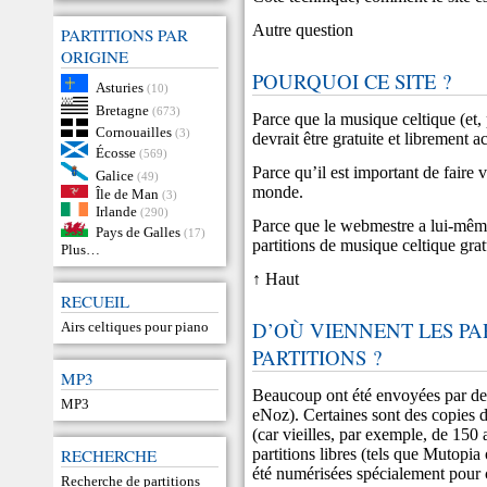
Autre question
PARTITIONS PAR
ORIGINE
POURQUOI CE SITE ?
Asturies
(10)
Bretagne
(673)
Parce que la musique celtique (et, 
Cornouailles
(3)
devrait être gratuite et librement a
Écosse
(569)
Parce qu’il est important de faire 
Galice
(49)
monde.
Île de Man
(3)
Irlande
(290)
Parce que le webmestre a lui-même
Pays de Galles
(17)
partitions de musique celtique gratu
Plus…
↑ Haut
RECUEIL
D’OÙ VIENNENT LES PA
Airs celtiques pour piano
PARTITIONS ?
MP3
Beaucoup ont été envoyées par de
MP3
eNoz
). Certaines sont des copies
(car vieilles, par exemple, de 150 
RECHERCHE
partitions libres (tels que
Mutopia
été numérisées spécialement pour c
Recherche de partitions