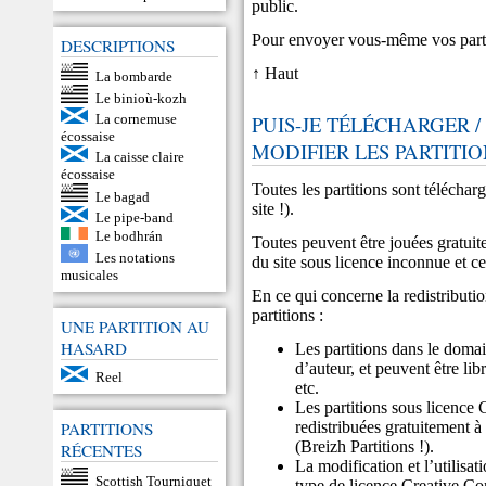
public.
Pour envoyer vous-même vos parti
DESCRIPTIONS
↑ Haut
La bombarde
Le binioù-kozh
La cornemuse
PUIS-JE TÉLÉCHARGER / 
écossaise
MODIFIER LES PARTITIO
La caisse claire
écossaise
Toutes les partitions sont téléchar
Le bagad
site !).
Le pipe-band
Le bodhrán
Toutes peuvent être jouées gratuite
Les notations
du site sous licence inconnue et ce
musicales
En ce qui concerne la redistributi
partitions :
UNE PARTITION AU
HASARD
Les partitions dans le doma
d’auteur, et peuvent être li
Reel
etc.
Les partitions sous licence
PARTITIONS
redistribuées gratuitement à 
(Breizh Partitions !).
RÉCENTES
La modification et l’utilis
Scottish Tourniquet
type de licence Creative C