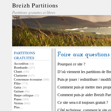
Breizh Partitions
Partitions gratuites et libres
PARTITIONS
Foire aux questions
GRATUITES
Accordéon
Pourquoi ce site ?
(54)
Bombarde
(227)
Chant
D’où viennent les partitions de Bre
(143)
Clarinette
(117)
Puis-je jouer / redistribuer / modif
Cornemuse écossaise
(500)
Flûte
(773)
Comment puis-je mettre mes propres
Gaïta
(56)
Guitare
(94)
Comment puis-je aider Breizh Part
Harpe celtique
(15)
Piano
(103)
Ce site sera-t-il toujours gratuit ?
Violon
(943)
Plus…
Côté technique, comment le site est