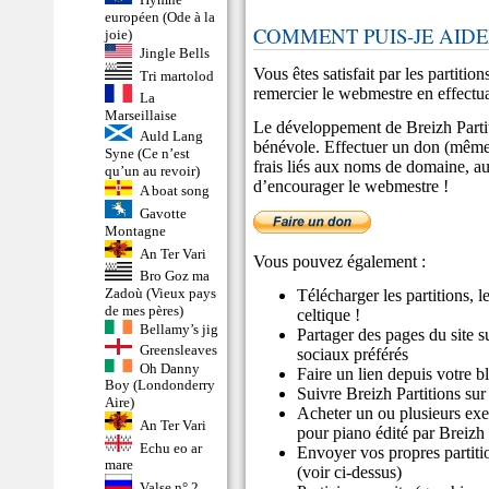
européen (Ode à la
COMMENT PUIS-JE AIDE
joie)
Jingle Bells
Vous êtes satisfait par les partitio
Tri martolod
remercier le webmestre en effectu
La
Marseillaise
Le développement de Breizh Partit
Auld Lang
bénévole. Effectuer un don (même
Syne (Ce n’est
frais liés aux noms de domaine, au
qu’un au revoir)
d’encourager le webmestre !
A boat song
Gavotte
Montagne
An Ter Vari
Vous pouvez également :
Bro Goz ma
Zadoù (Vieux pays
Télécharger les partitions, l
de mes pères)
celtique !
Bellamy’s jig
Partager des pages du site 
Greensleaves
sociaux préférés
Oh Danny
Faire un lien depuis votre b
Boy (Londonderry
Suivre
Breizh Partitions sur
Aire)
Acheter un ou plusieurs ex
An Ter Vari
pour piano
édité par Breizh 
Echu eo ar
Envoyer vos propres partitio
mare
(voir
ci-dessus
)
Valse n° 2