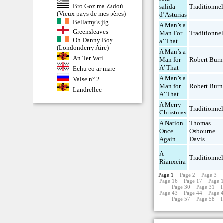
Bro Goz ma Zadoù
salida
Traditionne
(Vieux pays de mes pères)
d’Asturias
Bellamy’s jig
A Man’s a
Greensleaves
Man For
Traditionne
Oh Danny Boy
a’ That
(Londonderry Aire)
A Man’s a
An Ter Vari
Man for
Robert Burn
A’ That
Echu eo ar mare
A Man’s a
Valse n° 2
Man for
Robert Burn
Landrellec
A’ That
A Merry
Traditionne
Christmas
A Nation
Thomas
Once
Osbourne
Again
Davis
A
Traditionne
Rianxeira
Page 1 −
Page 2
−
Page 3
−
Page 16
−
Page 17
−
Page 
−
Page 30
−
Page 31
−
Page 43
−
Page 44
−
Page 
−
Page 57
−
Page 58
−