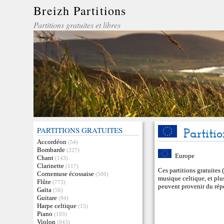
Breizh Partitions
Partitions gratuites et libres
PARTITIONS GRATUITES
Partiti
Accordéon
(54)
Bombarde
(227)
Europe
Chant
(143)
Clarinette
(117)
Ces partitions gratuites 
Cornemuse écossaise
(500)
musique celtique, et plu
Flûte
(773)
peuvent provenir du rép
Gaïta
(56)
Guitare
(94)
Harpe celtique
(15)
Piano
(103)
Violon
(943)