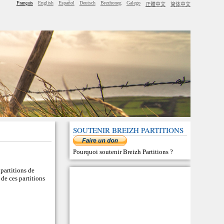
Français
English
Español
Deutsch
Brezhoneg
Galego
正體中文
简体中文
SOUTENIR BREIZH PARTITIONS
Pourquoi soutenir Breizh Partitions
?
 partitions de
de ces partitions