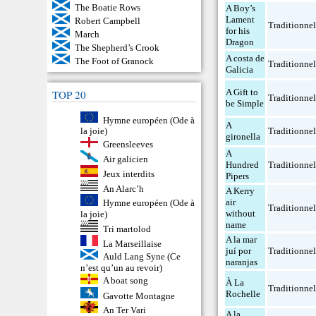
The Boatie Rows
A Boy’s
Lament
Robert Campbell
Traditionne
for his
March
Dragon
The Shepherd’s Crook
A costa de
The Foot of Granock
Traditionne
Galicia
A Gift to
TOP 20
Traditionne
be Simple
Hymne européen (Ode à
A
Traditionne
la joie)
gironella
Greensleeves
A
Air galicien
Hundred
Traditionne
Jeux interdits
Pipers
An Alarc’h
A Kerry
air
Hymne européen (Ode à
Traditionne
without
la joie)
name
Tri martolod
A la mar
La Marseillaise
juí por
Traditionne
Auld Lang Syne (Ce
naranjas
n’est qu’un au revoir)
A boat song
À La
Traditionne
Rochelle
Gavotte Montagne
An Ter Vari
A la