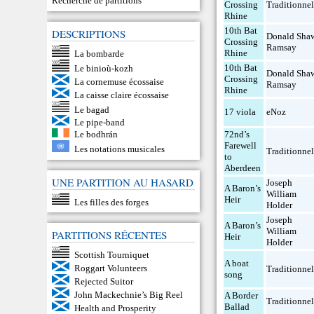
Recherche de partitions
Crossing
Traditionne
Rhine
10th Bat
DESCRIPTIONS
Donald Sha
Crossing
Ramsay
Rhine
La bombarde
10th Bat
Le binioù-kozh
Donald Sha
Crossing
La cornemuse écossaise
Ramsay
Rhine
La caisse claire écossaise
Le bagad
17 viola
eNoz
Le pipe-band
72nd’s
Le bodhrán
Farewell
Les notations musicales
Traditionne
to
Aberdeen
UNE PARTITION AU HASARD
Joseph
A Baron’s
William
Heir
Les filles des forges
Holder
Joseph
A Baron’s
William
PARTITIONS RÉCENTES
Heir
Holder
Scottish Tourniquet
A boat
Roggart Volunteers
Traditionne
song
Rejected Suitor
John Mackechnie’s Big Reel
A Border
Traditionne
Ballad
Health and Prosperity