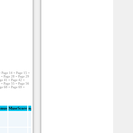
−
Page 14
−
Page 15
−
7
−
Page 28
−
Page 29
ge 41
−
Page 42
−
4
−
Page 55
−
Page 56
ge 68
−
Page 69
−
mus
MuseScore
ogg
pdf
txt