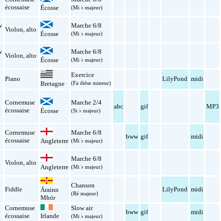
l
écossaise
Écosse
(Mi ♭ majeur)
w
Marche 6/8
Violon
,
alto
Écosse
(Mi ♭ majeur)
w
Marche 6/8
Violon
,
alto
Écosse
(Mi ♭ majeur)
Exercice
Piano
LilyPond
midi
(Fa dièse mineur)
Bretagne
Cornemuse
Marche 2/4
l
abc
gif
MP3
écossaise
Écosse
(Si ♭ majeur)
Cornemuse
Marche 6/8
bww
gif
midi
écossaise
Angleterre
(Mi ♭ majeur)
Marche 6/8
Violon
,
alto
Angleterre
(Mi ♭ majeur)
Chanson
l
Fiddle
LilyPond
midi
Árainn
(Ré majeur)
Mhór
Cornemuse
Slow air
l
bww
gif
midi
écossaise
Irlande
(Mi ♭ majeur)