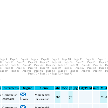
Page 4
−
Page 5
−
Page 6
−
Page 7
−
Page 8
−
Page 9
−
Page 10
−
Page 11
−
Page 12
−
Page 13
18
−
Page 19
−
Page 20
−
Page 21
−
Page 22
−
Page 23
−
Page 24
−
Page 25
−
Page 26
−
Page 2
Page 32
−
Page 33
−
Page 34
−
Page 35
−
Page 36
−
Page 37
−
Page 38
−
Page 39
−
Page 40
−
Pa
45
−
Page 46
−
Page 47
−
Page 48
−
Page 49
−
Page 50
−
Page 51
−
Page 52
−
Page 53
−
Page 5
Page 59
−
Page 60
−
Page 61
−
Page 62
−
Page 63
−
Page 64
−
Page 65
−
Page 66
−
Page 67
−
Pa
Page 70
−
Page 71
−
Page 72
−
Page 73
03
r
Instruments
Origine
Genre
abc
bww
gif
jpg
LilyPond
midi
MP3
w
Cornemuse
Marche 6/8
abc
gif
MP3
écossaise
Écosse
(Si ♭ majeur)
Cornemuse
Marche 6/8