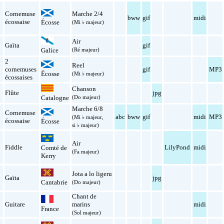
Cornemuse
Marche 2/4
l
bww
gif
midi
écossaise
Écosse
(Mi ♭ majeur)
Air
l
Gaïta
gif
(Ré majeur)
Galice
2
Reel
l
cornemuses
gif
MP3
Écosse
(Mi ♭ majeur)
écossaises
Chanson
l
Flûte
jpg
(Do majeur)
Catalogne
Marche 6/8
Cornemuse
l
abc
bww
gif
midi
MP3
(Mi ♭ majeur,
écossaise
Écosse
si ♭ majeur)
Air
l
Fiddle
LilyPond
midi
Comté de
(Fa majeur)
Kerry
Jota a lo ligeru
l
Gaïta
jpg
Cantabrie
(Do majeur)
Chant de
l
Guitare
marins
midi
France
(Sol majeur)