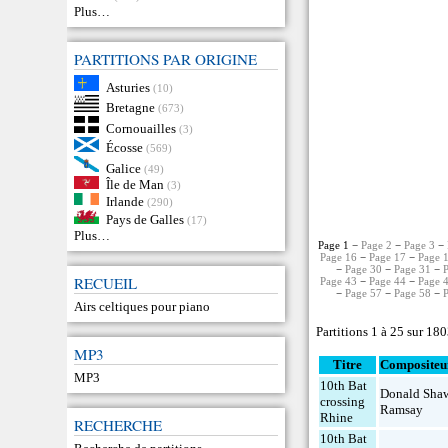
Plus…
PARTITIONS PAR ORIGINE
Asturies
(10)
Bretagne
(673)
Cornouailles
(3)
Écosse
(569)
Galice
(49)
Île de Man
(3)
Irlande
(290)
Pays de Galles
(17)
Plus…
Page 1 −
Page 2
−
Page 3
−
Page 16
−
Page 17
−
Page 
−
Page 30
−
Page 31
−
RECUEIL
Page 43
−
Page 44
−
Page 
−
Page 57
−
Page 58
−
Airs celtiques pour piano
Partitions 1 à 25 sur 18
MP3
Titre
Compositeu
MP3
10th Bat
Donald Sha
crossing
Ramsay
Rhine
RECHERCHE
10th Bat