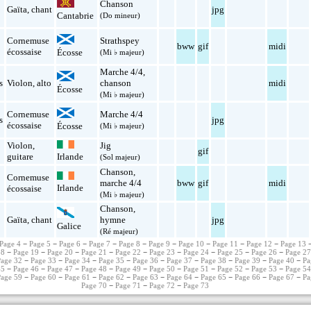
Chanson
l
Gaïta
,
chant
jpg
Cantabrie
(Do mineur)
Cornemuse
Strathspey
l
bww
gif
midi
écossaise
Écosse
(Mi ♭ majeur)
Marche 4/4
,
s
Violon
,
alto
chanson
midi
Écosse
(Mi ♭ majeur)
Cornemuse
Marche 4/4
s
jpg
écossaise
Écosse
(Mi ♭ majeur)
Violon
,
Jig
l
gif
guitare
Irlande
(Sol majeur)
Chanson
,
Cornemuse
marche 4/4
bww
gif
midi
Irlande
écossaise
(Mi ♭ majeur)
Chanson
,
l
Gaïta
,
chant
hymne
jpg
Galice
(Ré majeur)
Page 4
−
Page 5
−
Page 6
−
Page 7
−
Page 8
−
Page 9
−
Page 10
−
Page 11
−
Page 12
−
Page 13
18
−
Page 19
−
Page 20
−
Page 21
−
Page 22
−
Page 23
−
Page 24
−
Page 25
−
Page 26
−
Page 2
Page 32
−
Page 33
−
Page 34
−
Page 35
−
Page 36
−
Page 37
−
Page 38
−
Page 39
−
Page 40
−
Pa
45
−
Page 46
−
Page 47
−
Page 48
−
Page 49
−
Page 50
−
Page 51
−
Page 52
−
Page 53
−
Page 5
Page 59
−
Page 60
−
Page 61
−
Page 62
−
Page 63
−
Page 64
−
Page 65
−
Page 66
−
Page 67
−
Pa
Page 70
−
Page 71
−
Page 72
−
Page 73