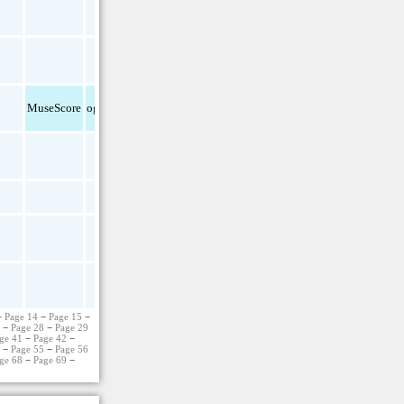
txt
MuseScore
ogg
pdf
txt
txt
−
Page 14
−
Page 15
−
7
−
Page 28
−
Page 29
ge 41
−
Page 42
−
4
−
Page 55
−
Page 56
ge 68
−
Page 69
−