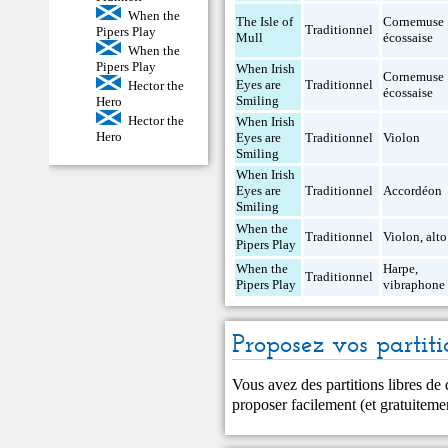
When the
The Isle of
Cornemuse
Traditionnel
Pipers Play
Mull
écossaise
When the
Pipers Play
When Irish
Cornemuse
Eyes are
Traditionnel
Hector the
écossaise
Smiling
Hero
Hector the
When Irish
Hero
Eyes are
Traditionnel
Violon
Smiling
When Irish
Eyes are
Traditionnel
Accordéon
Smiling
When the
Traditionnel
Violon
,
alto
Pipers Play
When the
Harpe
,
Traditionnel
Pipers Play
vibraphone
Proposez vos partiti
Vous avez des partitions libres de
proposer facilement (et gratuitem