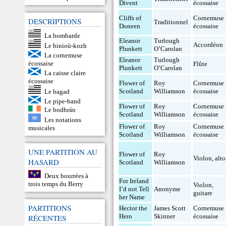
Divent
écossaise
Cliffs of
Cornemuse
DESCRIPTIONS
Traditionnel
Doneen
écossaise
La bombarde
Eleanor
Turlough
Accordéon
Le binioù-kozh
Plunkett
O’Carolan
La cornemuse
Eleanor
Turlough
écossaise
Flûte
Plunkett
O’Carolan
La caisse claire
écossaise
Flower of
Roy
Cornemuse
Scotland
Williamson
écossaise
Le bagad
Le pipe-band
Flower of
Roy
Cornemuse
Le bodhrán
Scotland
Williamson
écossaise
Les notations
Flower of
Roy
Cornemuse
musicales
Scotland
Williamson
écossaise
UNE PARTITION AU
Flower of
Roy
Violon
,
alto
HASARD
Scotland
Williamson
Deux bourrées à
For Ireland
trois temps du Berry
Violon
,
I’d not Tell
Anonyme
guitare
her Name
PARTITIONS
Hector the
James Scott
Cornemuse
Hero
Skinner
écossaise
RÉCENTES