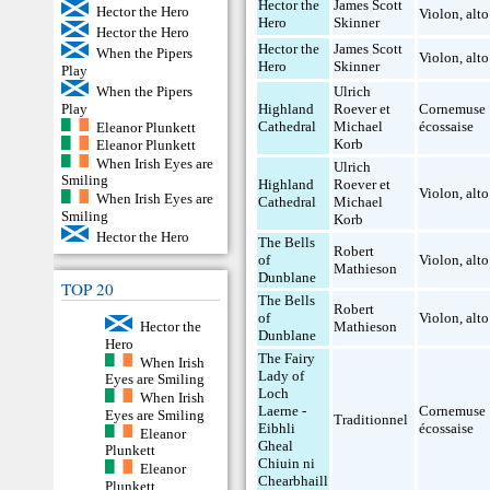
Hector the
James Scott
Hector the Hero
Violon
,
alto
Hero
Skinner
Hector the Hero
Hector the
James Scott
When the Pipers
Violon
,
alto
Hero
Skinner
Play
When the Pipers
Ulrich
Play
Highland
Roever et
Cornemuse
Cathedral
Michael
écossaise
Eleanor Plunkett
Korb
Eleanor Plunkett
When Irish Eyes are
Ulrich
Smiling
Highland
Roever et
Violon
,
alto
When Irish Eyes are
Cathedral
Michael
Smiling
Korb
Hector the Hero
The Bells
Robert
of
Violon
,
alto
Mathieson
Dunblane
TOP 20
The Bells
Robert
of
Violon
,
alto
Hector the
Mathieson
Dunblane
Hero
The Fairy
When Irish
Lady of
Eyes are Smiling
Loch
When Irish
Laerne -
Cornemuse
Eyes are Smiling
Traditionnel
Eibhli
écossaise
Eleanor
Gheal
Plunkett
Chiuin ni
Eleanor
Chearbhaill
Plunkett