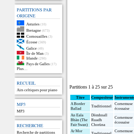
PARTITIONS PAR
ORIGINE
Asturies
(10)
Bretagne
(673)
Cornouailles
(3)
Écosse
(569)
Galice
(49)
Île de Man
(3)
Irlande
(290)
Pays de Galles
(17)
Plus…
RECUEIL
Partitions 1 à 25 sur 25
Airs celtiques pour piano
Titre
Compositeur
Instrument
MP3
A Border
Cornemuse
Traditionnel
Ballad
écossaise
MP3
An Eala
Dòmhnall
Cornemuse
Bhàn (The
Ruadh
écossaise
RECHERCHE
Fair Swan)
Chorùna
Ar Mor
Cornemuse
Recherche de partitions
Traditionnel