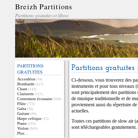
Breizh Partitions
Partitions gratuites et libres
PARTITIONS
Partitions gratuites 
GRATUITES
Accordéon
Ci-dessous, vous trouverez des par
(54)
Bombarde
(227)
instruments et pour tous niveaux (fa
Chant
(143)
sont principalement des partitions
Clarinette
(117)
de musique traditionnelle et de mu
Cornemuse écossaise
(500)
Flûte
proviennent aussi du répertoire d
(773)
Gaïta
(56)
actuelles.
Guitare
(94)
Harpe celtique
(15)
Toutes ces partitions de slow air (
Piano
(103)
sont téléchargeables gratuitement.
Violon
(943)
Plus…