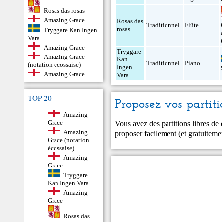
Rosas das rosas
Amazing Grace
Rosas das
Traditionnel
Flûte
rosas
Tryggare Kan Ingen
Vara
Amazing Grace
Tryggare
Amazing Grace
Kan
Traditionnel
Piano
(notation écossaise)
Ingen
Amazing Grace
Vara
TOP 20
Proposez vos partiti
Amazing
Vous avez des partitions libres de
Grace
Amazing
proposer facilement (et gratuitem
Grace (notation
écossaise)
Amazing
Grace
Tryggare
Kan Ingen Vara
Amazing
Grace
Rosas das