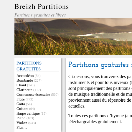
Breizh Partitions
Partitions gratuites et libres
PARTITIONS
Partitions gratuite
GRATUITES
Accordéon
Ci-dessous, vous trouverez des par
(54)
Bombarde
(227)
instruments et pour tous niveaux (f
Chant
(143)
sont principalement des partitions
Clarinette
(117)
de musique traditionnelle et de mu
Cornemuse écossaise
(500)
Flûte
proviennent aussi du répertoire d
(773)
Gaïta
(56)
actuelles.
Guitare
(94)
Harpe celtique
(15)
Toutes ces partitions d’hymne (ain
Piano
(103)
téléchargeables gratuitement.
Violon
(943)
Plus…