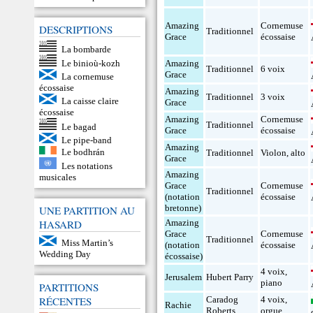
Amazing
Cornemuse
DESCRIPTIONS
Traditionnel
Grace
écossaise
La bombarde
Le binioù-kozh
Amazing
Traditionnel
6 voix
Grace
La cornemuse
écossaise
Amazing
Traditionnel
3 voix
La caisse claire
Grace
écossaise
Amazing
Cornemuse
Traditionnel
Le bagad
Grace
écossaise
Le pipe-band
Amazing
Le bodhrán
Traditionnel
Violon
,
alto
Grace
Les notations
Amazing
musicales
Grace
Cornemuse
Traditionnel
(notation
écossaise
bretonne)
UNE PARTITION AU
HASARD
Amazing
Grace
Cornemuse
Traditionnel
Miss Martin’s
(notation
écossaise
Wedding Day
écossaise)
4 voix
,
Jerusalem
Hubert Parry
piano
PARTITIONS
RÉCENTES
Caradog
4 voix
,
Rachie
Roberts
orgue