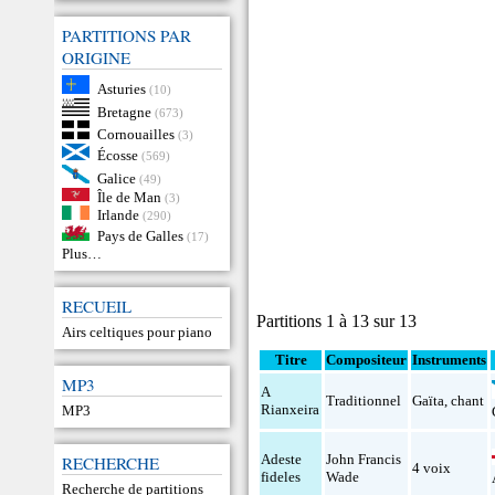
PARTITIONS PAR
ORIGINE
Asturies
(10)
Bretagne
(673)
Cornouailles
(3)
Écosse
(569)
Galice
(49)
Île de Man
(3)
Irlande
(290)
Pays de Galles
(17)
Plus…
RECUEIL
Partitions 1 à 13 sur 13
Airs celtiques pour piano
Titre
Compositeur
Instruments
MP3
A
Traditionnel
Gaïta
,
chant
Rianxeira
MP3
Adeste
John Francis
RECHERCHE
4 voix
fideles
Wade
Recherche de partitions