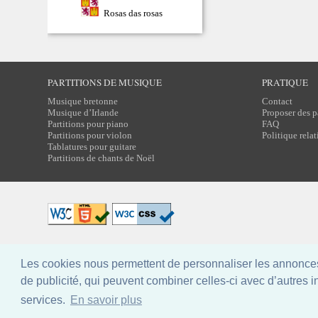
Rosas das rosas
PARTITIONS DE MUSIQUE
PRATIQUE
Musique bretonne
Contact
Musique d’Irlande
Proposer des p
Partitions pour piano
FAQ
Partitions pour violon
Politique rela
Tablatures pour guitare
Partitions de chants de Noël
Design: Breizh Partitions, licence
CC BY-NC-SA
Les cookies nous permettent de personnaliser les annonces.
de publicité, qui peuvent combiner celles-ci avec d’autres in
services.
En savoir plus