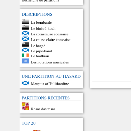
Recherche de partitions
DESCRIPTIONS
La bombarde
Le binioù-kozh
La cornemuse écossaise
La caisse claire écossaise
Le bagad
Le pipe-band
Le bodhrán
Les notations musicales
UNE PARTITION AU HASARD
Marquis of Tullibardine
PARTITIONS RÉCENTES
Rosas das rosas
TOP 20