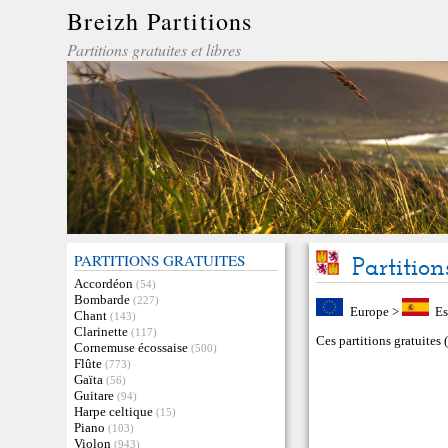
Breizh Partitions
Partitions gratuites et libres
PARTITIONS GRATUITES
Partition
Accordéon
(54)
Bombarde
(227)
Europe
>
E
Chant
(143)
Clarinette
(117)
Ces partitions gratuites
Cornemuse écossaise
(500)
Flûte
(773)
Gaïta
(56)
Guitare
(94)
Harpe celtique
(15)
Piano
(103)
Violon
(943)