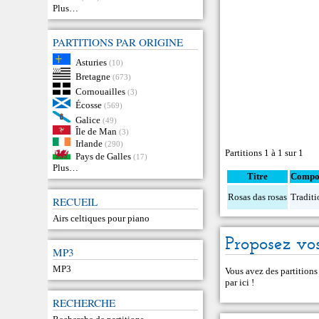
Plus…
PARTITIONS PAR ORIGINE
Asturies
(10)
Bretagne
(673)
Cornouailles
(3)
Écosse
(569)
Galice
(49)
Île de Man
(3)
Irlande
(290)
Partitions 1 à 1 sur 1
Pays de Galles
(17)
Plus…
Titre
Compos
Rosas das rosas
Traditi
RECUEIL
Airs celtiques pour piano
Proposez vos
MP3
MP3
Vous avez des partitions
par ici
!
RECHERCHE