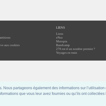
LIENS
Liens
artitions
eNoz
Mutopia
tive aux cookies
Bandcamp
279 est-il un nombre premier ?
Voyages en train
 Nous partageons également des informations sur l’utilisation 
formations que vous leur avez fournies ou qu’ils ont collectées lo