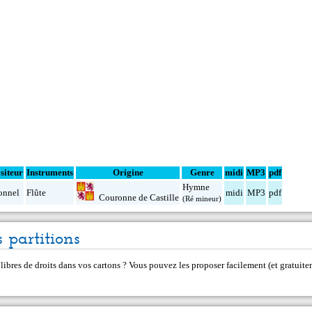
iteur
Instruments
Origine
Genre
midi
MP3
pdf
Hymne
onnel
Flûte
midi
MP3
pdf
Couronne de Castille
(Ré mineur)
 partitions
 libres de droits dans vos cartons ? Vous pouvez les proposer facilement (et gratui