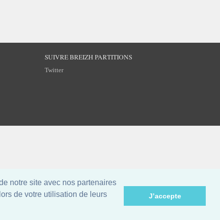
SUIVRE BREIZH PARTITIONS
Twitter
de notre site avec nos partenaires
rs de votre utilisation de leurs
J’accepte
©
Breizh Partitions
2002–2026