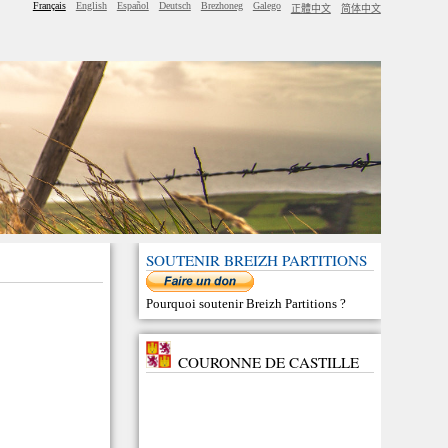
Français
English
Español
Deutsch
Brezhoneg
Galego
正體中文
简体中文
SOUTENIR BREIZH PARTITIONS
Pourquoi soutenir Breizh Partitions
?
COURONNE DE CASTILLE