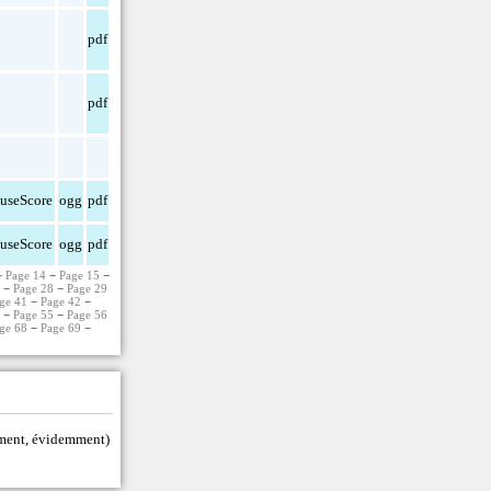
pdf
pdf
useScore
ogg
pdf
useScore
ogg
pdf
−
Page 14
−
Page 15
−
7
−
Page 28
−
Page 29
ge 41
−
Page 42
−
4
−
Page 55
−
Page 56
ge 68
−
Page 69
−
tement, évidemment)