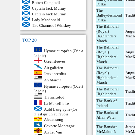
Robert Campbell
Polka
Captain Jack Murray
The
Captain Jack Murray
Balleydesmond
Tradi
Lady Macdonald
Polka
The Charms of Whiskey
The Balmoral
(Royal)
Angu
Highlanders’
MacK
TOP 20
March
The Balmoral
Hymne européen (Ode à
(Royal)
Angu
la joie)
Highlanders’
MacK
Greensleeves
March
Air galicien
The Balmoral
(Royal)
Angu
Jeux interdits
Highlanders’
MacK
An Alarc’h
March
Hymne européen (Ode à
The Balmoral
la joie)
Tradi
Highlanders
Tri martolod
The Bank of
Tradi
La Marseillaise
Ireland
Auld Lang Syne (Ce
The Banks of
n’est qu’un au revoir)
Tradi
Allan Water
A boat song
Gavotte Montagne
The Banshee
Jame
McMahon’s
McM
An Ter Vari