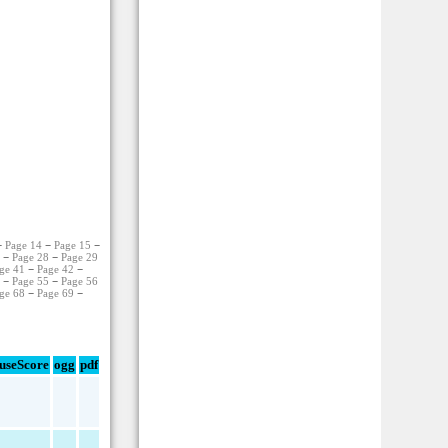
−
Page 14
−
Page 15
−
7
−
Page 28
−
Page 29
ge 41
−
Page 42
−
4
−
Page 55
−
Page 56
ge 68
−
Page 69
−
useScore
ogg
pdf