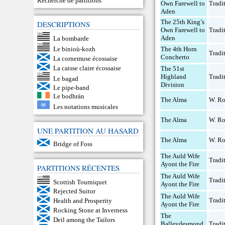
Recherche de partitions
Own Farewell to
Tradi
Aden
The 25th King’s
DESCRIPTIONS
Own Farewell to
Tradi
Aden
La bombarde
Le binioù-kozh
The 4th Horn
Tradi
Concherto
La cornemuse écossaise
La caisse claire écossaise
The 51st
Highland
Tradi
Le bagad
Division
Le pipe-band
Le bodhrán
The Alma
W. Ro
Les notations musicales
The Alma
W. Ro
UNE PARTITION AU HASARD
The Alma
W. Ro
Bridge of Foss
The Auld Wife
Tradi
Ayont the Fire
PARTITIONS RÉCENTES
The Auld Wife
Tradi
Scottish Tourniquet
Ayont the Fire
Rejected Suitor
The Auld Wife
Tradi
Health and Prosperity
Ayont the Fire
Rocking Stone at Inverness
The
Deil among the Tailors
Balleydesmond
Tradi