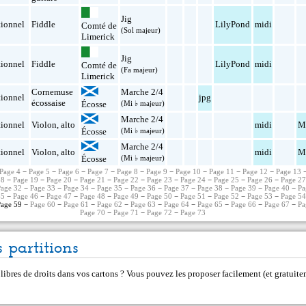
Jig
tionnel
Fiddle
LilyPond
midi
Comté de
(Sol majeur)
Limerick
Jig
tionnel
Fiddle
LilyPond
midi
Comté de
(Fa majeur)
Limerick
Cornemuse
Marche 2/4
tionnel
jpg
écossaise
Écosse
(Mi ♭ majeur)
Marche 2/4
tionnel
Violon
,
alto
midi
M
Écosse
(Mi ♭ majeur)
Marche 2/4
tionnel
Violon
,
alto
midi
M
Écosse
(Mi ♭ majeur)
Page 4
−
Page 5
−
Page 6
−
Page 7
−
Page 8
−
Page 9
−
Page 10
−
Page 11
−
Page 12
−
Page 13
18
−
Page 19
−
Page 20
−
Page 21
−
Page 22
−
Page 23
−
Page 24
−
Page 25
−
Page 26
−
Page 2
Page 32
−
Page 33
−
Page 34
−
Page 35
−
Page 36
−
Page 37
−
Page 38
−
Page 39
−
Page 40
−
Pa
45
−
Page 46
−
Page 47
−
Page 48
−
Page 49
−
Page 50
−
Page 51
−
Page 52
−
Page 53
−
Page 5
age 59 −
Page 60
−
Page 61
−
Page 62
−
Page 63
−
Page 64
−
Page 65
−
Page 66
−
Page 67
−
Pa
Page 70
−
Page 71
−
Page 72
−
Page 73
 partitions
 libres de droits dans vos cartons ? Vous pouvez les proposer facilement (et gratui