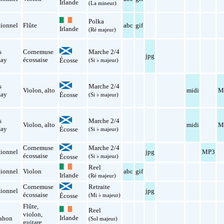
Irlande
(La mineur)
Polka
tionnel
Flûte
abc
gif
Irlande
(Ré majeur)
s
Cornemuse
Marche 2/4
jpg
ay
écossaise
Écosse
(Si ♭ majeur)
s
Marche 2/4
Violon
,
alto
midi
M
ay
Écosse
(Si ♭ majeur)
s
Marche 2/4
Violon
,
alto
midi
M
ay
Écosse
(Si ♭ majeur)
Cornemuse
Marche 2/4
tionnel
jpg
MP3
écossaise
Écosse
(Si ♭ majeur)
Reel
tionnel
Violon
abc
gif
Irlande
(Ré majeur)
Cornemuse
Retraite
tionnel
jpg
écossaise
Écosse
(Mi ♭ majeur)
Flûte
,
s
Reel
violon
,
Irlande
ahon
(Sol majeur)
guitare