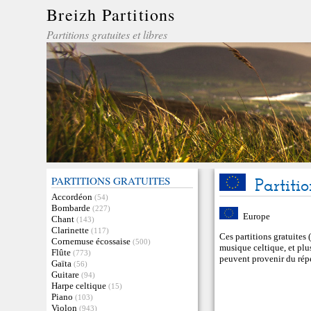
Breizh Partitions
Partitions gratuites et libres
PARTITIONS GRATUITES
Partiti
Accordéon
(54)
Bombarde
(227)
Europe
Chant
(143)
Clarinette
(117)
Ces partitions gratuites 
Cornemuse écossaise
(500)
musique celtique, et plu
Flûte
(773)
peuvent provenir du rép
Gaïta
(56)
Guitare
(94)
Harpe celtique
(15)
Piano
(103)
Violon
(943)