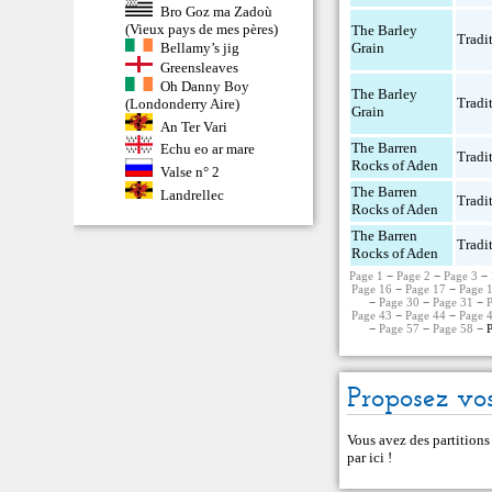
Bro Goz ma Zadoù
(Vieux pays de mes pères)
The Barley
Tradi
Bellamy’s jig
Grain
Greensleaves
Oh Danny Boy
The Barley
Tradi
(Londonderry Aire)
Grain
An Ter Vari
The Barren
Echu eo ar mare
Tradi
Rocks of Aden
Valse n° 2
The Barren
Landrellec
Tradi
Rocks of Aden
The Barren
Tradi
Rocks of Aden
Page 1
−
Page 2
−
Page 3
−
Page 16
−
Page 17
−
Page 
−
Page 30
−
Page 31
−
Page 43
−
Page 44
−
Page 
−
Page 57
−
Page 58
− P
Proposez vos
Vous avez des partitions
par ici
!