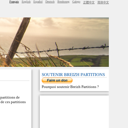
Français
English
Español
Deutsch
Brezhoneg
Galego
正體中文
简体中文
SOUTENIR BREIZH PARTITIONS
Pourquoi soutenir Breizh Partitions
?
 partitions de
de ces partitions