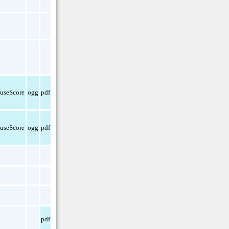
useScore
ogg
pdf
useScore
ogg
pdf
pdf