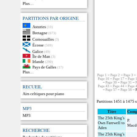
Plus…
PARTITIONS PAR ORIGINE
Asturies
(10)
Bretagne
(673)
Cornouailles
(3)
Écosse
(569)
Galice
(49)
Île de Man
(3)
Irlande
(290)
Pays de Galles
(17)
Plus…
Page 1
−
Page 2
−
Page 3
−
Page 16
−
Page 17
−
Page 
−
Page 30
−
Page 31
−
RECUEIL
Page 43
−
Page 44
−
Page 
−
Page 57
−
Page 58
− P
Airs celtiques pour piano
Partitions 1451 à 1475 
MP3
Titre
Comp
MP3
The 25th King’s
P.
Own Farewell to
Macd
Aden
RECHERCHE
The 25th King’s