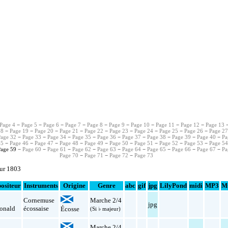
Page 4
−
Page 5
−
Page 6
−
Page 7
−
Page 8
−
Page 9
−
Page 10
−
Page 11
−
Page 12
−
Page 13
18
−
Page 19
−
Page 20
−
Page 21
−
Page 22
−
Page 23
−
Page 24
−
Page 25
−
Page 26
−
Page 2
Page 32
−
Page 33
−
Page 34
−
Page 35
−
Page 36
−
Page 37
−
Page 38
−
Page 39
−
Page 40
−
Pa
45
−
Page 46
−
Page 47
−
Page 48
−
Page 49
−
Page 50
−
Page 51
−
Page 52
−
Page 53
−
Page 5
age 59 −
Page 60
−
Page 61
−
Page 62
−
Page 63
−
Page 64
−
Page 65
−
Page 66
−
Page 67
−
Pa
Page 70
−
Page 71
−
Page 72
−
Page 73
sur 1803
ositeur
Instruments
Origine
Genre
abc
gif
jpg
LilyPond
midi
MP3
M
Cornemuse
Marche 2/4
jpg
onald
écossaise
Écosse
(Si ♭ majeur)
Marche 2/4