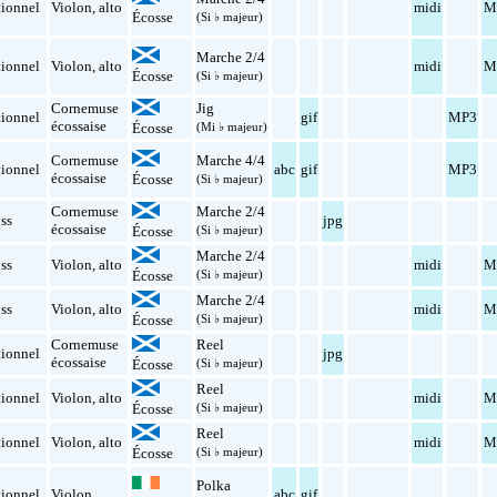
tionnel
Violon
,
alto
midi
M
Écosse
(Si ♭ majeur)
Marche 2/4
tionnel
Violon
,
alto
midi
M
Écosse
(Si ♭ majeur)
Cornemuse
Jig
tionnel
gif
MP3
écossaise
Écosse
(Mi ♭ majeur)
Cornemuse
Marche 4/4
tionnel
abc
gif
MP3
écossaise
Écosse
(Si ♭ majeur)
Cornemuse
Marche 2/4
ss
jpg
écossaise
Écosse
(Si ♭ majeur)
Marche 2/4
ss
Violon
,
alto
midi
M
Écosse
(Si ♭ majeur)
Marche 2/4
ss
Violon
,
alto
midi
M
Écosse
(Si ♭ majeur)
Cornemuse
Reel
tionnel
jpg
écossaise
Écosse
(Si ♭ majeur)
Reel
tionnel
Violon
,
alto
midi
M
Écosse
(Si ♭ majeur)
Reel
tionnel
Violon
,
alto
midi
M
Écosse
(Si ♭ majeur)
Polka
tionnel
Violon
abc
gif