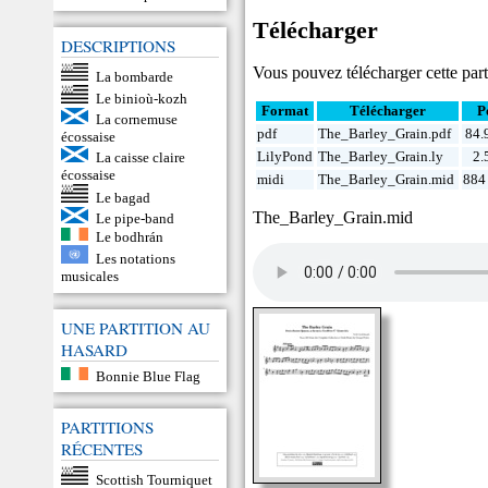
Télécharger
DESCRIPTIONS
Vous pouvez télécharger cette parti
La bombarde
Le binioù-kozh
Format
Télécharger
P
La cornemuse
pdf
The_Barley_Grain.pdf
84.
écossaise
LilyPond
The_Barley_Grain.ly
2.
La caisse claire
écossaise
midi
The_Barley_Grain.mid
884 
Le bagad
The_Barley_Grain.mid
Le pipe-band
Le bodhrán
Les notations
musicales
UNE PARTITION AU
HASARD
Bonnie Blue Flag
PARTITIONS
RÉCENTES
Scottish Tourniquet