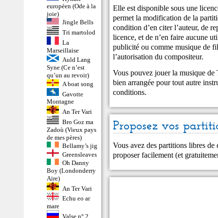
européen (Ode à la
Elle est disponible sous une li
joie)
permet la modification de la partiti
Jingle Bells
condition d’en citer l’auteur, de r
Tri martolod
licence, et de n’en faire aucune u
La
publicité ou comme musique de fil
Marseillaise
l’autorisation du compositeur.
Auld Lang
Syne (Ce n’est
Vous pouvez jouer la musique de T
qu’un au revoir)
bien arrangée pour tout autre inst
A boat song
conditions.
Gavotte
Montagne
An Ter Vari
Proposez vos partiti
Bro Goz ma
Zadoù (Vieux pays
de mes pères)
Vous avez des partitions libres de
Bellamy’s jig
proposer facilement (et gratuitem
Greensleaves
Oh Danny
Boy (Londonderry
Aire)
An Ter Vari
Echu eo ar
mare
Valse n° 2