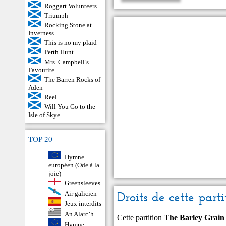
Roggart Volunteers
Triumph
Rocking Stone at
Inverness
This is no my plaid
Perth Hunt
Mrs. Campbell’s
Favourite
The Barren Rocks of
Aden
Reel
Will You Go to the
Isle of Skye
TOP 20
Hymne
européen (Ode à la
joie)
Greensleeves
Air galicien
Droits de cette parti
Jeux interdits
An Alarc’h
Cette partition
The Barley Grain
Hymne