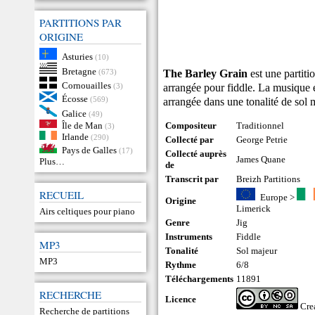
PARTITIONS PAR
ORIGINE
Asturies
(10)
Bretagne
The Barley Grain
est une partiti
(673)
Cornouailles
arrangée pour fiddle. La musique es
(3)
Écosse
(569)
arrangée dans une tonalité de sol 
Galice
(49)
Île de Man
Compositeur
Traditionnel
(3)
Irlande
(290)
Collecté par
George Petrie
Pays de Galles
(17)
Collecté auprès
James Quane
Plus…
de
Transcrit par
Breizh Partitions
RECUEIL
Europe
>
Origine
Limerick
Airs celtiques pour piano
Genre
Jig
Instruments
Fiddle
MP3
Tonalité
Sol majeur
MP3
Rythme
6/8
Téléchargements
11891
RECHERCHE
Licence
Cre
Recherche de partitions