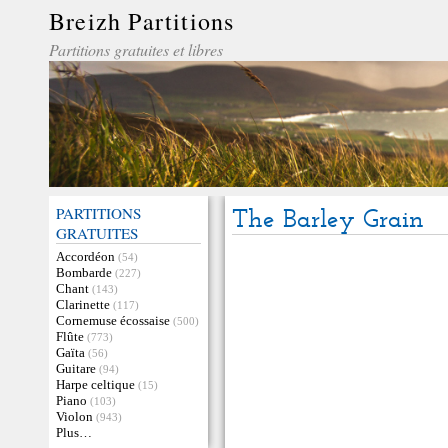
Breizh Partitions
Partitions gratuites et libres
PARTITIONS
The Barley Grain
GRATUITES
Accordéon
(54)
Bombarde
(227)
Chant
(143)
Clarinette
(117)
Cornemuse écossaise
(500)
Flûte
(773)
Gaïta
(56)
Guitare
(94)
Harpe celtique
(15)
Piano
(103)
Violon
(943)
Plus…