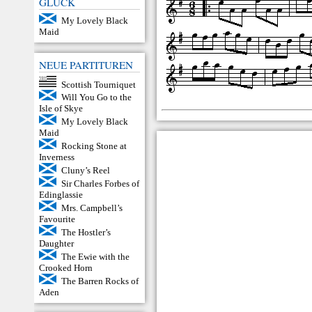
GLÜCK
My Lovely Black
Maid
NEUE PARTITUREN
Scottish Tourniquet
Will You Go to the
Isle of Skye
My Lovely Black
Maid
Rocking Stone at
Inverness
Cluny’s Reel
Sir Charles Forbes of
Edinglassie
Mrs. Campbell’s
Favourite
The Hostler’s
Daughter
The Ewie with the
Crooked Horn
The Barren Rocks of
Aden