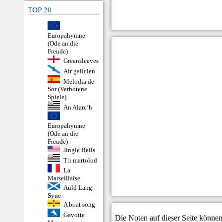
TOP 20
Europahymne
(Ode an die
Freude)
Greensleeves
Air galicien
Melodia de
Sor (Verbotene
Spiele)
An Alarc’h
Europahymne
(Ode an die
Freude)
Jingle Bells
Tri martolod
La
Marseillaise
Auld Lang
Syne
A boat song
Gavotte
Die Noten auf dieser Seite können