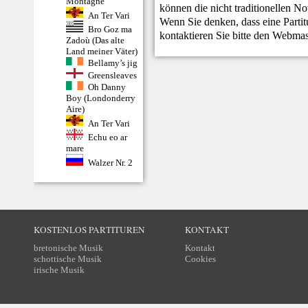
Montagne
können die nicht traditionellen N
An Ter Vari
Wenn Sie denken, dass eine Partitur
Bro Goz ma
kontaktieren Sie bitte den
Webmas
Zadoù (Das alte
Land meiner Väter)
Bellamy’s jig
Greensleaves
Oh Danny
Boy (Londonderry
Aire)
An Ter Vari
Echu eo ar
mare
Walzer Nr. 2
KOSTENLOS PARTITUREN
KONTAKT
bretonische Musik
Kontakt
schottische Musik
Cookies
irische Musik