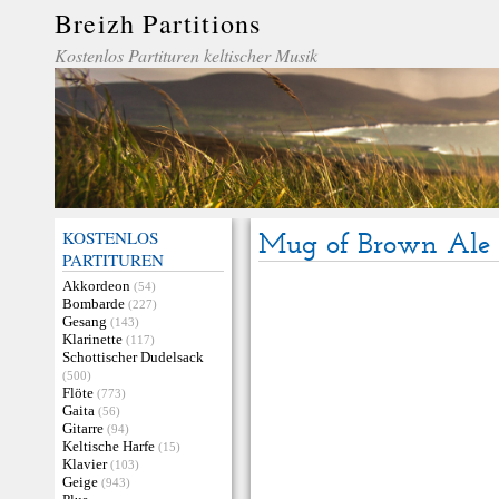
Breizh Partitions
Kostenlos Partituren keltischer Musik
KOSTENLOS
Mug of Brown Ale
PARTITUREN
Akkordeon
(54)
Bombarde
(227)
Gesang
(143)
Klarinette
(117)
Schottischer Dudelsack
(500)
Flöte
(773)
Gaita
(56)
Gitarre
(94)
Keltische Harfe
(15)
Klavier
(103)
Geige
(943)