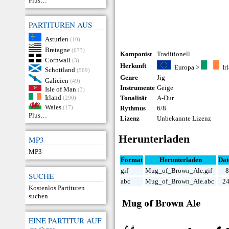
Plus…
PARTITUREN AUS
Asturien
(10)
Bretagne
(673)
Komponist
Traditionell
Cornwall
(3)
Herkunft
Europa
>
Ir
Schottland
(569)
Genre
Jig
Galicien
(49)
Instrumente
Geige
Isle of Man
(3)
Irland
Tonalität
A-Dur
(290)
Wales
(17)
Rythmus
6/8
Plus…
Lizenz
Unbekannte Lizenz
Herunterladen
MP3
MP3
Format
Herunterladen
Dat
gif
Mug_of_Brown_Ale.gif
8
SUCHE
abc
Mug_of_Brown_Ale.abc
24
Kostenlos Partituren
suchen
EINE PARTITUR AUF